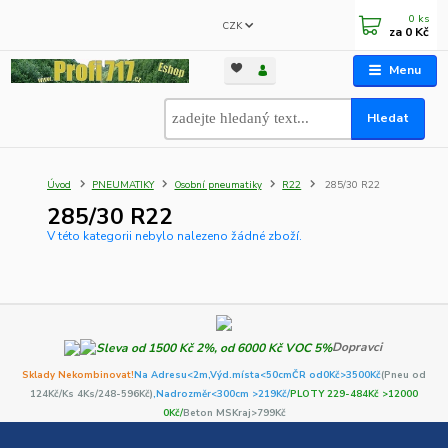
0
ks
CZK
za
0 Kč
Menu
Hledat
Úvod
PNEUMATIKY
Osobní pneumatiky
R22
285/30 R22
285/30 R22
V této kategorii nebylo nalezeno žádné zboží.
Dopravci
Sklady Nekombinovat!
Na Adresu<2m,
Výd.místa<50cm
ČR od0Kč
>3500Kč
(Pneu od
124Kč/Ks 4Ks/248-596Kč)
,Nadrozměr<300cm >219Kč/
PLOTY 229-484Kč >12000
0Kč/
Beton MSKraj>799Kč