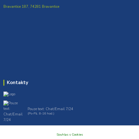
Bravantice 187, 74281 Bravantice
Kontakty
Pouze text: Chat/Email 7/24
(Po-Pá, 8-16 hod.)
gt7profi717@gmail.com , tprofi@seznam.cz
Souhlas s Cookies