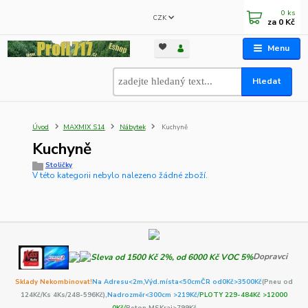
0
ks
CZK
za
0 Kč
Menu
Hledat
Úvod
MAXMIX S14
Nábytek
Kuchyně
Kuchyně
Stoličky
V této kategorii nebylo nalezeno žádné zboží.
Dopravci
Sklady Nekombinovat!
Na Adresu<2m,
Výd.místa<50cm
ČR od0Kč
>3500Kč
(Pneu od
124Kč/Ks 4Ks/248-596Kč)
,Nadrozměr<300cm >219Kč/
PLOTY 229-484Kč >12000
0Kč/
Beton MSKraj>799Kč