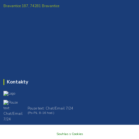
Bravantice 187, 74281 Bravantice
Kontakty
Pouze text: Chat/Email 7/24
(Po-Pá, 8-16 hod.)
gt7profi717@gmail.com , tprofi@seznam.cz
Souhlas s Cookies