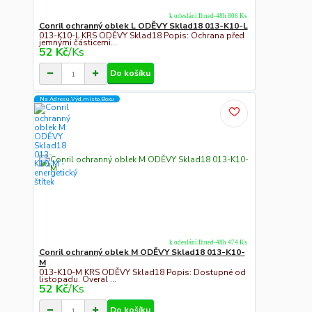
k odeslání Ihned-48h 806 Ks
Conril ochranný oblek L ODĚVY Sklad18 013-K10-L
013-K10-L KRS ODĚVY Sklad18 Popis: Ochrana před
jemnými částicemi...
52 Kč
/
Ks
Do košíku
Na Adresu,Výd.místo,Boxu
k odeslání Ihned-48h 474 Ks
Conril ochranný oblek M ODĚVY Sklad18 013-K10-
M
013-K10-M KRS ODĚVY Sklad18 Popis: Dostupné od
listopadu. Overal ...
52 Kč
/
Ks
Do košíku