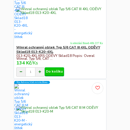
k odeslání Ihned-48h 227 Ks
Winral ochranný oblek Typ 5/6 CAT III 4XL ODĚVY
Sklad18 013-K20-4XL
013-K20-4XL KRS ODĚVY Sklad18 Popis: Overal
Winral. Typ 5/6, CAT ...
134 Kč
/
Ks
Do košíku
Na Adresu,Výd.místo,Boxu