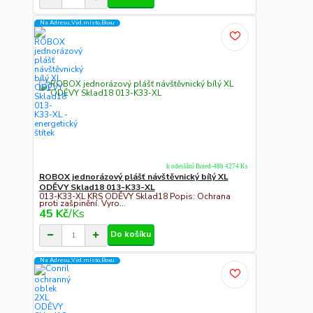
Na Adresu,Výd.místo,Boxu
k odeslání Ihned-48h 4274 Ks
ROBOX jednorázový plášť návštěvnický bílý XL
ODĚVY Sklad18 013-K33-XL
013-K33-XL KRS ODĚVY Sklad18 Popis: Ochrana
proti zašpinění. Vyro...
45 Kč
/
Ks
Do košíku
Na Adresu,Výd.místo,Boxu