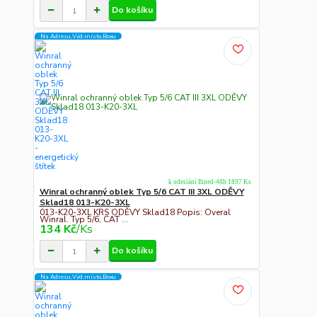
Do košíku
Na Adresu,Výd.místo,Boxu
k odeslání Ihned-48h 1897 Ks
Winral ochranný oblek Typ 5/6 CAT III 3XL ODĚVY
Sklad18 013-K20-3XL
013-K20-3XL KRS ODĚVY Sklad18 Popis: Overal
Winral. Typ 5/6, CAT ...
134 Kč
/
Ks
Do košíku
Na Adresu,Výd.místo,Boxu