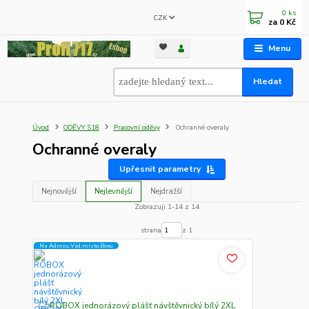
0
ks
CZK
za
0 Kč
Menu
Hledat
Úvod
ODĚVY S18
Pracovní oděvy
Ochranné overaly
Ochranné overaly
Upřesnit parametry
Nejnovější
Nejlevnější
Nejdražší
Zobrazuji 1-14 z 14
strana
z 1
Na Adresu,Výd.místo,Boxu