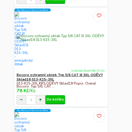
Na Adresu,Výd.místo,Boxu
k odeslání Ihned-48h 131 Ks
Bocoro ochranný oblek Typ 5/6 CAT III 3XL ODĚVY
Sklad18 013-K15-3XL
013-K15-3XL KRS ODĚVY Sklad18 Popis: Overal
Bocoro. Typ 5/6, CAT ...
78 Kč
/
Ks
Do košíku
Na Adresu,Výd.místo,Boxu