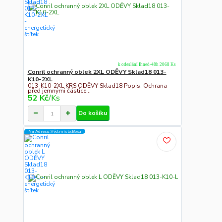
k odeslání Ihned-48h 2068 Ks
Conril ochranný oblek 2XL ODĚVY Sklad18 013-
K10-2XL
013-K10-2XL KRS ODĚVY Sklad18 Popis: Ochrana
před jemnými částice...
52 Kč
/
Ks
Do košíku
Na Adresu,Výd.místo,Boxu