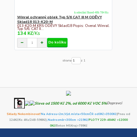
k odeslání Ihned-48h 784 Ks
Winral ochranný oblek Typ 5/6 CAT III M ODĚVY
Sklad18 013-K20-M
013-K20-M KRS ODĚVY Sklad18 Popis: Overal Winral.
Typ 5/6, CAT II...
134 Kč
/
Ks
Do košíku
strana
z 1
Dopravci
Sklady Nekombinovat!
Na Adresu<2m,
Výd.místa<50cm
ČR od0Kč
>3500Kč
(Pneu od
124Kč/Ks 4Ks/248-596Kč)
,Nadrozměr<300cm >219Kč/
PLOTY 229-484Kč >12000
0Kč/
Beton MSKraj>799Kč