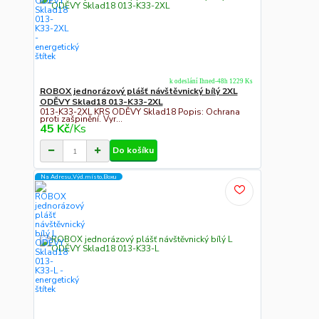
k odeslání Ihned-48h 1229 Ks
ROBOX jednorázový plášť návštěvnický bílý 2XL
ODĚVY Sklad18 013-K33-2XL
013-K33-2XL KRS ODĚVY Sklad18 Popis: Ochrana
proti zašpinění. Vyr...
45 Kč
/
Ks
Do košíku
Na Adresu,Výd.místo,Boxu