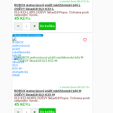
k odeslání Ihned-48h 6702 Ks
ROBOX jednorázový plášť návštěvnický bílý L
ODĚVY Sklad18 013-K33-L
013-K33-L KRS ODĚVY Sklad18 Popis: Ochrana proti
zašpinění. Vyrob...
45 Kč
/
Ks
Do košíku
Na Adresu,Výd.místo,Boxu
k odeslání Ihned-48h 6927 Ks
ROBOX jednorázový plášť návštěvnický bílý M
ODĚVY Sklad18 013-K33-M
013-K33-M KRS ODĚVY Sklad18 Popis: Ochrana proti
zašpinění. Vyrob...
45 Kč
/
Ks
Do košíku