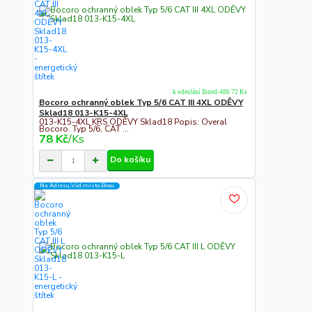
k odeslání Ihned-48h 72 Ks
Bocoro ochranný oblek Typ 5/6 CAT III 4XL ODĚVY
Sklad18 013-K15-4XL
013-K15-4XL KRS ODĚVY Sklad18 Popis: Overal
Bocoro. Typ 5/6, CAT ...
78 Kč
/
Ks
Do košíku
Na Adresu,Výd.místo,Boxu