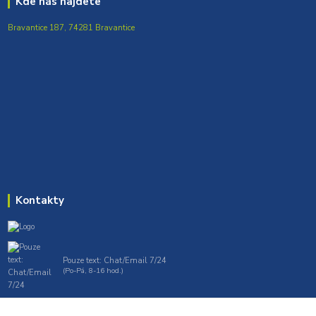
Kde nás najdete
Bravantice 187, 74281 Bravantice
Kontakty
Pouze text: Chat/Email 7/24
(Po-Pá, 8-16 hod.)
gt7profi717@gmail.com , tprofi@seznam.cz