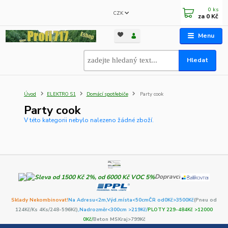
0
ks
CZK
za
0 Kč
Menu
Hledat
Úvod
ELEKTRO S1
Domácí spotřebiče
Party cook
Party cook
V této kategorii nebylo nalezeno žádné zboží.
Dopravci
Sklady Nekombinovat!
Na Adresu<2m,
Výd.místa<50cm
ČR od0Kč
>3500Kč
(Pneu od
124Kč/Ks 4Ks/248-596Kč)
,Nadrozměr<300cm >219Kč/
PLOTY 229-484Kč >12000
0Kč/
Beton MSKraj>799Kč