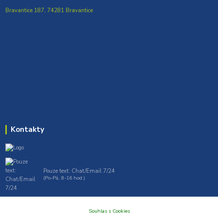
Bravantice 187, 74281 Bravantice
Kontakty
Pouze text: Chat/Email 7/24
(Po-Pá, 8-16 hod.)
gt7profi717@gmail.com , tprofi@seznam.cz
Souhlas s Cookies