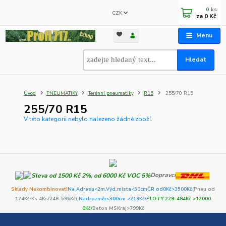
0
ks
CZK
za
0 Kč
Menu
Hledat
Úvod
PNEUMATIKY
Terénní pneumatiky
R15
255/70 R15
255/70 R15
V této kategorii nebylo nalezeno žádné zboží.
Dopravci
Sklady Nekombinovat!
Na Adresu<2m,
Výd.místa<50cm
ČR od0Kč
>3500Kč
(Pneu od
124Kč/Ks 4Ks/248-596Kč)
,Nadrozměr<300cm >219Kč/
PLOTY 229-484Kč >12000
0Kč/
Beton MSKraj>799Kč