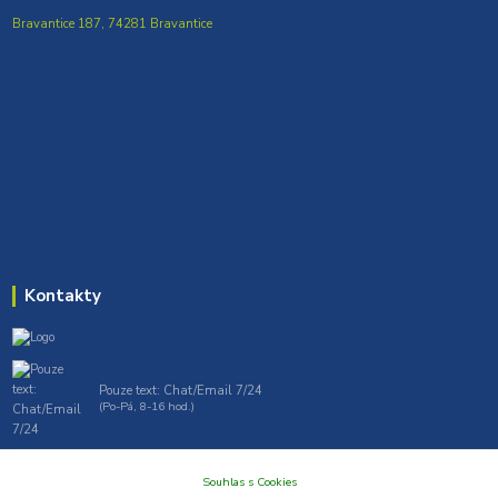
Bravantice 187, 74281 Bravantice
Kontakty
Pouze text: Chat/Email 7/24
(Po-Pá, 8-16 hod.)
gt7profi717@gmail.com , tprofi@seznam.cz
Souhlas s Cookies