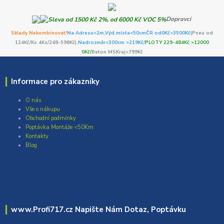
Dopravci
Sklady Nekombinovat!
Na Adresu<2m,
Výd.místa<50cm
ČR od0Kč
>3500Kč
(Pneu od
124Kč/Ks 4Ks/248-596Kč)
,Nadrozměr<300cm >219Kč/
PLOTY 229-484Kč >12000
0Kč/
Beton MSKraj>799Kč
Informace pro zákazníky
O nás
Vše o nákupu
Obchodní podmínky
Poptávka Montáže <50Km
Kontakty
Blog
www.Profi717.cz Napište Nám Dotaz, Poptávku