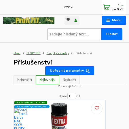
0
ks
CZK
za
0 Kč
Menu
Hledat
Úvod
PLOTY S10
Sloupky a vzpěry
Příslušenství
Příslušenství
Upřesnit parametry
Nejnovější
Nejlevnější
Nejdražší
Zobrazuji 1-4 z 4
strana
z 1
Na Adresu PLOTY / ATYP
Na Adresu,Výd.místo,Boxu