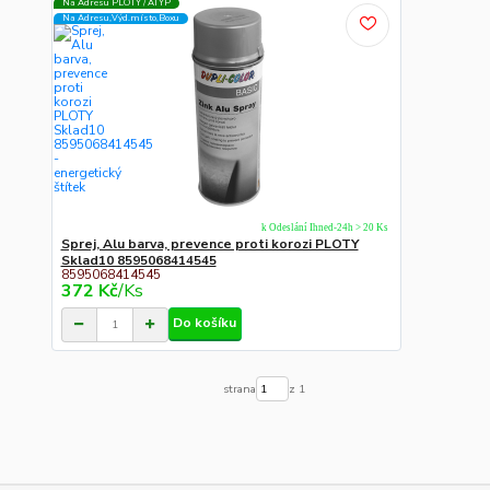
Na Adresu PLOTY / ATYP
Na Adresu,Výd.místo,Boxu
k Odeslání Ihned-24h > 20 Ks
Sprej, Alu barva, prevence proti korozi PLOTY
Sklad10 8595068414545
8595068414545
372 Kč
/
Ks
Do košíku
strana
z 1