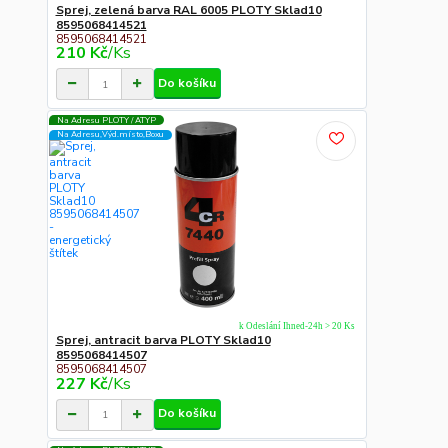
Sprej, zelená barva RAL 6005 PLOTY Sklad10
8595068414521
8595068414521
210 Kč
/
Ks
Do košíku
Na Adresu PLOTY / ATYP
Na Adresu,Výd.místo,Boxu
k Odeslání Ihned-24h > 20 Ks
Sprej, antracit barva PLOTY Sklad10
8595068414507
8595068414507
227 Kč
/
Ks
Do košíku