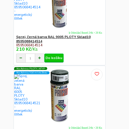
k Odeslání Ihned-24h > 20 Ks
Sprej, černá barva RAL 9005 PLOTY Sklad10
8595068414514
8595068414514
210 Kč
/
Ks
Do košíku
Na Adresu PLOTY / ATYP
Na Adresu,Výd.místo,Boxu
k Odeslání Ihned-24h > 20 Ks