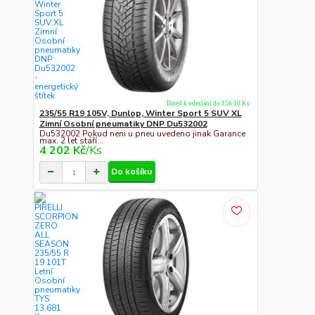
Ihned k odeslání do 15h 10 Ks
235/55 R19 105V, Dunlop, Winter Sport 5 SUV XL
Zimní Osobní pneumatiky DNP Du532002
Du532002 Pokud neni u pneu uvedeno jinak Garance
max. 2 let stáří...
4 202 Kč
/
Ks
Do košíku