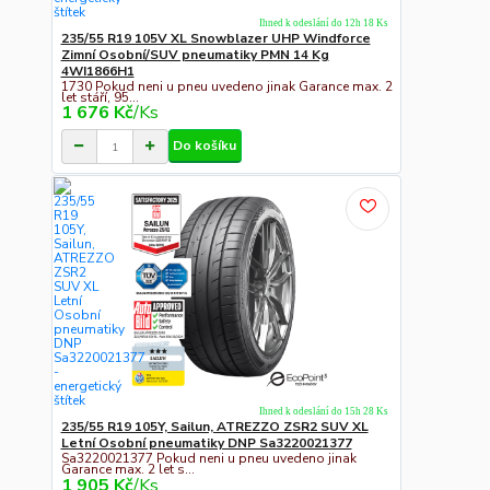
Ihned k odeslání do 12h 18 Ks
235/55 R19 105V XL Snowblazer UHP Windforce
Zimní Osobní/SUV pneumatiky PMN 14 Kg
4WI1866H1
1730 Pokud neni u pneu uvedeno jinak Garance max. 2
let stáří, 95...
1 676 Kč
/
Ks
Do košíku
Ihned k odeslání do 15h 28 Ks
235/55 R19 105Y, Sailun, ATREZZO ZSR2 SUV XL
Letní Osobní pneumatiky DNP Sa3220021377
Sa3220021377 Pokud neni u pneu uvedeno jinak
Garance max. 2 let s...
1 905 Kč
/
Ks