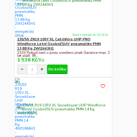
Ihned k odeslání do 12h 26 Ks
235/55 ZR19 105Y XL Catchfors UHP PRO
Windforce Letní Osobní/SUV pneumatiky PMN
13,88 Kg 2WI2443H1
2333 Pokud neni u pneu uvedeno jinak Garance max. 2
let stáří, 95...
1 538 Kč
/
Ks
Do košíku