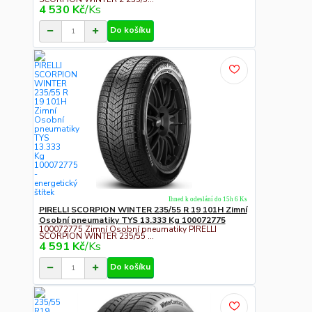
4 530 Kč
/
Ks
Do košíku
Ihned k odeslání do 15h 6 Ks
PIRELLI SCORPION WINTER 235/55 R 19 101H Zimní
Osobní pneumatiky TYS 13.333 Kg 100072775
100072775 Zimní Osobní pneumatiky PIRELLI
SCORPION WINTER 235/55 ...
4 591 Kč
/
Ks
Do košíku