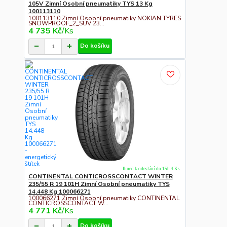
105V Zimní Osobní pneumatiky TYS 13 Kg
100113110
100113110 Zimní Osobní pneumatiky NOKIAN TYRES
SNOWPROOF_2_SUV 23...
4 735 Kč
/
Ks
Do košíku
Ihned k odeslání do 15h 4 Ks
CONTINENTAL CONTICROSSCONTACT WINTER
235/55 R 19 101H Zimní Osobní pneumatiky TYS
14.448 Kg 100066271
100066271 Zimní Osobní pneumatiky CONTINENTAL
CONTICROSSCONTACT W...
4 771 Kč
/
Ks
Do košíku