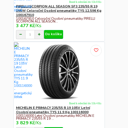
Ihned k odeslání do 15h 8 Ks
PIRELLI SCORPION ALL SEASON SF3 235/55 R 19
105W Celoroční Osobní pneumatiky TYS 12.596 Kg
100167910
100167910 Celoroční Osobní pneumatiky PIRELLI
SCORPION ALL SEASON...
3 477 Kč
/
Ks
Do košíku
Ihned k odeslání do 15h 4 Ks
MICHELIN E PRIMACY 235/55 R 19 105V Letní
Osobní pneumatiky TYS 11.9 Kg 100116000
100116000 Letní Osobní pneumatiky MICHELIN E
PRIMACY 235/55 R 19 ...
3 829 Kč
/
Ks