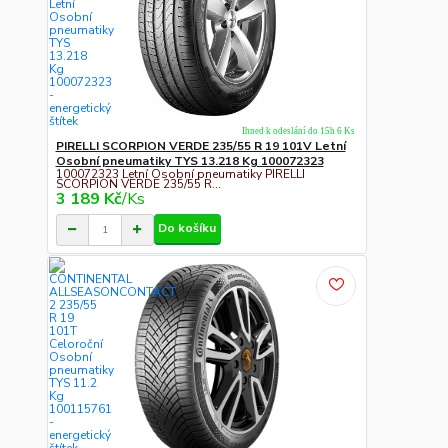
Ihned k odeslání do 15h 6 Ks
PIRELLI SCORPION VERDE 235/55 R 19 101V Letní
Osobní pneumatiky TYS 13.218 Kg 100072323
100072323 Letní Osobní pneumatiky PIRELLI
SCORPION VERDE 235/55 R...
3 189 Kč
/
Ks
Do košíku