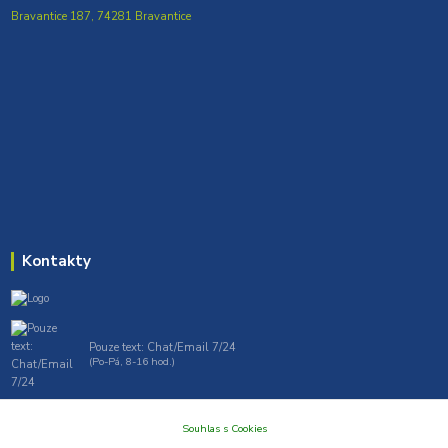
Bravantice 187, 74281 Bravantice
Kontakty
Pouze text: Chat/Email 7/24
(Po-Pá, 8-16 hod.)
gt7profi717@gmail.com , tprofi@seznam.cz
Souhlas s Cookies