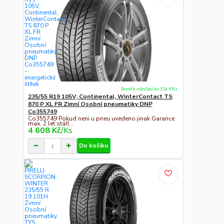
Ihned k odeslání do 15h 4 Ks
235/55 R19 105V, Continental, WinterContact TS
870 P XL FR Zimní Osobní pneumatiky DNP
Co355749
Co355749 Pokud neni u pneu uvedeno jinak Garance
max. 2 let stáří...
4 608 Kč
/
Ks
Do košíku