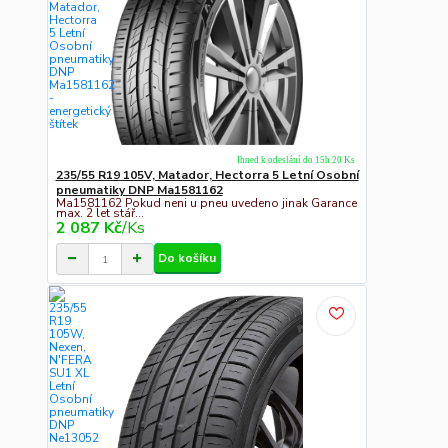
Ihned k odeslání do 15h 20 Ks
235/55 R19 105V, Matador, Hectorra 5 Letní Osobní
pneumatiky DNP Ma1581162
Ma1581162 Pokud neni u pneu uvedeno jinak Garance
max. 2 let stář...
2 087 Kč
/
Ks
Do košíku