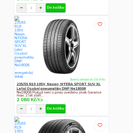
Do košíku
Ihned k odeslání do 15h 50 Ks
235/55 R19 105V, Nexen, N'FERA SPORT SUV XL
Letní Osobní pneumatiky DNP Ne18006
Ne18006 Pokud neni u pneu uvedeno jinak Garance
max. 2 let stáří,...
2 080 Kč
/
Ks
Do košíku