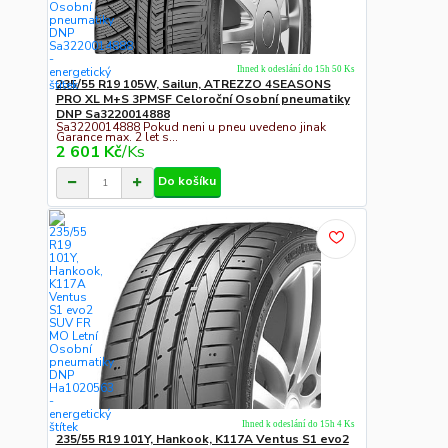
Ihned k odeslání do 15h 50 Ks
235/55 R19 105W, Sailun, ATREZZO 4SEASONS
PRO XL M+S 3PMSF Celoroční Osobní pneumatiky
DNP Sa3220014888
Sa3220014888 Pokud neni u pneu uvedeno jinak
Garance max. 2 let s...
2 601 Kč
/
Ks
Do košíku
Ihned k odeslání do 15h 4 Ks
235/55 R19 101Y, Hankook, K117A Ventus S1 evo2