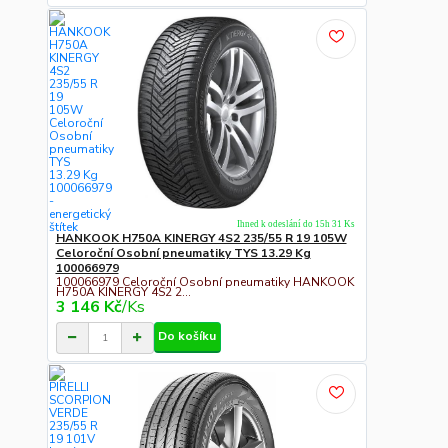
Ihned k odeslání do 15h 31 Ks
HANKOOK H750A KINERGY 4S2 235/55 R 19 105W
Celoroční Osobní pneumatiky TYS 13.29 Kg
100066979
100066979 Celoroční Osobní pneumatiky HANKOOK
H750A KINERGY 4S2 2...
3 146 Kč
/
Ks
Do košíku