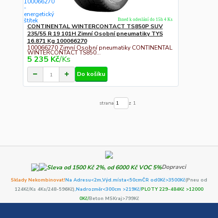
Ihned k odeslání do 15h 4 Ks
CONTINENTAL WINTERCONTACT TS850P SUV
235/55 R 19 101H Zimní Osobní pneumatiky TYS
16.871 Kg 100066270
100066270 Zimní Osobní pneumatiky CONTINENTAL
WINTERCONTACT TS850...
5 235 Kč
/
Ks
Do košíku
strana
z 1
Dopravci
Sklady Nekombinovat!
Na Adresu<2m,
Výd.místa<50cm
ČR od0Kč
>3500Kč
(Pneu od
124Kč/Ks 4Ks/248-596Kč)
,Nadrozměr<300cm >219Kč/
PLOTY 229-484Kč >12000
0Kč/
Beton MSKraj>799Kč