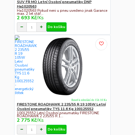
SUV FR MO Letní Osobní pneumatiky DNP
Ha1020563
Ha1020563 Pokud neni u pneu uvedeno jinak Garance
max. 2 let stář...
2 693 Kč
/
Ks
Do košíku
Ihned k odeslání do 15h 10 Ks
FIRESTONE ROADHAWK 2 235/55 R 19 105W Letní
Osobní pneumatiky TYS 11.6 Kg 100125552
100125552 Letní Osobní pneumatiky FIRESTONE
ROADHAWK 2 235/55 R 1...
2 775 Kč
/
Ks
Do košíku