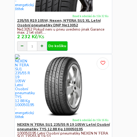
Ihned k odeslání do 15h 32 Ks
235/55 R19 105W, Nexen, N'FERA SU1 XL Letní
Osobní pneumatiky DNP Ne13052
Ne13052 Pokud neni u pneu uvedeno jinak Garance
max. 2 let stáří,...
2 232 Kč
/
Ks
Do košíku
Ihned k odeslání do 15h 16 Ks
NEXEN N´FERA SU1 235/55 R 19 105W Letní Osobní
pneumatiky TYS 12.88 Kg 100050195
100050195 Letní Osobní pneumatiky NEXEN N´FERA
SU1 235/55 R 19 10...