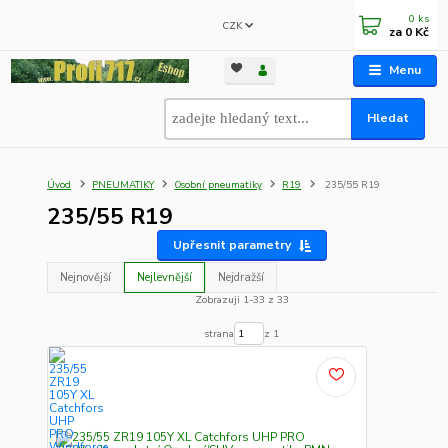
0
ks
CZK
za
0 Kč
Menu
Hledat
Úvod
PNEUMATIKY
Osobní pneumatiky
R19
235/55 R19
235/55 R19
Upřesnit parametry
Nejnovější
Nejlevnější
Nejdražší
Zobrazuji 1-33 z 33
strana
z 1