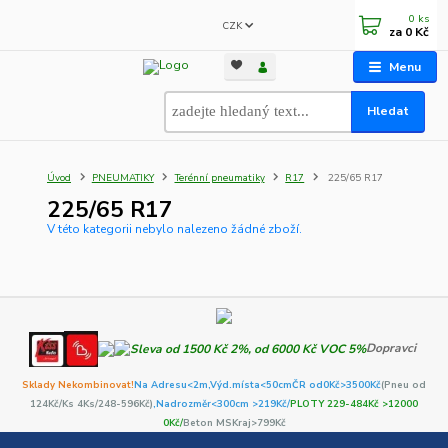
0
ks
CZK
za
0 Kč
Menu
Hledat
Úvod
PNEUMATIKY
Terénní pneumatiky
R17
225/65 R17
225/65 R17
V této kategorii nebylo nalezeno žádné zboží.
Dopravci
Sklady Nekombinovat!
Na Adresu<2m,
Výd.místa<50cm
ČR od0Kč
>3500Kč
(Pneu od
124Kč/Ks 4Ks/248-596Kč)
,Nadrozměr<300cm >219Kč/
PLOTY 229-484Kč >12000
0Kč/
Beton MSKraj>799Kč