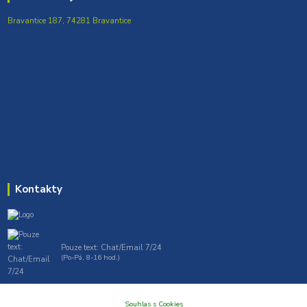
Bravantice 187, 74281 Bravantice
Kontakty
Pouze text: Chat/Email 7/24
(Po-Pá, 8-16 hod.)
gt7profi717@gmail.com , tprofi@seznam.cz
Souhlas s Cookies