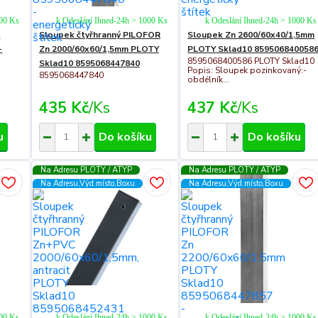
100 Ks
k Odeslání Ihned-24h > 1000 Ks
k Odeslání Ihned-24h > 1000 Ks
C
Sloupek čtyřhranný PILOFOR
Sloupek Zn 2600/60x40/1,5mm
-
Zn 2000/60x60/1,5mm PLOTY
PLOTY Sklad10 859506840058
8595068400586 PLOTY Sklad10
Sklad10 8595068447840
Popis: Sloupek pozinkovaný:-
8595068447840
obdélník...
435 Kč
/
Ks
437 Kč
/
Ks
u
Do košíku
Do košíku
Na Adresu PLOTY / ATYP
Na Adresu PLOTY / ATYP
Na Adresu,Výd.místo,Boxu
Na Adresu,Výd.místo,Boxu
000 Ks
k Odeslání Ihned-24h > 1000 Ks
k Odeslání Ihned-24h > 1000 Ks