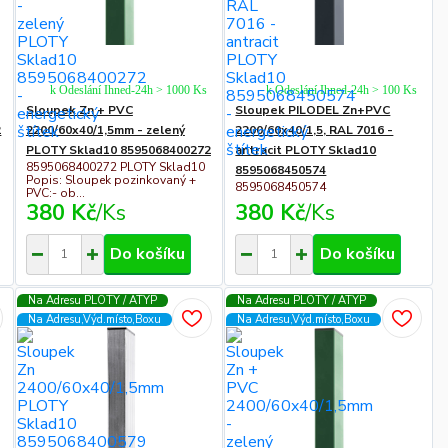
k Odeslání Ihned-24h > 1000 Ks
k Odeslání Ihned-24h > 100 Ks
Sloupek Zn + PVC
Sloupek PILODEL Zn+PVC
2
2200/60x40/1,5mm - zelený
2200/60x40/1,5, RAL 7016 -
PLOTY Sklad10 8595068400272
antracit PLOTY Sklad10
8595068400272 PLOTY Sklad10
8595068450574
Popis: Sloupek pozinkovaný +
8595068450574
PVC:- ob...
380 Kč
/
Ks
380 Kč
/
Ks
Do košíku
Do košíku
Na Adresu PLOTY / ATYP
Na Adresu PLOTY / ATYP
Na Adresu,Výd.místo,Boxu
Na Adresu,Výd.místo,Boxu