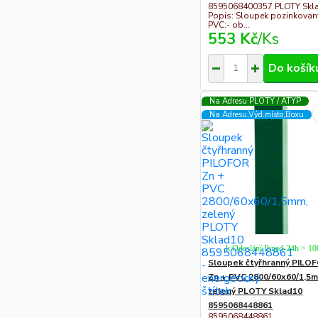
8595068400357 PLOTY Skl
Popis: Sloupek pozinkovan
PVC:- ob...
553 Kč
/
Ks
Do košík
Na Adresu PLOTY / ATYP
Na Adresu,Výd.místo,Boxu
k Odeslání Ihned-24h > 1
Sloupek čtyřhranný PILO
Zn + PVC 2800/60x60/1,5
zelený PLOTY Sklad10
8595068448861
8595068448861