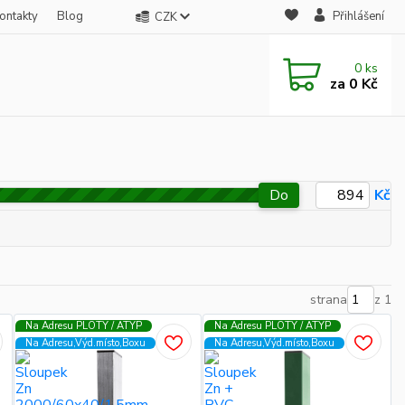
ontakty
Blog
Přihlášení
CZK
0
ks
za
0 Kč
Do
Kč
strana
z 1
Na Adresu PLOTY / ATYP
Na Adresu PLOTY / ATYP
Na Adresu,Výd.místo,Boxu
Na Adresu,Výd.místo,Boxu