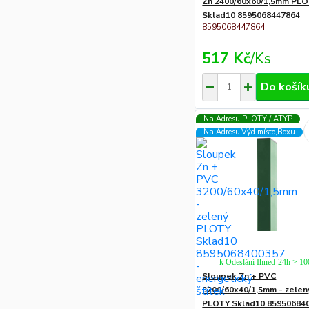
Zn 2400/60x60/1,5mm PL
Sklad10 8595068447864
8595068447864
517 Kč
/
Ks
Do košík
Na Adresu PLOTY / ATYP
Na Adresu,Výd.místo,Boxu
k Odeslání Ihned-24h > 1
Sloupek Zn + PVC
3200/60x40/1,5mm - zelen
PLOTY Sklad10 85950684