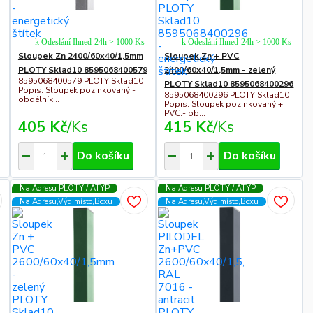
k Odeslání Ihned-24h > 1000 Ks
k Odeslání Ihned-24h > 1000 Ks
Sloupek Zn 2400/60x40/1,5mm
Sloupek Zn + PVC
PLOTY Sklad10 8595068400579
2400/60x40/1,5mm - zelený
8595068400579 PLOTY Sklad10
PLOTY Sklad10 8595068400296
Popis: Sloupek pozinkovaný:-
8595068400296 PLOTY Sklad10
obdélník...
Popis: Sloupek pozinkovaný +
PVC:- ob...
405 Kč
/
Ks
415 Kč
/
Ks
Do košíku
Do košíku
Na Adresu PLOTY / ATYP
Na Adresu PLOTY / ATYP
Na Adresu,Výd.místo,Boxu
Na Adresu,Výd.místo,Boxu