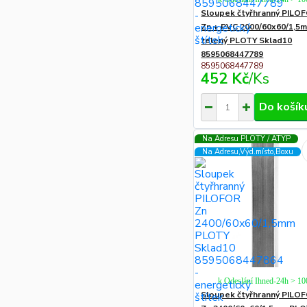
Sloupek čtyřhranný PILO
Zn + PVC 2000/60x60/1,5
zelený PLOTY Sklad10
8595068447789
8595068447789
452 Kč
/
Ks
Do košík
Na Adresu PLOTY / ATYP
Na Adresu,Výd.místo,Boxu
k Odeslání Ihned-24h > 1
Sloupek čtyřhranný PILO