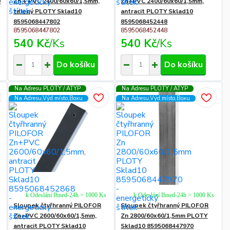
9
Zn + PVC 2400/60x60/1,5mm,
Zn+PVC 2400/60x60/1,5mm,
zelený PLOTY Sklad10
antracit PLOTY Sklad10
8595068447802
8595068452448
8595068447802
8595068452448
540 Kč
/
Ks
540 Kč
/
Ks
Do košíku
Do košíku
Na Adresu PLOTY / ATYP
Na Adresu PLOTY / ATYP
Na Adresu,Výd.místo,Boxu
Na Adresu,Výd.místo,Boxu
k Odeslání Ihned-24h > 1000 Ks
k Odeslání Ihned-24h > 1000 Ks
Sloupek čtyřhranný PILOFOR
Sloupek čtyřhranný PILOFOR
Zn+PVC 2600/60x60/1,5mm,
Zn 2800/60x60/1,5mm PLOTY
antracit PLOTY Sklad10
Sklad10 8595068447970