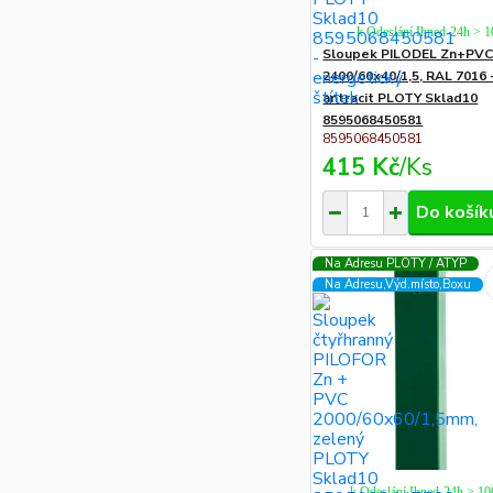
k Odeslání Ihned-24h > 
Sloupek PILODEL Zn+PV
2400/60x40/1,5, RAL 7016 
antracit PLOTY Sklad10
8595068450581
8595068450581
415 Kč
/
Ks
Do košík
Na Adresu PLOTY / ATYP
Na Adresu,Výd.místo,Boxu
k Odeslání Ihned-24h > 1