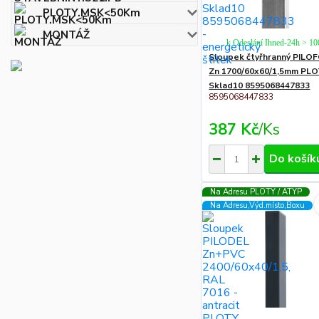
PLOTY.MSK<50Km
MONTÁŽ
k Odeslání Ihned-24h > 1
Sloupek čtyřhranný PILO
Zn 1700/60x60/1,5mm PL
Sklad10 8595068447833
8595068447833
387 Kč
/
Ks
Do košík
Na Adresu PLOTY / ATYP
Na Adresu,Výd.místo,Boxu