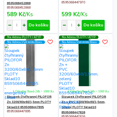
8595068447970
8595068452868
8595068452868
589 Kč
/
Ks
599 Kč
/
Ks
Do košíku
Do košíku
Na Adresu PLOTY / ATYP
Na Adresu PLOTY / ATYP
Na Adresu,Výd.místo,Boxu
Na Adresu,Výd.místo,Boxu
k Odeslání Ihned-24h > 1000 Ks
k Odeslání Ihned-24h > 1000 Ks
Sloupek čtyřhranný PILOFOR
Sloupek čtyřhranný PILOFOR
Zn 3200/60x60/1,5mm PLOTY
Zn + PVC 3200/60x60/1,5mm,
Sklad10 8595068447895
zelený PLOTY Sklad10
8595068447895
8595068447826
8595068447826