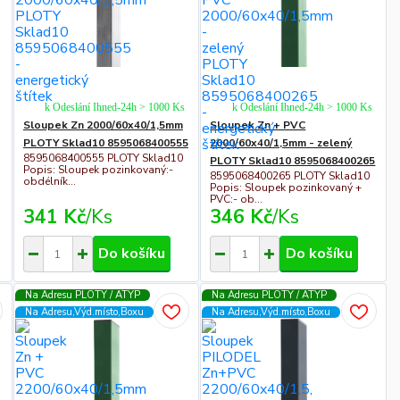
k Odeslání Ihned-24h > 1000 Ks
k Odeslání Ihned-24h > 1000 Ks
Sloupek Zn 2000/60x40/1,5mm
Sloupek Zn + PVC
PLOTY Sklad10 8595068400555
2000/60x40/1,5mm - zelený
8595068400555 PLOTY Sklad10
PLOTY Sklad10 8595068400265
Popis: Sloupek pozinkovaný:-
8595068400265 PLOTY Sklad10
obdélník...
Popis: Sloupek pozinkovaný +
PVC:- ob...
341 Kč
/
Ks
346 Kč
/
Ks
Do košíku
Do košíku
Na Adresu PLOTY / ATYP
Na Adresu PLOTY / ATYP
Na Adresu,Výd.místo,Boxu
Na Adresu,Výd.místo,Boxu