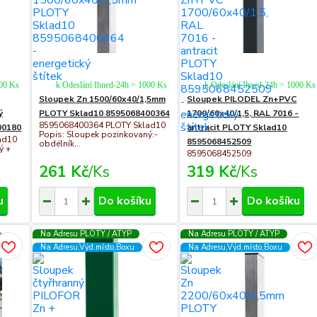
000 Ks
k Odeslání Ihned-24h > 1000 Ks
k Odeslání Ihned-24h > 1000 Ks
Sloupek Zn 1500/60x40/1,5mm
Sloupek PILODEL Zn+PVC
ý
PLOTY Sklad10 8595068400364
1700/60x40/1,5, RAL 7016 -
8595068400364 PLOTY Sklad10
00180
antracit PLOTY Sklad10
Popis: Sloupek pozinkovaný:-
ad10
8595068452509
obdélník...
ý +
8595068452509
261 Kč
/
Ks
319 Kč
/
Ks
u
Do košíku
Do košíku
Na Adresu PLOTY / ATYP
Na Adresu PLOTY / ATYP
Na Adresu,Výd.místo,Boxu
Na Adresu,Výd.místo,Boxu