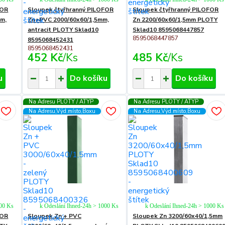
FOR
Sloupek čtyřhranný PILOFOR
Sloupek čtyřhranný PILOFOR
mm,
Zn+PVC 2000/60x60/1,5mm,
Zn 2200/60x60/1,5mm PLOTY
antracit PLOTY Sklad10
Sklad10 8595068447857
8595068447857
8595068452431
8595068452431
452 Kč
/
Ks
485 Kč
/
Ks
u
Do košíku
Do košíku
Na Adresu PLOTY / ATYP
Na Adresu PLOTY / ATYP
Na Adresu,Výd.místo,Boxu
Na Adresu,Výd.místo,Boxu
000 Ks
k Odeslání Ihned-24h > 1000 Ks
k Odeslání Ihned-24h > 1000 Ks
FOR
Sloupek Zn + PVC
Sloupek Zn 3200/60x40/1,5mm