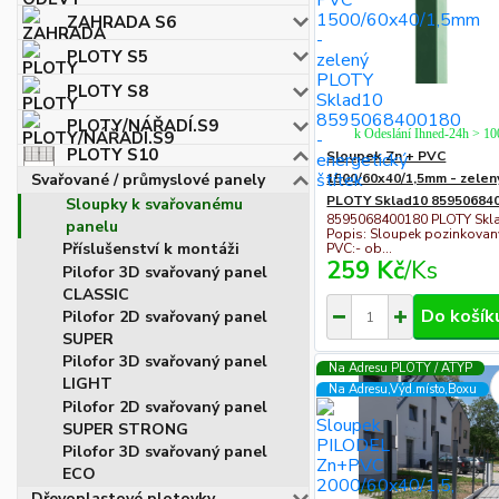
ZAHRADA S6
PLOTY S5
PLOTY S8
PLOTY/NÁŘADÍ.S9
k Odeslání Ihned-24h > 1
PLOTY S10
Sloupek Zn + PVC
Svařované / průmyslové panely
1500/60x40/1,5mm - zelen
PLOTY Sklad10 85950684
Sloupky k svařovanému
8595068400180 PLOTY Skl
panelu
Popis: Sloupek pozinkovan
Příslušenství k montáži
PVC:- ob...
259 Kč
/
Ks
Pilofor 3D svařovaný panel
CLASSIC
Do košík
Pilofor 2D svařovaný panel
SUPER
Pilofor 3D svařovaný panel
Na Adresu PLOTY / ATYP
LIGHT
Na Adresu,Výd.místo,Boxu
Pilofor 2D svařovaný panel
SUPER STRONG
Pilofor 3D svařovaný panel
ECO
Dřevoplastové plotovky