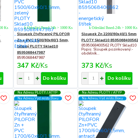
000 Ks
k Odeslání Ihned-24h > 1000 Ks
k Odeslání Ihned-24h > 1000 Ks
C
Sloupek čtyřhranný PILOFOR
Sloupek Zn 2200/60x40/1,5mm
-
Zn + PVC 1500/60x60/1,5mm,
PLOTY Sklad10 859506840056
8595068400562 PLOTY Sklad10
zelený PLOTY Sklad10
Popis: Sloupek pozinkovaný:-
8595068447987
obdélník...
8595068447987
347 Kč
/
Ks
373 Kč
/
Ks
u
Do košíku
Do košíku
Na Adresu PLOTY / ATYP
Na Adresu PLOTY / ATYP
Na Adresu,Výd.místo,Boxu
Na Adresu,Výd.místo,Boxu