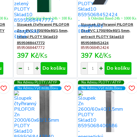
000 Ks
k Odeslání Ihned-24h > 100 Ks
k Odeslání Ihned-24h > 1000 Ks
FOR
Sloupek čtyřhranný PILOFOR
Sloupek čtyřhranný PILOFOR
OTY
Zn + PVC 1700/60x60/1,5mm,
Zn+PVC 1700/60x60/1,5mm,
zelený PLOTY Sklad10
antracit PLOTY Sklad10
8595068447772
8595068452424
8595068447772
8595068452424
397 Kč
/
Ks
397 Kč
/
Ks
u
Do košíku
Do košíku
Na Adresu PLOTY / ATYP
Na Adresu PLOTY / ATYP
Na Adresu,Výd.místo,Boxu
Na Adresu,Výd.místo,Boxu