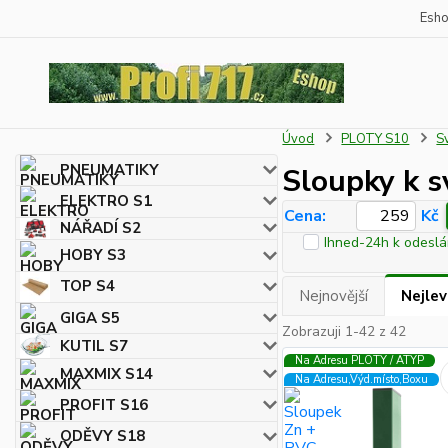
Esh
Úvod
PLOTY S10
S
PNEUMATIKY
Sloupky k 
ELEKTRO S1
Cena:
Kč
NÁŘADÍ S2
Ihned-24h k odeslá
HOBY S3
TOP S4
Nejnovější
Nejlev
GIGA S5
Zobrazuji 1-42 z 42
KUTIL S7
Na Adresu PLOTY / ATYP
MAXMIX S14
Na Adresu,Výd.místo,Boxu
PROFIT S16
ODĚVY S18