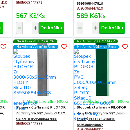
ad10
8595068447871
8595068447819
ý +
8595068447819
567 Kč
/
Ks
589 Kč
/
Ks
u
Do košíku
Do košíku
Na Adresu PLOTY / ATYP
Na Adresu PLOTY / ATYP
Na Adresu,Výd.místo,Boxu
Na Adresu,Výd.místo,Boxu
000 Ks
k Odeslání Ihned-24h > 1000 Ks
k Odeslání Ihned-24h > 1000 Ks
FOR
Sloupek čtyřhranný PILOFOR
Sloupek čtyřhranný PILOFOR
mm,
Zn 3000/60x60/1,5mm PLOTY
Zn + PVC 3000/60x60/1,5mm,
Sklad10 8595068447888
zelený PLOTY Sklad10
8595068447888
8595068448007
8595068448007