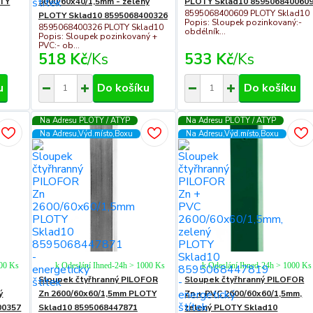
OTY
3000/60x40/1,5mm - zelený
PLOTY Sklad10 859506840060
8595068400609 PLOTY Sklad10
PLOTY Sklad10 8595068400326
Popis: Sloupek pozinkovaný:-
8595068400326 PLOTY Sklad10
obdélník...
Popis: Sloupek pozinkovaný +
PVC:- ob...
518 Kč
/
Ks
533 Kč
/
Ks
u
Do košíku
Do košíku
Na Adresu PLOTY / ATYP
Na Adresu PLOTY / ATYP
Na Adresu,Výd.místo,Boxu
Na Adresu,Výd.místo,Boxu
000 Ks
k Odeslání Ihned-24h > 1000 Ks
k Odeslání Ihned-24h > 1000 Ks
Sloupek čtyřhranný PILOFOR
Sloupek čtyřhranný PILOFOR
ý
Zn 2600/60x60/1,5mm PLOTY
Zn + PVC 2600/60x60/1,5mm,
00357
Sklad10 8595068447871
zelený PLOTY Sklad10