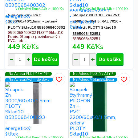
k Odeslání Ihned-24h > 1000 Ks
k Odeslání Ihned-24h > 1000 Ks
Sloupek Zn + PVC
Sloupek PILODEL Zn+PVC
6
2600/60x40/1,5mm - zelený
2600/60x40/1,5, RAL 7016 -
PLOTY Sklad10 8595068400302
antracit PLOTY Sklad10
8595068400302 PLOTY Sklad10
8595068452851
Popis: Sloupek pozinkovaný +
8595068452851
PVC:- ob...
449 Kč
/
Ks
449 Kč
/
Ks
Do košíku
Do košíku
Na Adresu PLOTY / ATYP
Na Adresu PLOTY / ATYP
Na Adresu,Výd.místo,Boxu
Na Adresu,Výd.místo,Boxu
k Odeslání Ihned-24h > 1000 Ks
k Odeslání Ihned-24h > 1000 Ks