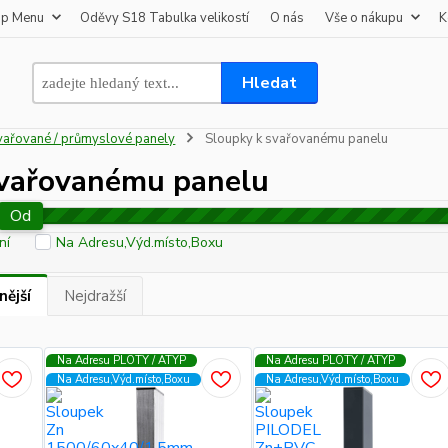
op Menu
Oděvy S18 Tabulka velikostí
O nás
Vše o nákupu
K
Hledat
vařované / průmyslové panely
Sloupky k svařovanému panelu
svařovanému panelu
Od
ní
Na Adresu,Výd.místo,Boxu
nější
Nejdražší
Na Adresu PLOTY / ATYP
Na Adresu PLOTY / ATYP
Na Adresu,Výd.místo,Boxu
Na Adresu,Výd.místo,Boxu