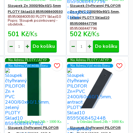
Sloupek Zn 3000/60x40/1,5mm
Sloupek čtyřhranný PILOFOR
PLOTY Sklad10 8595068400593
Zn + PVC 2200/60x60/1,5mm,
8595068400593 PLOTY Sklad10
zelený PLOTY Sklad10
Popis: Sloupek pozinkovaný:-
8595068447796
obdélník...
8595068447796
501 Kč
/
Ks
502 Kč
/
Ks
Do košíku
Do košíku
Na Adresu PLOTY / ATYP
Na Adresu PLOTY / ATYP
Na Adresu,Výd.místo,Boxu
Na Adresu,Výd.místo,Boxu
k Odeslání Ihned-24h > 1000 Ks
k Odeslání Ihned-24h > 1000 Ks
Sloupek čtyřhranný PILOFOR
Sloupek čtyřhranný PILOFOR