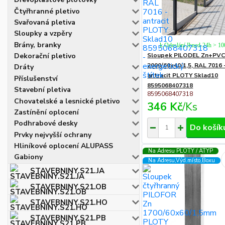
Čtyřhranné pletivo
Svařovaná pletiva
Sloupky a vzpěry
Brány, branky
k Odeslání Ihned-24h > 1
Sloupek PILODEL Zn+PV
Dekorační pletivo
2000/60x40/1,5, RAL 7016 
Dráty
antracit PLOTY Sklad10
Příslušenství
8595068407318
Stavební pletiva
8595068407318
Chovatelské a lesnické pletivo
346 Kč
/
Ks
Zastínění oplocení
Podhrabové desky
Do košík
Prvky nejvyšší ochrany
Hliníkové oplocení ALUPASS
Na Adresu PLOTY / ATYP
Gabiony
Na Adresu,Výd.místo,Boxu
STAVEBNINY.S21.JA
STAVEBNINY.S21.OB
STAVEBNINY.S21.HO
STAVEBNINY.S21.PB