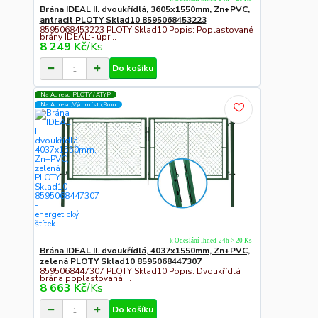
Brána IDEAL II. dvoukřídlá, 3605x1550mm, Zn+PVC,
antracit PLOTY Sklad10 8595068453223
8595068453223 PLOTY Sklad10 Popis: Poplastované
brány IDEAL:- úpr...
8 249 Kč
/
Ks
Do košíku
Na Adresu PLOTY / ATYP
Na Adresu,Výd.místo,Boxu
k Odeslání Ihned-24h > 20 Ks
Brána IDEAL II. dvoukřídlá, 4037x1550mm, Zn+PVC,
zelená PLOTY Sklad10 8595068447307
8595068447307 PLOTY Sklad10 Popis: Dvoukřídlá
brána poplastovaná:...
8 663 Kč
/
Ks
Do košíku