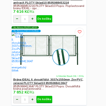
antracit PLOTY Sklad10 8595068453216
8595068453216 PLOTY Sklad10 Popis: Poplastované
brány IDEAL:- úpr...
7 616 Kč
/
Ks
Do košíku
Na Adresu PLOTY / ATYP
Na Adresu,Výd.místo,Boxu
k Odeslání Ihned-24h > 20 Ks
Brána IDEAL II. dvoukřídlá, 3037x1550mm, Zn+PVC,
zelená PLOTY Sklad10 8595068413647
8595068413647 PLOTY Sklad10 Popis: Dvoukřídlá
brána poplastovaná:...
7 852 Kč
/
Ks
Do košíku