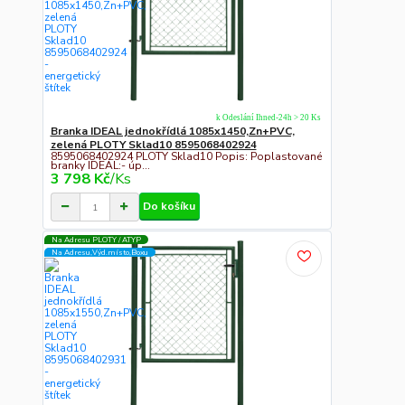
k Odeslání Ihned-24h > 20 Ks
Branka IDEAL jednokřídlá 1085x1450,Zn+PVC,
zelená PLOTY Sklad10 8595068402924
8595068402924 PLOTY Sklad10 Popis: Poplastované
branky IDEAL:- úp...
3 798 Kč
/
Ks
Do košíku
Na Adresu PLOTY / ATYP
Na Adresu,Výd.místo,Boxu