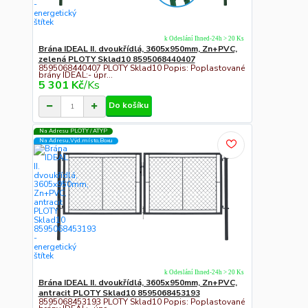
k Odeslání Ihned-24h > 20 Ks
Brána IDEAL II. dvoukřídlá, 3605x950mm, Zn+PVC,
zelená PLOTY Sklad10 8595068440407
8595068440407 PLOTY Sklad10 Popis: Poplastované
brány IDEAL:- úpr...
5 301 Kč
/
Ks
Do košíku
Na Adresu PLOTY / ATYP
Na Adresu,Výd.místo,Boxu
k Odeslání Ihned-24h > 20 Ks
Brána IDEAL II. dvoukřídlá, 3605x950mm, Zn+PVC,
antracit PLOTY Sklad10 8595068453193
8595068453193 PLOTY Sklad10 Popis: Poplastované