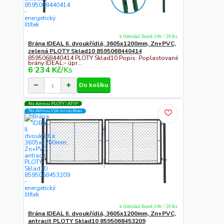
k Odeslání Ihned-24h > 20 Ks
Brána IDEAL II. dvoukřídlá, 3605x1200mm, Zn+PVC,
zelená PLOTY Sklad10 8595068440414
8595068440414 PLOTY Sklad10 Popis: Poplastované
brány IDEAL:- úpr...
6 234 Kč
/
Ks
Do košíku
Na Adresu PLOTY / ATYP
Na Adresu,Výd.místo,Boxu
k Odeslání Ihned-24h > 20 Ks
Brána IDEAL II. dvoukřídlá, 3605x1200mm, Zn+PVC,
antracit PLOTY Sklad10 8595068453209