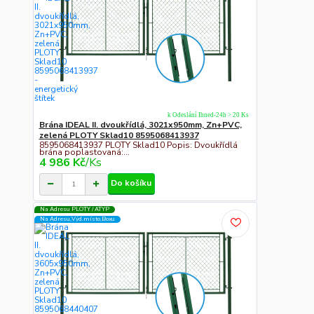
k Odeslání Ihned-24h > 20 Ks
Brána IDEAL II. dvoukřídlá, 3021x950mm, Zn+PVC,
zelená PLOTY Sklad10 8595068413937
8595068413937 PLOTY Sklad10 Popis: Dvoukřídlá
brána poplastovaná:...
4 986 Kč
/
Ks
Do košíku
Na Adresu PLOTY / ATYP
Na Adresu,Výd.místo,Boxu