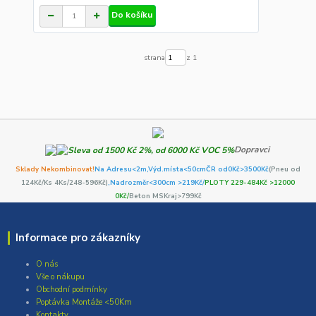
Do košíku
strana
z 1
Dopravci
Sklady Nekombinovat!
Na Adresu<2m,
Výd.místa<50cm
ČR od0Kč
>3500Kč
(Pneu od
124Kč/Ks 4Ks/248-596Kč)
,Nadrozměr<300cm >219Kč/
PLOTY 229-484Kč >12000
0Kč/
Beton MSKraj>799Kč
Informace pro zákazníky
O nás
Vše o nákupu
Obchodní podmínky
Poptávka Montáže <50Km
Kontakty