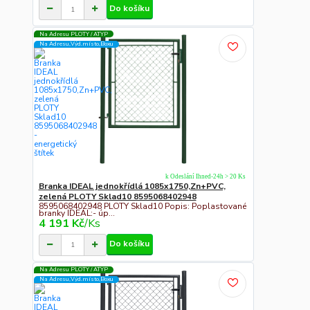
Do košíku
Na Adresu PLOTY / ATYP
Na Adresu,Výd.místo,Boxu
k Odeslání Ihned-24h > 20 Ks
Branka IDEAL jednokřídlá 1085x1750,Zn+PVC,
zelená PLOTY Sklad10 8595068402948
8595068402948 PLOTY Sklad10 Popis: Poplastované
branky IDEAL:- úp...
4 191 Kč
/
Ks
Do košíku
Na Adresu PLOTY / ATYP
Na Adresu,Výd.místo,Boxu