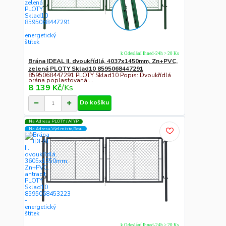
k Odeslání Ihned-24h > 20 Ks
Brána IDEAL II. dvoukřídlá, 4037x1450mm, Zn+PVC,
zelená PLOTY Sklad10 8595068447291
8595068447291 PLOTY Sklad10 Popis: Dvoukřídlá
brána poplastovaná:...
8 139 Kč
/
Ks
Do košíku
Na Adresu PLOTY / ATYP
Na Adresu,Výd.místo,Boxu
k Odeslání Ihned-24h > 20 Ks