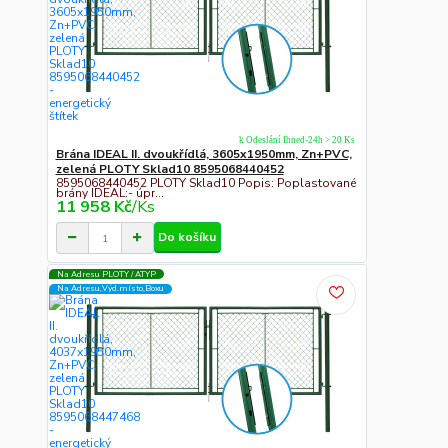
k Odeslání Ihned-24h > 20 Ks
Brána IDEAL II. dvoukřídlá, 3605x1950mm, Zn+PVC,
zelená PLOTY Sklad10 8595068440452
8595068440452 PLOTY Sklad10 Popis: Poplastované
brány IDEAL:- úpr...
11 958 Kč
/
Ks
Do košíku
Na Adresu PLOTY / ATYP
Na Adresu,Výd.místo,Boxu