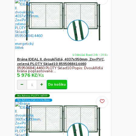
k Odeslání Ihned-24h > 20 Ks
Brána IDEAL II. dvoukřídlá, 4037x950mm, Zn+PVC,
zelená PLOTY Sklad10 8595068414460
8595068414460 PLOTY Sklad10 Popis: Dvoukřídlá
brána poplastovaná:...
5 976 Kč
/
Ks
Do košíku
Na Adresu PLOTY / ATYP
Na Adresu,Výd.místo,Boxu