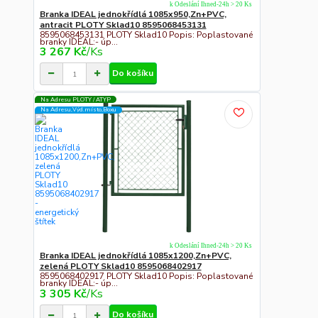
k Odeslání Ihned-24h > 20 Ks
Branka IDEAL jednokřídlá 1085x950,Zn+PVC,
antracit PLOTY Sklad10 8595068453131
8595068453131 PLOTY Sklad10 Popis: Poplastované
branky IDEAL:- úp...
3 267 Kč
/
Ks
Do košíku
Na Adresu PLOTY / ATYP
Na Adresu,Výd.místo,Boxu
k Odeslání Ihned-24h > 20 Ks
Branka IDEAL jednokřídlá 1085x1200,Zn+PVC,
zelená PLOTY Sklad10 8595068402917
8595068402917 PLOTY Sklad10 Popis: Poplastované
branky IDEAL:- úp...
3 305 Kč
/
Ks
Do košíku