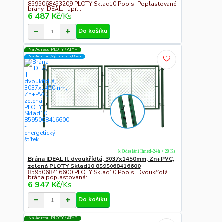
8595068453209 PLOTY Sklad10 Popis: Poplastované
brány IDEAL:- úpr...
6 487 Kč
/
Ks
Do košíku
Na Adresu PLOTY / ATYP
Na Adresu,Výd.místo,Boxu
k Odeslání Ihned-24h > 20 Ks
Brána IDEAL II. dvoukřídlá, 3037x1450mm, Zn+PVC,
zelená PLOTY Sklad10 8595068416600
8595068416600 PLOTY Sklad10 Popis: Dvoukřídlá
brána poplastovaná:...
6 947 Kč
/
Ks
Do košíku
Na Adresu PLOTY / ATYP