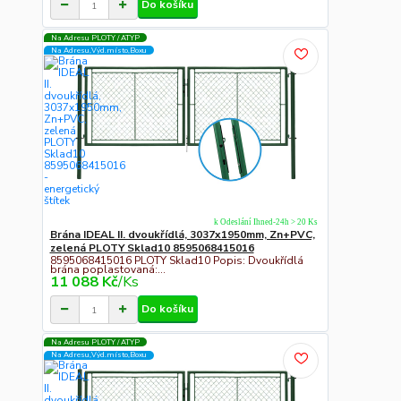
Do košíku
Na Adresu PLOTY / ATYP
Na Adresu,Výd.místo,Boxu
k Odeslání Ihned-24h > 20 Ks
Brána IDEAL II. dvoukřídlá, 3037x1950mm, Zn+PVC,
zelená PLOTY Sklad10 8595068415016
8595068415016 PLOTY Sklad10 Popis: Dvoukřídlá
brána poplastovaná:...
11 088 Kč
/
Ks
Do košíku
Na Adresu PLOTY / ATYP
Na Adresu,Výd.místo,Boxu