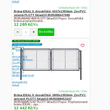
k Odeslání Ihned-24h > 20 Ks
Brána IDEAL II. dvoukřídlá, 4037x1950mm, Zn+PVC,
zelená PLOTY Sklad10 8595068447468
8595068447468 PLOTY Sklad10 Popis: Dvoukřídlá
brána poplastovaná:...
12 289 Kč
/
Ks
Do košíku
Na Adresu PLOTY / ATYP
Na Adresu,Výd.místo,Boxu
k Odeslání Ihned-24h > 20 Ks
Brána IDEAL II. dvoukřídlá, 3605x1950mm, Zn+PVC,
antracit PLOTY Sklad10 8595068453247
8595068453247 PLOTY Sklad10 Popis: Poplastované
brány IDEAL:- úpr...
12 442 Kč
/
Ks