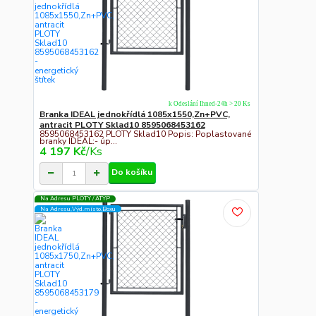
k Odeslání Ihned-24h > 20 Ks
Branka IDEAL jednokřídlá 1085x1550,Zn+PVC,
antracit PLOTY Sklad10 8595068453162
8595068453162 PLOTY Sklad10 Popis: Poplastované
branky IDEAL:- úp...
4 197 Kč
/
Ks
Do košíku
Na Adresu PLOTY / ATYP
Na Adresu,Výd.místo,Boxu