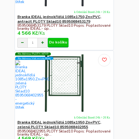
k Odeslání Ihned-24h > 20 Ks
Branka IDEAL jednokřídlá 1085x1750,Zn+PVC,
antracit PLOTY Sklad10 8595068453179
8595068453179 PLOTY Sklad10 Popis: Poplastované
branky IDEAL:- úp...
4 566 Kč
/
Ks
Do košíku
Na Adresu PLOTY / ATYP
Na Adresu,Výd.místo,Boxu
k Odeslání Ihned-24h > 20 Ks
Branka IDEAL jednokřídlá 1085x1950,Zn+PVC,
zelená PLOTY Sklad10 8595068402955
8595068402955 PLOTY Sklad10 Popis: Poplastované
branky IDEAL:- úp...
4 568 Kč
/
Ks