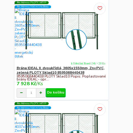
Na Adresu PLOTY / ATYP
Na Adresu,Výd.místo,Boxu
k Odeslání Ihned-24h > 20 Ks
Brána IDEAL II. dvoukřídlá, 3605x1550mm, Zn+PVC,
zelená PLOTY Sklad10 8595068440438
8595068440438 PLOTY Sklad10 Popis: Poplastované
brány IDEAL:- úpr...
7 928 Kč
/
Ks
Do košíku
Na Adresu PLOTY / ATYP
Na Adresu,Výd.místo,Boxu