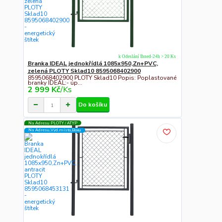
k Odeslání Ihned-24h > 20 Ks
Branka IDEAL jednokřídlá 1085x950,Zn+PVC,
zelená PLOTY Sklad10 8595068402900
8595068402900 PLOTY Sklad10 Popis: Poplastované
branky IDEAL:- úp...
2 999 Kč
/
Ks
Do košíku
Na Adresu PLOTY / ATYP
Na Adresu,Výd.místo,Boxu