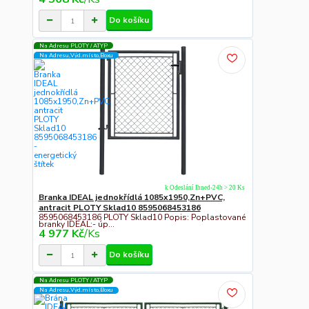
Do košíku
Na Adresu PLOTY / ATYP
Na Adresu,Výd.místo,Boxu
k Odeslání Ihned-24h > 20 Ks
Branka IDEAL jednokřídlá 1085x1950,Zn+PVC,
antracit PLOTY Sklad10 8595068453186
8595068453186 PLOTY Sklad10 Popis: Poplastované
branky IDEAL:- úp...
4 977 Kč
/
Ks
Do košíku
Na Adresu PLOTY / ATYP
Na Adresu,Výd.místo,Boxu