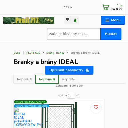
0
ks
CZK
za
0 Kč
Menu
Hledat
Úvod
PLOTY S10
Brány, branky
Branky a brány IDEAL
Branky a brány IDEAL
Upřesnit parametry
Nejnovější
Nejlevnější
Nejdražší
Zobrazuji 1-36 z 36
strana
z 1
Na Adresu PLOTY / ATYP
Na Adresu,Výd.místo,Boxu