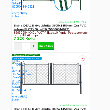
k Odeslání Ihned-24h > 20 Ks
Brána IDEAL II. dvoukřídlá, 3605x1450mm, Zn+PVC,
zelená PLOTY Sklad10 8595068440421
8595068440421 PLOTY Sklad10 Popis: Poplastované
brány IDEAL:- úpr...
7 320 Kč
/
Ks
Do košíku
Na Adresu PLOTY / ATYP
Na Adresu,Výd.místo,Boxu
k Odeslání Ihned-24h > 20 Ks
Brána IDEAL II. dvoukřídlá, 3605x1450mm, Zn+PVC,