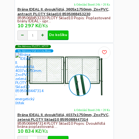
k Odeslání Ihned-24h > 20 Ks
Brána IDEAL II. dvoukřídlá, 3605x1750mm, Zn+PVC,
antracit PLOTY Sklad10 8595068453230
8595068453230 PLOTY Sklad10 Popis: Poplastované
brány IDEAL:- úpr...
10 297 Kč
/
Ks
Do košíku
Na Adresu PLOTY / ATYP
Na Adresu,Výd.místo,Boxu
k Odeslání Ihned-24h > 20 Ks
Brána IDEAL II. dvoukřídlá, 4037x1750mm, Zn+PVC,
zelená PLOTY Sklad10 8595068447314
8595068447314 PLOTY Sklad10 Popis: Dvoukřídlá
brána poplastovaná:...
10 834 Kč
/
Ks