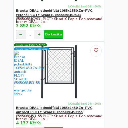
k Odeslání Ihned-24h > 20 Ks
Branka IDEAL jednokřídlá 1085x1550,Zn+PVC,
zelená PLOTY Sklad10 8595068402931
8595068402931 PLOTY Sklad10 Popis: Poplastované
branky IDEAL:- úp...
3 852 Kč
/
Ks
Do košíku
Na Adresu PLOTY / ATYP
Na Adresu,Výd.místo,Boxu
k Odeslání Ihned-24h > 20 Ks
Branka IDEAL jednokřídlá 1085x1450,Zn+PVC,
antracit PLOTY Sklad10 8595068453155
8595068453155 PLOTY Sklad10 Popis: Poplastované
branky IDEAL:- úp...
4 137 Kč
/
Ks