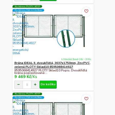
Na Adresu PLOTY / ATYP
Na Adresu,Výd.místo,Boxu
k Odeslání Ihned-24h > 20 Ks
Brána IDEAL II. dvoukřídlá, 3037x1750mm, Zn+PVC,
zelená PLOTY Sklad10 8595068414927
8595068414927 PLOTY Sklad10 Popis: Dvoukřídlá
brána poplastovaná:...
9 469 Kč
/
Ks
Do košíku
Na Adresu PLOTY / ATYP
Na Adresu,Výd.místo,Boxu