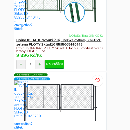
k Odeslání Ihned-24h > 20 Ks
Brána IDEAL II. dvoukřídlá, 3605x1750mm, Zn+PVC,
zelená PLOTY Sklad10 8595068440445
8595068440445 PLOTY Sklad10 Popis: Poplastované
brány IDEAL:- úpr...
9 896 Kč
/
Ks
Do košíku
Na Adresu PLOTY / ATYP
Na Adresu,Výd.místo,Boxu