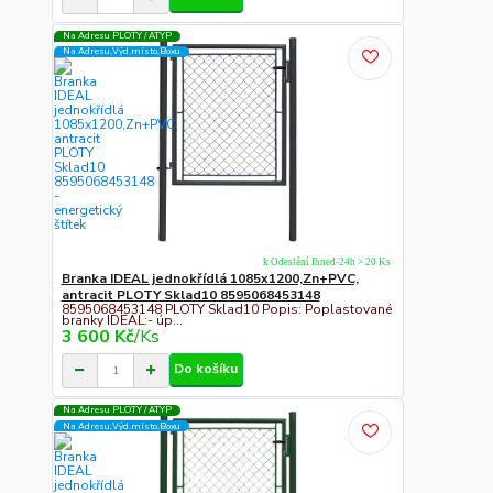
Na Adresu PLOTY / ATYP
Na Adresu,Výd.místo,Boxu
k Odeslání Ihned-24h > 20 Ks
Branka IDEAL jednokřídlá 1085x1200,Zn+PVC,
antracit PLOTY Sklad10 8595068453148
8595068453148 PLOTY Sklad10 Popis: Poplastované
branky IDEAL:- úp...
3 600 Kč
/
Ks
Do košíku
Na Adresu PLOTY / ATYP
Na Adresu,Výd.místo,Boxu