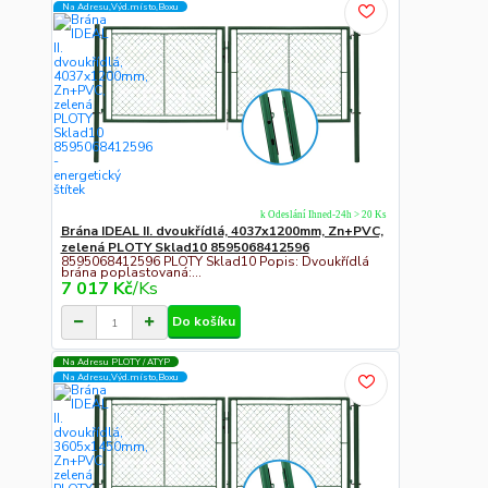
Na Adresu,Výd.místo,Boxu
k Odeslání Ihned-24h > 20 Ks
Brána IDEAL II. dvoukřídlá, 4037x1200mm, Zn+PVC,
zelená PLOTY Sklad10 8595068412596
8595068412596 PLOTY Sklad10 Popis: Dvoukřídlá
brána poplastovaná:...
7 017 Kč
/
Ks
Do košíku
Na Adresu PLOTY / ATYP
Na Adresu,Výd.místo,Boxu