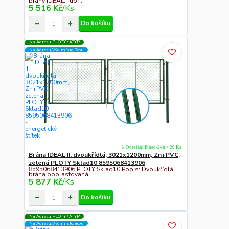
brány IDEAL:- úpr...
5 516 Kč
/
Ks
Do košíku
Na Adresu PLOTY / ATYP
Na Adresu,Výd.místo,Boxu
k Odeslání Ihned-24h > 20 Ks
Brána IDEAL II. dvoukřídlá, 3021x1200mm, Zn+PVC,
zelená PLOTY Sklad10 8595068413906
8595068413906 PLOTY Sklad10 Popis: Dvoukřídlá
brána poplastovaná:...
5 877 Kč
/
Ks
Do košíku
Na Adresu PLOTY / ATYP
Na Adresu,Výd.místo,Boxu