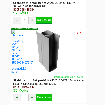
Stabilizacní držák koncový Zn, 200mm PLOTY
Sklad10 8595068448984
8595068448984
92 Kč
/
Ks
Do košíku
Na Adresu PLOTY / ATYP
k Odeslání Ihned-24h > 1000 Ks
Stabilizacní držák průběžný PVC, 300/Ø 48mm, šedý
PLOTY Sklad10 8595068407547
8595068407547
93 Kč
/
Ks
Do košíku