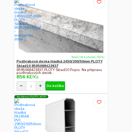
Ihned-24h k odeslání 100 Ks
Podhrabová deska hladká 2450/300/50mm PLOTY
Sklad10 8595068423837
8595068423837 PLOTY Sklad10 Popis: Na přepravu
podhrabových desek...
856 Kč
/
Ks
Do košíku
Na Adresu PLOTY / ATYP