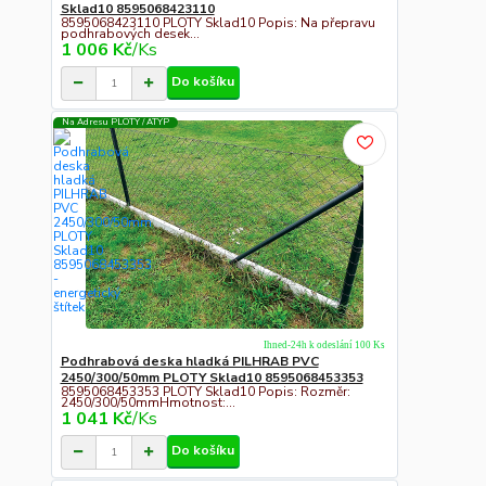
Sklad10 8595068423110
8595068423110 PLOTY Sklad10 Popis: Na přepravu
podhrabových desek...
1 006 Kč
/
Ks
Do košíku
Na Adresu PLOTY / ATYP
Ihned-24h k odeslání 100 Ks
Podhrabová deska hladká PILHRAB PVC
2450/300/50mm PLOTY Sklad10 8595068453353
8595068453353 PLOTY Sklad10 Popis: Rozměr:
2450/300/50mmHmotnost:...
1 041 Kč
/
Ks
Do košíku