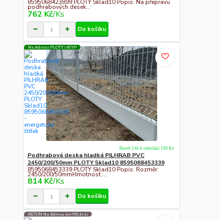
8595068423899 PLOTY Sklad10 Popis: Na přepravu
podhrabových desek...
762 Kč
/
Ks
Do košíku
Na Adresu PLOTY / ATYP
Ihned-24h k odeslání 100 Ks
Podhrabová deska hladká PILHRAB PVC
2450/200/50mm PLOTY Sklad10 8595068453339
8595068453339 PLOTY Sklad10 Popis: Rozměr:
2450/200/50mmHmotnost:...
814 Kč
/
Ks
Do košíku
BETON Na Adresu jen MS.kraj