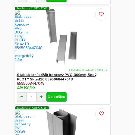
Na Adresu PLOTY / ATYP
k Odeslání Ihned-24h > 1000 Ks
Stabilizacní držák koncový PVC, 300mm, šedý
PLOTY Sklad10 8595068447048
8595068447048
49 Kč
/
Ks
Do košíku
Na Adresu PLOTY / ATYP