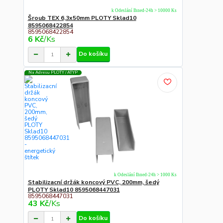
k Odeslání Ihned-24h > 10000 Ks
Šroub TEX 6,3x50mm PLOTY Sklad10
8595068422854
8595068422854
6 Kč
/
Ks
Do košíku
Na Adresu PLOTY / ATYP
k Odeslání Ihned-24h > 1000 Ks
Stabilizacní držák koncový PVC, 200mm, šedý
PLOTY Sklad10 8595068447031
8595068447031
43 Kč
/
Ks
Do košíku