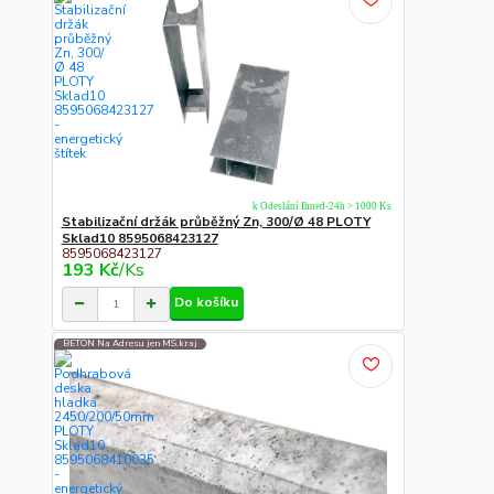
k Odeslání Ihned-24h > 1000 Ks
Stabilizační držák průběžný Zn, 300/Ø 48 PLOTY
Sklad10 8595068423127
8595068423127
193 Kč
/
Ks
Do košíku
BETON Na Adresu jen MS.kraj