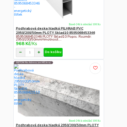
Ihned-24h k odeslání 100 Ks
Podhrabová deska hladká PILHRAB PVC
2950/200/50mm PLOTY Sklad10 8595068453346
8595068453346 PLOTY Sklad10 Popis: Rozměr:
2950/200/50mmHmotnost:...
968 Kč
/
Ks
Do košíku
BETON Na Adresu jen MS.kraj
Ihned-24h k odeslání 100 Ks
Podhrabová deska hladká 2950/300/50mm PLOTY