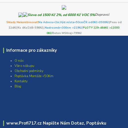
Dopravci
Sklady Nekombinovat!
Na Adresu<2m,
Výd.místa<50cm
ČR od0Kč
>3500Kč
(Pneu od
124Kč/Ks 4Ks/248-596Kč)
,Nadrozměr<300cm >219Kč/
PLOTY 229-484Kč >12000
0Kč/
Beton MSKraj>799Kč
Informace pro zákazníky
O nás
Vše o nákupu
Obchodní podmínky
Poptávka Montáže <50Km
Kontakty
Blog
www.Profi717.cz Napište Nám Dotaz, Poptávku