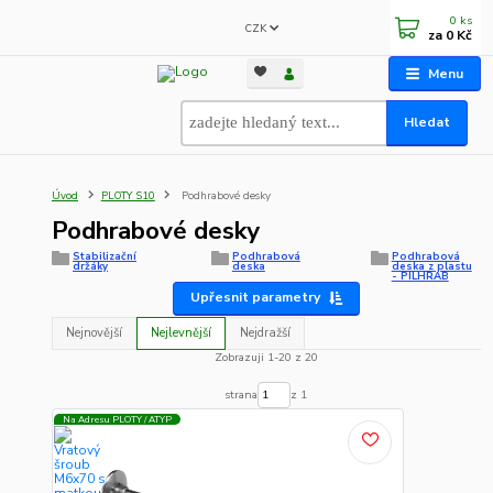
0
ks
CZK
za
0 Kč
Menu
Hledat
Úvod
PLOTY S10
Podhrabové desky
Podhrabové desky
Stabilizační
Podhrabová
Podhrabová
držáky
deska
deska z plastu
- PILHRAB
Upřesnit parametry
Nejnovější
Nejlevnější
Nejdražší
Zobrazuji 1-20 z 20
strana
z 1
Na Adresu PLOTY / ATYP