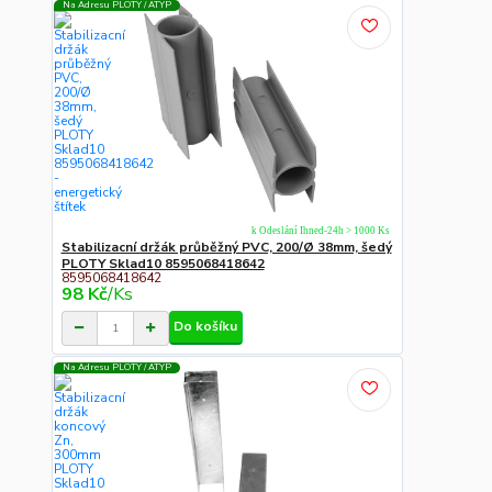
Na Adresu PLOTY / ATYP
k Odeslání Ihned-24h > 1000 Ks
Stabilizacní držák průběžný PVC, 200/Ø 38mm, šedý
PLOTY Sklad10 8595068418642
8595068418642
98 Kč
/
Ks
Do košíku
Na Adresu PLOTY / ATYP