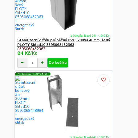
k Odeslání Ihned-24h > 1000 Ks
Stabilizacní držák průběžný PVC, 200/Ø 48mm, šedý
PLOTY Sklad10 8595068452363
8595068452363
84 Kč
/
Ks
Do košíku
Na Adresu PLOTY / ATYP
k Odeslání Ihned-24h > 1000 Ks