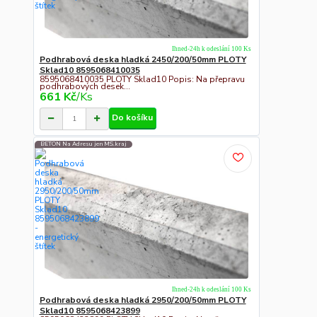
Ihned-24h k odeslání 100 Ks
Podhrabová deska hladká 2450/200/50mm PLOTY
Sklad10 8595068410035
8595068410035 PLOTY Sklad10 Popis: Na přepravu
podhrabových desek...
661 Kč
/
Ks
Do košíku
BETON Na Adresu jen MS.kraj
Ihned-24h k odeslání 100 Ks
Podhrabová deska hladká 2950/200/50mm PLOTY
Sklad10 8595068423899