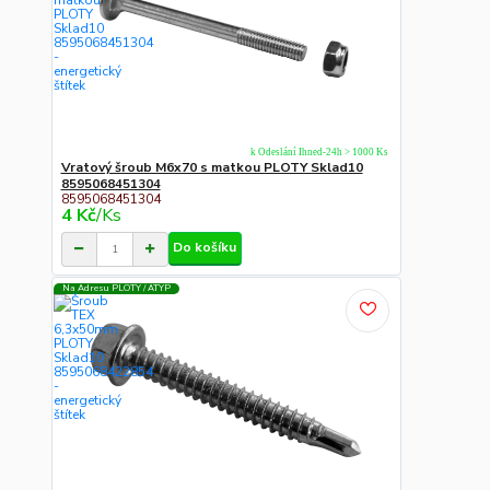
k Odeslání Ihned-24h > 1000 Ks
Vratový šroub M6x70 s matkou PLOTY Sklad10
8595068451304
8595068451304
4 Kč
/
Ks
Do košíku
Na Adresu PLOTY / ATYP