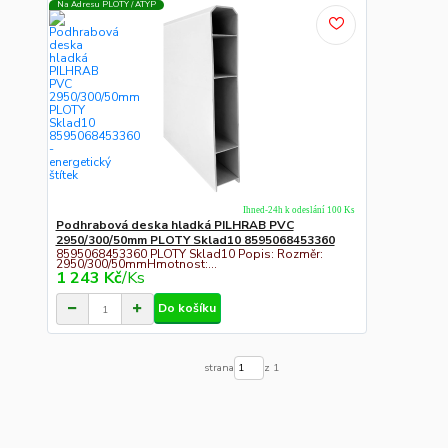
Na Adresu PLOTY / ATYP
Ihned-24h k odeslání 100 Ks
Podhrabová deska hladká PILHRAB PVC
2950/300/50mm PLOTY Sklad10 8595068453360
8595068453360 PLOTY Sklad10 Popis: Rozměr:
2950/300/50mmHmotnost:...
1 243 Kč
/
Ks
Do košíku
strana
z 1