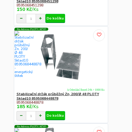
Sklad10 8595068451298
8595068451298
150 Kč
/
Ks
Do košíku
Na Adresu PLOTY / ATYP
k Odeslání Ihned-24h > 1000 Ks
Stabilizační držák průběžný Zn, 200/Ø 48 PLOTY
Sklad10 8595068448878
8595068448878
185 Kč
/
Ks
Do košíku
Na Adresu PLOTY / ATYP