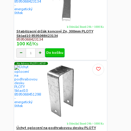
k Odeslání Ihned-24h > 1000 Ks
Stabilizacní držák koncový Zn, 300mm PLOTY
Sklad10 8595068423134
8595068423134
100 Kč
/
Ks
Do košíku
Na Adresu PLOTY / ATYP
k Odeslání Ihned-24h > 1000 Ks
Úchyt oplocení na podhrabovou desku PLOTY