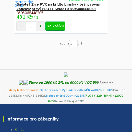
k Odeslání Ihned-24h > 300 Ks
Bavolet Zn + PVC na křídlo branky - brány rovný,
koncový pravý PLOTY Sklad10 8595068448205
8595068448205
431 Kč
/
Ks
Do košíku
strana
z 1
Dopravci
Sklady Nekombinovat!
Na Adresu<2m,
Výd.místa<50cm
ČR od0Kč
>3500Kč
(Pneu od
124Kč/Ks 4Ks/248-596Kč)
,Nadrozměr<300cm >219Kč/
PLOTY 229-484Kč >12000
0Kč/
Beton MSKraj>799Kč
Informace pro zákazníky
O nás