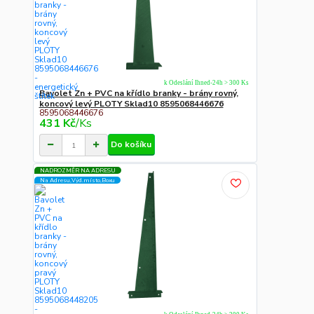
k Odeslání Ihned-24h > 300 Ks
Bavolet Zn + PVC na křídlo branky - brány rovný,
koncový levý PLOTY Sklad10 8595068446676
8595068446676
431 Kč
/
Ks
Do košíku
NADROZMĚR NA ADRESU
Na Adresu,Výd.místo,Boxu