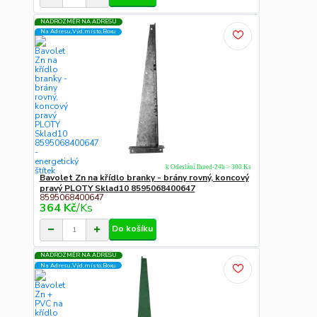
NADROZMĚR NA ADRESU
Na Adresu,Výd.místo,Boxu
k Odeslání Ihned-24h > 300 Ks
Bavolet Zn na křídlo branky - brány rovný, koncový
pravý PLOTY Sklad10 8595068400647
8595068400647
364 Kč
/
Ks
Do košíku
NADROZMĚR NA ADRESU
Na Adresu,Výd.místo,Boxu