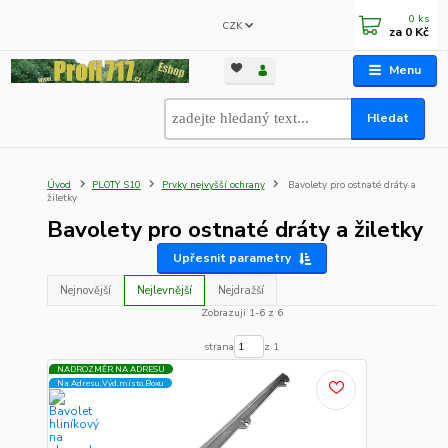
0
ks
CZK
za
0 Kč
Menu
Hledat
Úvod
PLOTY S10
Prvky nejvyšší ochrany
Bavolety pro ostnaté dráty a
žiletky
Bavolety pro ostnaté dráty a žiletky
Upřesnit parametry
Nejnovější
Nejlevnější
Nejdražší
Zobrazuji 1-6 z 6
strana
z 1
NADROZMĚR NA ADRESU
Na Adresu,Výd.místo,Boxu