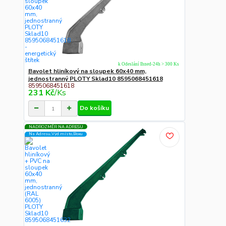
k Odeslání Ihned-24h > 300 Ks
Bavolet hliníkový na sloupek 60x40 mm,
jednostranný PLOTY Sklad10 8595068451618
8595068451618
231 Kč
/
Ks
Do košíku
NADROZMĚR NA ADRESU
Na Adresu,Výd.místo,Boxu