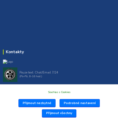
Kontakty
Pouze text: Chat/Email 7/24
(Po-Pá, 8-16 hod.)
gt7profi717@gmail.com , tprofi@seznam.cz
Souhlas s Cookies
Přijmout nezbytné
Podrobné nastavení
Přijmout všechny