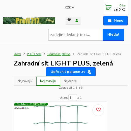
0
ks
CZK
za
0 Kč
Menu
Hledat
Úvod
PLOTY S10
Svařovaná pletiva
Zahradní síť LIGHT PLUS, zelená
Zahradní síť LIGHT PLUS, zelená
Upřesnit parametry
Nejnovější
Nejlevnější
Nejdražší
Zobrazuji 1-3 z 3
strana
z 1
Na Adresu PLOTY / ATYP