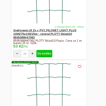
k Odeslání Ihned-24h > 1000 m
Svařovaná síť Zn + PVC PILONET LIGHT PLUS
1000/75x100/25m - zelená PLOTY Sklad10
8595068447062
8595068447062 PLOTY Sklad10 Popis: Cena za 1 m,
balení 25 m. Výšk...
53 Kč
/
m
Do košíku
Na Adresu PLOTY / ATYP