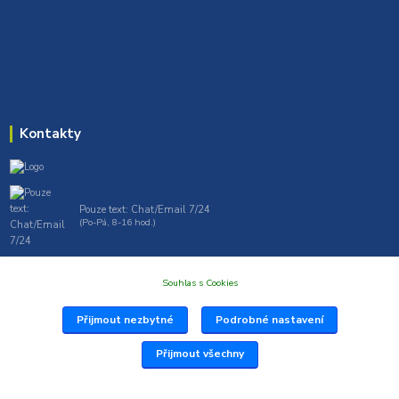
Kontakty
Pouze text: Chat/Email 7/24
(Po-Pá, 8-16 hod.)
gt7profi717@gmail.com , tprofi@seznam.cz
Souhlas s Cookies
Přijmout nezbytné
Podrobné nastavení
Přijmout všechny
Vytvořil: Antonín Grygar Thiel 2025 www.Profi717.cz
Vytvořeno na
Eshop-rychle.cz