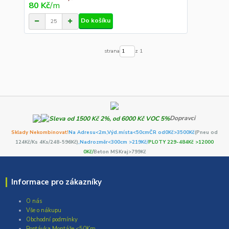
80 Kč
/
m
Do košíku
strana
z 1
Dopravci
Sklady Nekombinovat!
Na Adresu<2m,
Výd.místa<50cm
ČR od0Kč
>3500Kč
(Pneu od
124Kč/Ks 4Ks/248-596Kč)
,Nadrozměr<300cm >219Kč/
PLOTY 229-484Kč >12000
0Kč/
Beton MSKraj>799Kč
Informace pro zákazníky
O nás
Vše o nákupu
Obchodní podmínky
Poptávka Montáže <50Km