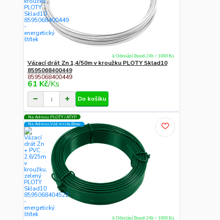
k Odeslání Ihned-24h > 1000 Ks
Vázací drát Zn 1,4/50m v kroužku PLOTY Sklad10
8595068400449
8595068400449
61 Kč
/
Ks
Do košíku
Na Adresu PLOTY / ATYP
Na Adresu,Výd.místo,Boxu
k Odeslání Ihned-24h > 1000 Ks