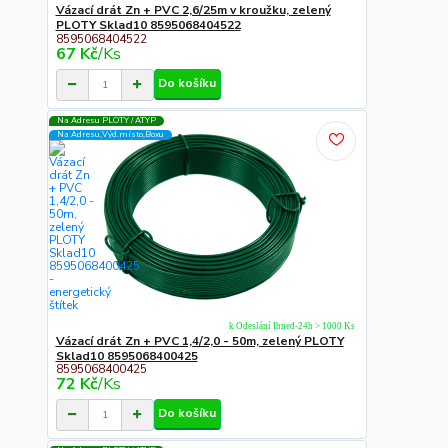
Vázací drát Zn + PVC 2,6/25m v kroužku, zelený
PLOTY Sklad10 8595068404522
8595068404522
67 Kč
/
Ks
Do košíku
Na Adresu PLOTY / ATYP
Na Adresu,Výd.místo,Boxu
k Odeslání Ihned-24h > 1000 Ks
Vázací drát Zn + PVC 1,4/2,0 - 50m, zelený PLOTY
Sklad10 8595068400425
8595068400425
72 Kč
/
Ks
Do košíku