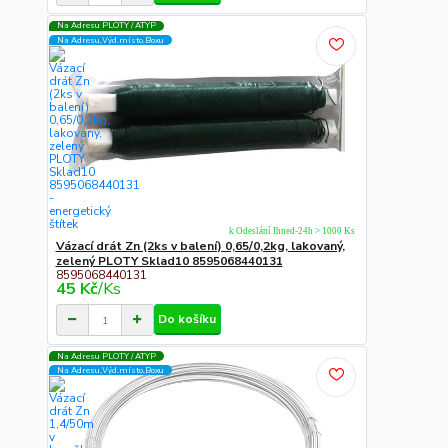
Na Adresu PLOTY / ATYP
Na Adresu,Výd.místo,Boxu
k Odeslání Ihned-24h > 1000 Ks
Vázací drát Zn (2ks v balení) 0,65/0,2kg, lakovaný,
zelený PLOTY Sklad10 8595068440131
8595068440131
45 Kč
/
Ks
Do košíku
Na Adresu PLOTY / ATYP
Na Adresu,Výd.místo,Boxu