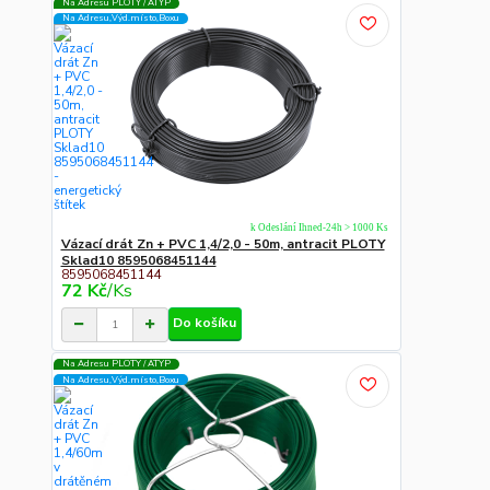
Na Adresu PLOTY / ATYP
Na Adresu,Výd.místo,Boxu
k Odeslání Ihned-24h > 1000 Ks
Vázací drát Zn + PVC 1,4/2,0 - 50m, antracit PLOTY
Sklad10 8595068451144
8595068451144
72 Kč
/
Ks
Do košíku
Na Adresu PLOTY / ATYP
Na Adresu,Výd.místo,Boxu