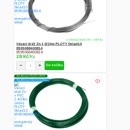
k Odeslání Ihned-24h > 1000 Ks
Vázací drát Zn 1,0/24m PLOTY Sklad10
8595068400814
8595068400814
28 Kč
/
Ks
Do košíku
Na Adresu PLOTY / ATYP
Na Adresu,Výd.místo,Boxu