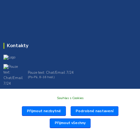
Kontakty
Pouze text: Chat/Email 7/24
(Po-Pá, 8-16 hod.)
gt7profi717@gmail.com , tprofi@seznam.cz
Souhlas s Cookies
Přijmout nezbytné
Podrobné nastavení
Přijmout všechny
Vytvořil: Antonín Grygar Thiel 2025 www.Profi717.cz
Vytvořeno na
Eshop-rychle.cz