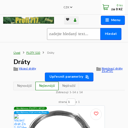
0
ks
CZK
za
0 Kč
Menu
Hledat
Úvod
PLOTY S10
Dráty
Dráty
Vázací dráty
Napínací dráty
Zn+PVC
Upřesnit parametry
Nejnovější
Nejlevnější
Nejdražší
Zobrazuji 1-14 z 14
strana
z 1
Na Adresu PLOTY / ATYP
Na Adresu,Výd.místo,Boxu