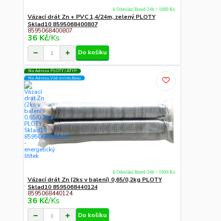
k Odeslání Ihned-24h > 1000 Ks
Vázací drát Zn + PVC 1,4/24m, zelený PLOTY
Sklad10 8595068400807
8595068400807
36 Kč
/
Ks
Do košíku
Na Adresu PLOTY / ATYP
Na Adresu,Výd.místo,Boxu
k Odeslání Ihned-24h > 1000 Ks
Vázací drát Zn (2ks v balení) 0,65/0,2kg PLOTY
Sklad10 8595068440124
8595068440124
36 Kč
/
Ks
Do košíku