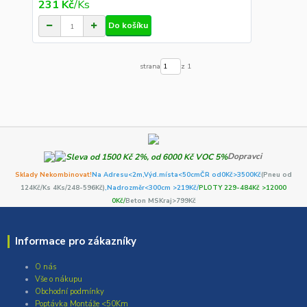
231 Kč
/
Ks
Do košíku
strana
z 1
Dopravci
Sklady Nekombinovat!
Na Adresu<2m,
Výd.místa<50cm
ČR od0Kč
>3500Kč
(Pneu od
124Kč/Ks 4Ks/248-596Kč)
,Nadrozměr<300cm >219Kč/
PLOTY 229-484Kč >12000
0Kč/
Beton MSKraj>799Kč
Informace pro zákazníky
O nás
Vše o nákupu
Obchodní podmínky
Poptávka Montáže <50Km