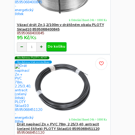
k Odeslání Ihned-24h > 1000 Ks
Vázací drát Zn 1,2/100m v drátěném obalu PLOTY
Sklad10 8595068400845
8595068400845
95 Kč
/
Ks
Do košíku
Na Adresu PLOTY / ATYP
Na Adresu,Výd.místo,Boxu
k Odeslání Ihned-24h > 1000 Ks
Drát napínací Zn + PVC 78m, 2,25/3,40, antracit
(zelený štítek) PLOTY Sklad10 8595068451120
8595068451120