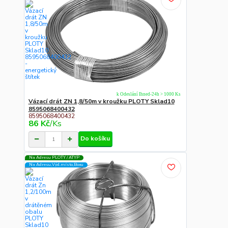
k Odeslání Ihned-24h > 1000 Ks
Vázací drát ZN 1,8/50m v kroužku PLOTY Sklad10
8595068400432
8595068400432
86 Kč
/
Ks
Do košíku
Na Adresu PLOTY / ATYP
Na Adresu,Výd.místo,Boxu