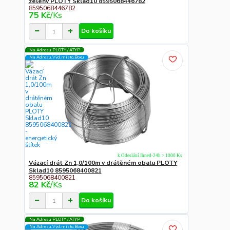
zelený PLOTY Sklad10 8595068446782
8595068446782
75 Kč
/
Ks
Do košíku
Na Adresu PLOTY / ATYP
Na Adresu,Výd.místo,Boxu
k Odeslání Ihned-24h > 1000 Ks
Vázací drát Zn 1,0/100m v drátěném obalu PLOTY
Sklad10 8595068400821
8595068400821
82 Kč
/
Ks
Do košíku
Na Adresu PLOTY / ATYP
Na Adresu,Výd.místo,Boxu