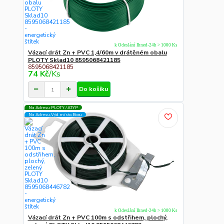
k Odeslání Ihned-24h > 1000 Ks
Vázací drát Zn + PVC 1,4/60m v drátěném obalu
PLOTY Sklad10 8595068421185
8595068421185
74 Kč
/
Ks
Do košíku
Na Adresu PLOTY / ATYP
Na Adresu,Výd.místo,Boxu
k Odeslání Ihned-24h > 1000 Ks
Vázací drát Zn + PVC 100m s odstřihem, plochý,