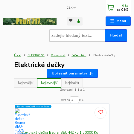
0
ks
CZK
za
0 Kč
Menu
Hledat
Úvod
ELEKTRO S1
Domácnost
Péče o tělo
Elektrické dečky
Elektrické dečky
Upřesnit parametry
Nejnovější
Nejlevnější
Nejdražší
Zobrazuji 1-1 z 1
strana
z 1
Na Adresu,Výd.místo,Boxu