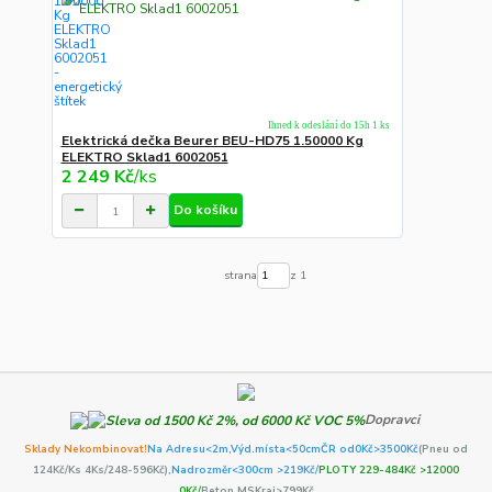
Ihned k odeslání do 15h 1 ks
Elektrická dečka Beurer BEU-HD75 1.50000 Kg
ELEKTRO Sklad1 6002051
2 249 Kč
/
ks
Do košíku
strana
z 1
Dopravci
Sklady Nekombinovat!
Na Adresu<2m,
Výd.místa<50cm
ČR od0Kč
>3500Kč
(Pneu od
124Kč/Ks 4Ks/248-596Kč)
,Nadrozměr<300cm >219Kč/
PLOTY 229-484Kč >12000
0Kč/
Beton MSKraj>799Kč