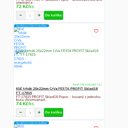
otevírání e...
72 Kč
/
ks
Do košíku
Na Adresu,Výd.místo,Boxu
Ihned-24h k odeslání 1 ks
Klíč trhák 20x22mm CrVa FESTA PROFIT Sklad16
FT-17615
FT-17615 PROFIT Sklad16 Popis: - kovaný z jednoho
kusu chromvanad...
74 Kč
/
ks
Do košíku
Na Adresu,Výd.místo,Boxu