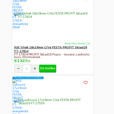
Ihned-24h k odeslání 5 ks
Klíč trhák 18x19mm CrVa FESTA PROFIT Sklad16
FT-17614
FT-17614 PROFIT Sklad16 Popis: - kovaný z jednoho
kusu chromvanad...
61 Kč
/
ks
Do košíku
Na Adresu,Výd.místo,Boxu