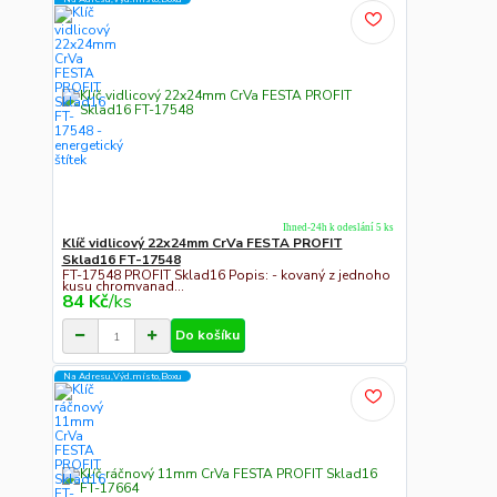
Ihned-24h k odeslání 5 ks
Klíč vidlicový 22x24mm CrVa FESTA PROFIT
Sklad16 FT-17548
FT-17548 PROFIT Sklad16 Popis: - kovaný z jednoho
kusu chromvanad...
84 Kč
/
ks
Do košíku
Na Adresu,Výd.místo,Boxu