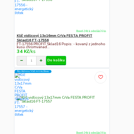
Ihned-24h k odeslání 6 ks
Klíč vidlicový 13x16mm CrVa FESTA PROFIT
Sklad16 FT-17556
FT-17556 PROFIT Sklad16 Popis: - kovaný z jednoho
kusu chromvanad...
34 Kč
/
ks
Do košíku
Na Adresu,Výd.místo,Boxu
Ihned-24h k odeslání 8 ks