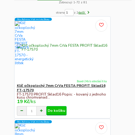
Zobrazuji 1-72 z 81
strana
z 2
další
Na Adresu,Výd.místo,Boxu
Ihned-24h k odeslání 6 ks
Klíč očkoplochý 7mm CrVa FESTA PROFIT Sklad16
FT-17570
FT-17570 PROFIT Sklad16 Popis: - kovaný z jednoho
kusu chromvanad...
19 Kč
/
ks
Do košíku
Na Adresu,Výd.místo,Boxu