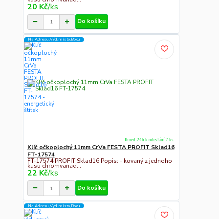
20 Kč
/
ks
Do košíku
Na Adresu,Výd.místo,Boxu
Ihned-24h k odeslání 7 ks
Klíč očkoplochý 11mm CrVa FESTA PROFIT Sklad16
FT-17574
FT-17574 PROFIT Sklad16 Popis: - kovaný z jednoho
kusu chromvanad...
22 Kč
/
ks
Do košíku
Na Adresu,Výd.místo,Boxu