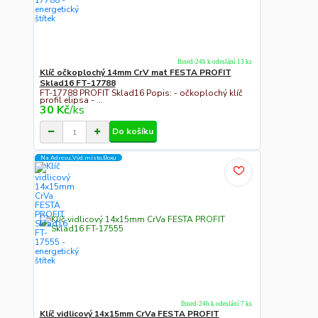
Ihned-24h k odeslání 13 ks
Klíč očkoplochý 14mm CrV mat FESTA PROFIT
Sklad16 FT-17788
FT-17788 PROFIT Sklad16 Popis: - očkoplochý klíč
profil elipsa - ...
30 Kč
/
ks
Do košíku
Na Adresu,Výd.místo,Boxu
Ihned-24h k odeslání 7 ks
Klíč vidlicový 14x15mm CrVa FESTA PROFIT