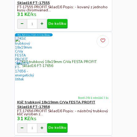
Sklad16 FT-17555
FT-17555 PROFIT Sklad16 Popis: - kovaný z jednoho
kusu chromvanad...
31 Kč
/
ks
Do košíku
Na Adresu,Výd.místo,Boxu
Ihned-24h k odeslání 1 ks
Klíč trubkový 18x19mm CrVa FESTA PROFIT
Sklad16 FT-17656
FT-17656 PROFIT Sklad16 Popis: - nástrčný trubkový
klíč vyroben z...
31 Kč
/
ks
Do košíku