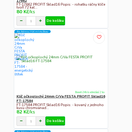
17662
FT-17662 PROFIT Sklad16 Popis: - rohatku ráčny klíče
tvoří 72 kal...
80 Kč
/
ks
Do košíku
Na Adresu,Výd.místo,Boxu
Ihned-24h k odeslání 2 ks
Klíč očkoplochý 24mm CrVa FESTA PROFIT Sklad16
FT-17584
FT-17584 PROFIT Sklad16 Popis: - kovaný z jednoho
kusu chromvanad...
82 Kč
/
ks
Do košíku
Na Adresu,Výd.místo,Boxu