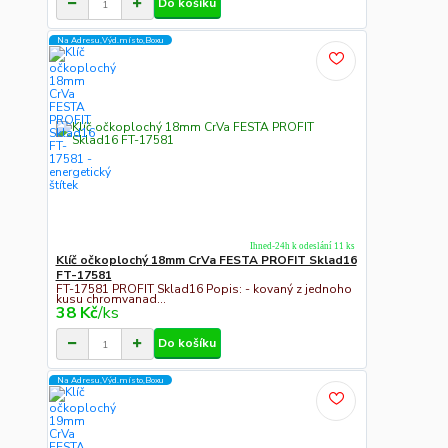
Do košíku
Na Adresu,Výd.místo,Boxu
Ihned-24h k odeslání 11 ks
Klíč očkoplochý 18mm CrVa FESTA PROFIT Sklad16
FT-17581
FT-17581 PROFIT Sklad16 Popis: - kovaný z jednoho
kusu chromvanad...
38 Kč
/
ks
Do košíku
Na Adresu,Výd.místo,Boxu