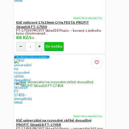
Ihned-24h k odeslání 2 ks
Klíč vidlicový 17x19mm CrVa FESTA PROFIT
Sklad16 FT-17559
FT-17559 PROFIT Sklad16 Popis: - kovaný z jednoho
kusu chromvanad...
66 Kč
/
ks
Do košíku
Na Adresu,Výd.místo,Boxu
Ihned-24h k odeslání 3 ks
Klíč univerzální na rozvodné skříně dvoudílný
PROFIT Sklad16 FT-17458
FT-17458 PROFIT Sklad16 Popis: - univerzální klíč pro