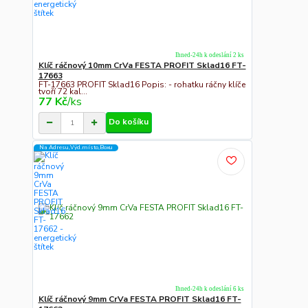
Ihned-24h k odeslání 2 ks
Klíč ráčnový 10mm CrVa FESTA PROFIT Sklad16 FT-
17663
FT-17663 PROFIT Sklad16 Popis: - rohatku ráčny klíče
tvoří 72 kal...
77 Kč
/
ks
Do košíku
Na Adresu,Výd.místo,Boxu
Ihned-24h k odeslání 6 ks
Klíč ráčnový 9mm CrVa FESTA PROFIT Sklad16 FT-