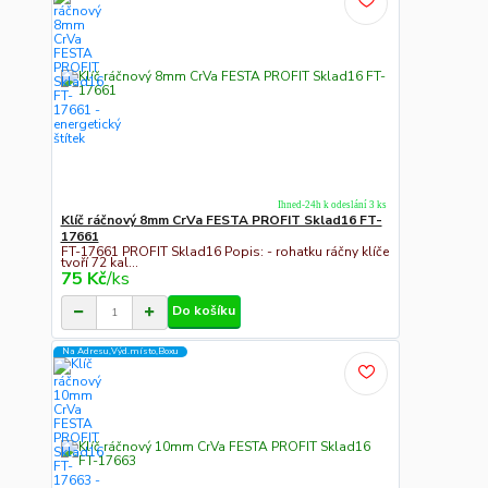
Ihned-24h k odeslání 3 ks
Klíč ráčnový 8mm CrVa FESTA PROFIT Sklad16 FT-
17661
FT-17661 PROFIT Sklad16 Popis: - rohatku ráčny klíče
tvoří 72 kal...
75 Kč
/
ks
Do košíku
Na Adresu,Výd.místo,Boxu