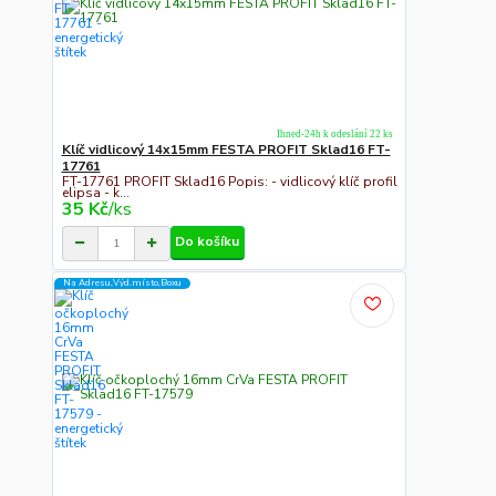
Ihned-24h k odeslání 22 ks
Klíč vidlicový 14x15mm FESTA PROFIT Sklad16 FT-
17761
FT-17761 PROFIT Sklad16 Popis: - vidlicový klíč profil
elipsa - k...
35 Kč
/
ks
Do košíku
Na Adresu,Výd.místo,Boxu