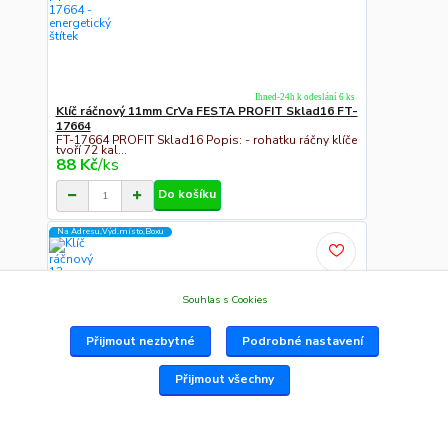
Ihned-24h k odeslání 6 ks
Klíč ráčnový 11mm CrVa FESTA PROFIT Sklad16 FT-
17664
FT-17664 PROFIT Sklad16 Popis: - rohatku ráčny klíče
tvoří 72 kal...
88 Kč
/
ks
Do košíku
Na Adresu,Výd.místo,Boxu
Souhlas s Cookies
Přijmout nezbytné
Podrobné nastavení
Přijmout všechny
Ihned-24h k odeslání 3 ks