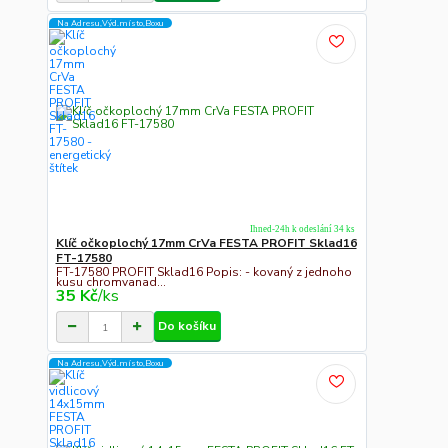
Na Adresu,Výd.místo,Boxu
Ihned-24h k odeslání 34 ks
Klíč očkoplochý 17mm CrVa FESTA PROFIT Sklad16
FT-17580
FT-17580 PROFIT Sklad16 Popis: - kovaný z jednoho
kusu chromvanad...
35 Kč
/
ks
Do košíku
Na Adresu,Výd.místo,Boxu