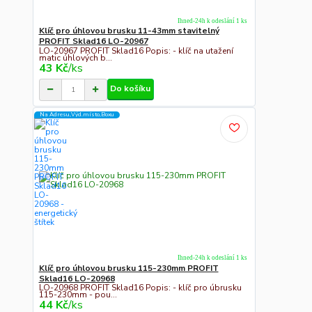
Ihned-24h k odeslání 1 ks
Klíč pro úhlovou brusku 11-43mm stavitelný
PROFIT Sklad16 LO-20967
LO-20967 PROFIT Sklad16 Popis: - klíč na utažení
matic úhlových b...
43 Kč
/
ks
Do košíku
Na Adresu,Výd.místo,Boxu
Ihned-24h k odeslání 1 ks
Klíč pro úhlovou brusku 115-230mm PROFIT
Sklad16 LO-20968
LO-20968 PROFIT Sklad16 Popis: - klíč pro úbrusku
115-230mm - pou...
44 Kč
/
ks