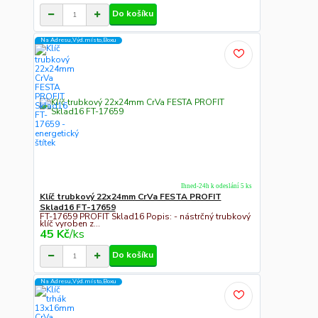
Do košíku
Na Adresu,Výd.místo,Boxu
Ihned-24h k odeslání 5 ks
Klíč trubkový 22x24mm CrVa FESTA PROFIT
Sklad16 FT-17659
FT-17659 PROFIT Sklad16 Popis: - nástrčný trubkový
klíč vyroben z...
45 Kč
/
ks
Do košíku
Na Adresu,Výd.místo,Boxu