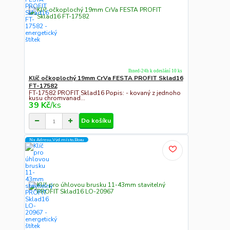
Ihned-24h k odeslání 10 ks
Klíč očkoplochý 19mm CrVa FESTA PROFIT Sklad16
FT-17582
FT-17582 PROFIT Sklad16 Popis: - kovaný z jednoho
kusu chromvanad...
39 Kč
/
ks
Do košíku
Na Adresu,Výd.místo,Boxu