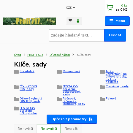
0
ks
CZK
za
0 Kč
Menu
Hledat
Úvod
PROFIT S16
Dílenské nářadí
Klíče, sady
Klíče, sady
Stavitelné
Momentové
Jiné -
univerzální, na
úhlové brusky,
na kola,
nástrčné
"Černé" DIN
FESTA CrV
Trubkové, sady
895, sady
otevřené,
očkoploché,
sady
Očkové vyhnuté
Ráčnové,
Pákové
DIN 838, sady
ráčnové -
kloubové, sady
FESTA CrV
otevřené,
očkoploché
Upřesnit parametry
Nejnovější
Nejlevnější
Nejdražší