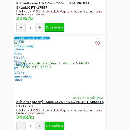
Klíč vidlicový 13x17mm CrVa FESTA PROFIT
Sklad16 FT-17557
FT-17557 PROFIT Sklad16 Popis: - kovaný z jednoho
kusu chromvanad...
34 Kč
/
ks
Do košíku
Na Adresu,Výd.místo,Boxu
Ihned-24h k odeslání 10 ks
Klíč očkoplochý 15mm CrVa FESTA PROFIT Sklad16
FT-17578
FT-17578 PROFIT Sklad16 Popis: - kovaný z jednoho
kusu chromvanad...
34 Kč
/
ks
Do košíku