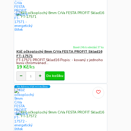
Ihned-24h k odeslání 37 ks
Klíč očkoplochý 8mm CrVa FESTA PROFIT Sklad16
FT-17571
FT-17571 PROFIT Sklad16 Popis: - kovaný z jednoho
kusu chromvanad...
19 Kč
/
ks
Do košíku
Na Adresu,Výd.místo,Boxu