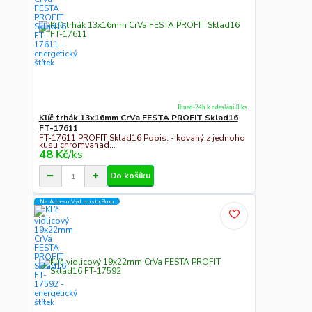
Ihned-24h k odeslání 8 ks
Klíč trhák 13x16mm CrVa FESTA PROFIT Sklad16
FT-17611
FT-17611 PROFIT Sklad16 Popis: - kovaný z jednoho
kusu chromvanad...
48 Kč
/
ks
Do košíku
Na Adresu,Výd.místo,Boxu