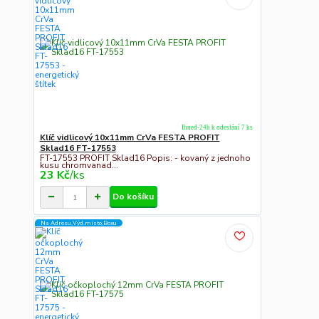
Ihned-24h k odeslání 7 ks
Klíč vidlicový 10x11mm CrVa FESTA PROFIT
Sklad16 FT-17553
FT-17553 PROFIT Sklad16 Popis: - kovaný z jednoho
kusu chromvanad...
23 Kč
/
ks
Do košíku
Na Adresu,Výd.místo,Boxu