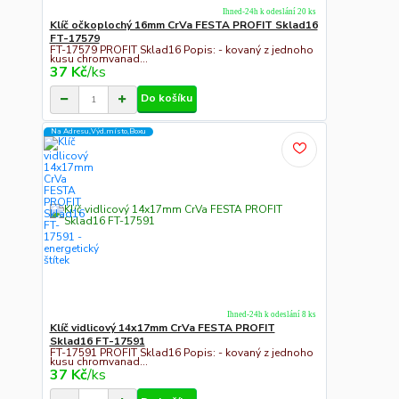
Ihned-24h k odeslání 20 ks
Klíč očkoplochý 16mm CrVa FESTA PROFIT Sklad16
FT-17579
FT-17579 PROFIT Sklad16 Popis: - kovaný z jednoho
kusu chromvanad...
37 Kč
/
ks
Do košíku
Na Adresu,Výd.místo,Boxu
Ihned-24h k odeslání 8 ks
Klíč vidlicový 14x17mm CrVa FESTA PROFIT
Sklad16 FT-17591
FT-17591 PROFIT Sklad16 Popis: - kovaný z jednoho
kusu chromvanad...
37 Kč
/
ks