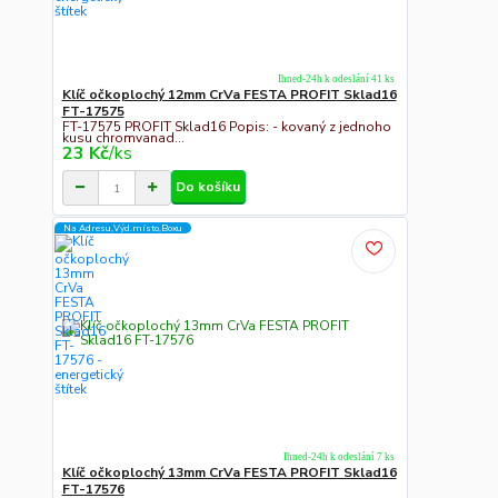
Ihned-24h k odeslání 41 ks
Klíč očkoplochý 12mm CrVa FESTA PROFIT Sklad16
FT-17575
FT-17575 PROFIT Sklad16 Popis: - kovaný z jednoho
kusu chromvanad...
23 Kč
/
ks
Do košíku
Na Adresu,Výd.místo,Boxu
Ihned-24h k odeslání 7 ks
Klíč očkoplochý 13mm CrVa FESTA PROFIT Sklad16
FT-17576