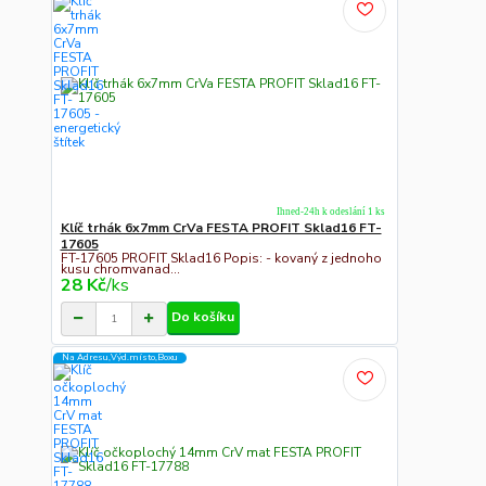
Ihned-24h k odeslání 1 ks
Klíč trhák 6x7mm CrVa FESTA PROFIT Sklad16 FT-
17605
FT-17605 PROFIT Sklad16 Popis: - kovaný z jednoho
kusu chromvanad...
28 Kč
/
ks
Do košíku
Na Adresu,Výd.místo,Boxu