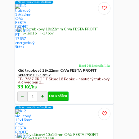
Na Adresu,Výd.místo,Boxu
Ihned-24h k odeslání 1 ks
Klíč trubkový 19x22mm CrVa FESTA PROFIT
Sklad16 FT-17657
FT-17657 PROFIT Sklad16 Popis: - nástrčný trubkový
klíč vyroben z...
33 Kč
/
ks
Do košíku
Na Adresu,Výd.místo,Boxu