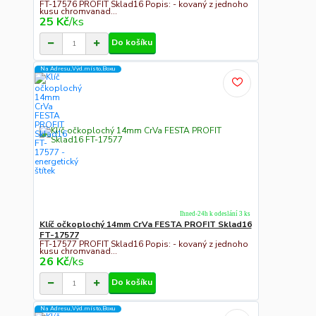
FT-17576 PROFIT Sklad16 Popis: - kovaný z jednoho
kusu chromvanad...
25 Kč
/
ks
Do košíku
Na Adresu,Výd.místo,Boxu
Ihned-24h k odeslání 3 ks
Klíč očkoplochý 14mm CrVa FESTA PROFIT Sklad16
FT-17577
FT-17577 PROFIT Sklad16 Popis: - kovaný z jednoho
kusu chromvanad...
26 Kč
/
ks
Do košíku
Na Adresu,Výd.místo,Boxu