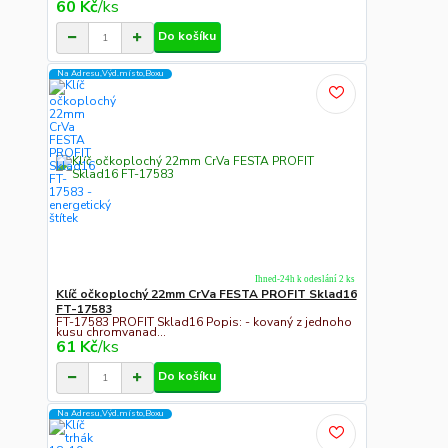
60 Kč
/
ks
Do košíku
Na Adresu,Výd.místo,Boxu
Ihned-24h k odeslání 2 ks
Klíč očkoplochý 22mm CrVa FESTA PROFIT Sklad16
FT-17583
FT-17583 PROFIT Sklad16 Popis: - kovaný z jednoho
kusu chromvanad...
61 Kč
/
ks
Do košíku
Na Adresu,Výd.místo,Boxu