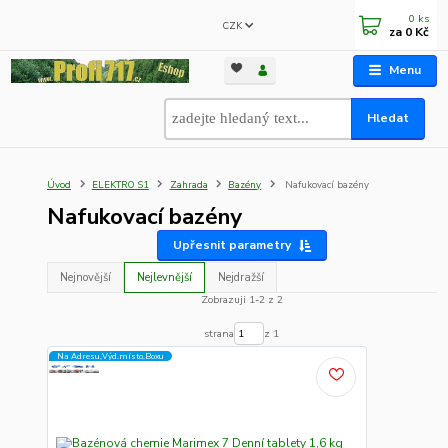
0
ks
CZK
za
0 Kč
Menu
Hledat
Úvod
ELEKTRO S1
Zahrada
Bazény
Nafukovací bazény
Nafukovací bazény
Upřesnit parametry
Nejnovější
Nejlevnější
Nejdražší
Zobrazuji 1-2 z 2
strana
z 1
Na Adresu,Výd.místo,Boxu