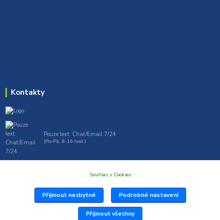
Kontakty
Pouze text: Chat/Email 7/24
(Po-Pá, 8-16 hod.)
gt7profi717@gmail.com , tprofi@seznam.cz
Souhlas s Cookies
Přijmout nezbytné
Podrobné nastavení
Přijmout všechny