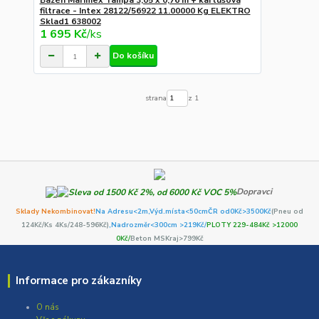
Bazén Marimex Tampa 3,05 x 0,76 m + kartušová
filtrace - Intex 28122/56922 11.00000 Kg ELEKTRO
Sklad1 638002
1 695 Kč
/
ks
Do košíku
strana
z 1
Dopravci
Sklady Nekombinovat!
Na Adresu<2m,
Výd.místa<50cm
ČR od0Kč
>3500Kč
(Pneu od
124Kč/Ks 4Ks/248-596Kč)
,Nadrozměr<300cm >219Kč/
PLOTY 229-484Kč >12000
0Kč/
Beton MSKraj>799Kč
Informace pro zákazníky
O nás