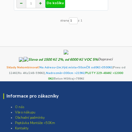
Do košíku
strana
z 1
Dopravci
Sklady Nekombinovat!
Na Adresu<2m,
Výd.místa<50cm
ČR od0Kč
>3500Kč
(Pneu od
124Kč/Ks 4Ks/248-596Kč)
,Nadrozměr<300cm >219Kč/
PLOTY 229-484Kč >12000
0Kč/
Beton MSKraj>799Kč
Informace pro zákazníky
O nás
Vše o nákupu
Obchodní podmínky
Poptávka Montáže <50Km
Kontakty