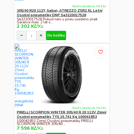
Ihned k odeslání do 15h 8 Ks
305/40 R20 112Y, Sailun, ATREZZO ZSR2 XL Letní
Osobní pneumatiky DNP Sa3220017528
Sa3220017528 Pokud neni u pneu uvedeno jinak
Garance max. 2 let s...
2 302 Kč
/
Ks
Do košíku
Ihned k odeslání do 15h 6 Ks
PIRELLI SCORPION WINTER 305/40 R 20 112V Zimní
Osobní pneumatiky TYS 15.741 Kg 100041853
100041853 Zimní Osobní pneumatiky PIRELLI
SCORPION WINTER 305/40 ...
7 596 Kč
/
Ks