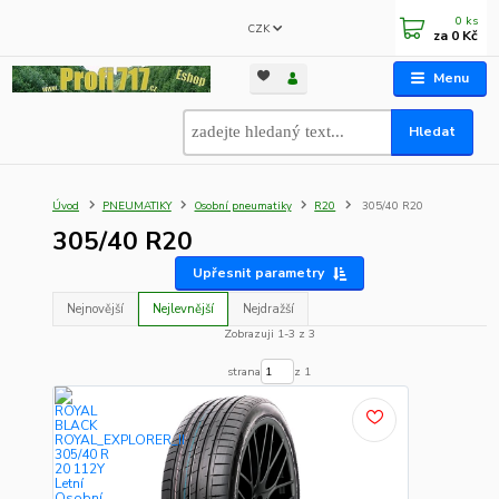
0
ks
CZK
za
0 Kč
Menu
Hledat
Úvod
PNEUMATIKY
Osobní pneumatiky
R20
305/40 R20
305/40 R20
Upřesnit parametry
Nejnovější
Nejlevnější
Nejdražší
Zobrazuji 1-3 z 3
strana
z 1