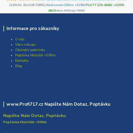
124Kč/Ks 4Ks/248-596Kč)
,Nadrozměr<300cm >219Kč/
PLOTY 229-484Kč >12000
0Kč/
Beton MSKraj>799Kč
Informace pro zákazníky
O nás
Vše o nákupu
Obchodní podmínky
Poptávka Montáže <50Km
Kontakty
Blog
www.Profi717.cz Napište Nám Dotaz, Poptávku
Napište Nám Dotaz, Poptávku
Poptávka Montáže <50Km