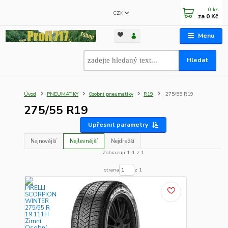
0
ks
CZK
za
0 Kč
Menu
Hledat
Úvod
PNEUMATIKY
Osobní pneumatiky
R19
275/55 R19
275/55 R19
Upřesnit parametry
Nejnovější
Nejlevnější
Nejdražší
Zobrazuji 1-1 z 1
strana
z 1