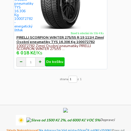
Ihned k odeslání do 15h 4 Ks
PIRELLI SCORPION WINTER 275/55 R 19 111H Zimní
Osobní pneumatiky TYS 16.306 Kg 100072782
100072782 Zimní Osobní pneumatiky PIRELLI
SCORPION WINTER 275/55 ...
6 018 Kč
/
Ks
Do košíku
strana
z 1
Dopravci
Sklady Nekombinovat!
Na Adresu<2m,
Výd.místa<50cm
ČR od0Kč
>3500Kč
(Pneu od