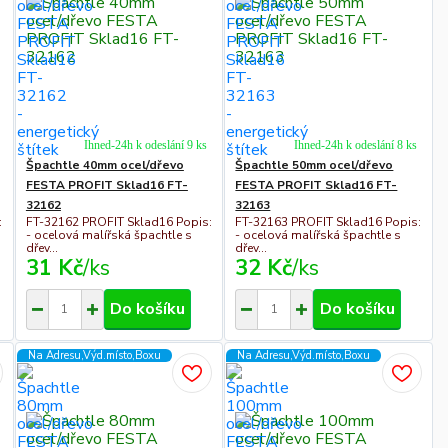
Ihned-24h k odeslání 9 ks
Ihned-24h k odeslání 8 ks
Špachtle 40mm ocel/dřevo
Špachtle 50mm ocel/dřevo
FESTA PROFIT Sklad16 FT-
FESTA PROFIT Sklad16 FT-
32162
32163
:
FT-32162 PROFIT Sklad16 Popis:
FT-32163 PROFIT Sklad16 Popis:
- ocelová malířská špachtle s
- ocelová malířská špachtle s
dřev...
dřev...
31 Kč
/
ks
32 Kč
/
ks
Do košíku
Do košíku
Na Adresu,Výd.místo,Boxu
Na Adresu,Výd.místo,Boxu