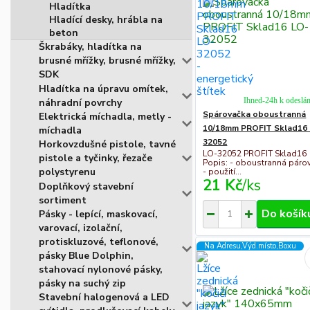
Hladítka
Hladící desky, hrábla na
beton
Škrabáky, hladítka na
brusné mřížky, brusné mřížky,
SDK
Hladítka na úpravu omítek,
Ihned-24h k odeslán
náhradní povrchy
Spárovačka oboustranná
Elektrická míchadla, metly -
10/18mm PROFIT Sklad16
míchadla
32052
Horkovzdušné pistole, tavné
LO-32052 PROFIT Sklad16
pistole a tyčinky, řezače
Popis: - oboustranná páro
polystyrenu
- použití...
21 Kč
/
ks
Doplňkový stavební
sortiment
Do košík
Pásky - lepící, maskovací,
varovací, izolační,
protiskluzové, teflonové,
Na Adresu,Výd.místo,Boxu
pásky Blue Dolphin,
stahovací nylonové pásky,
pásky na suchý zip
Stavební halogenová a LED