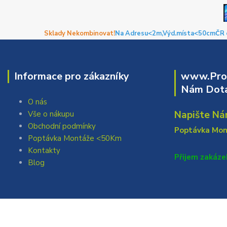
Sklady Nekombinovat!
Na Adresu<2m,
Výd.místa<50cm
ČR 
Informace pro zákazníky
www.Prof
Nám Dota
O nás
Napište Ná
Vše o nákupu
Obchodní podmínky
Poptávka Mo
Poptávka Montáže <50Km
Kontakty
Přijem zakáze
Blog