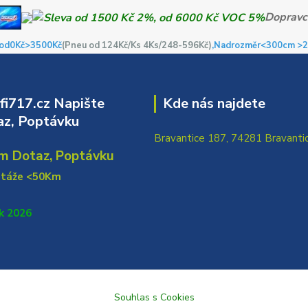
Dopravc
od0Kč
>3500Kč
(Pneu od 124Kč/Ks 4Ks/248-596Kč)
,Nadrozměr<300cm >2
i717.cz Napište
Kde nás najdete
z, Poptávku
Bravantice 187, 74281 Bravanti
m Dotaz, Poptávku
ntáže <50Km
k 2026
Souhlas s Cookies