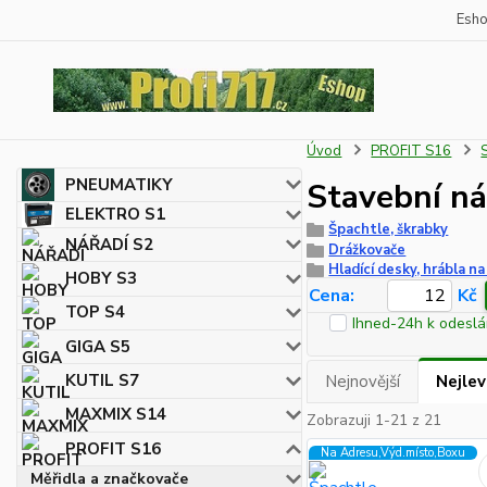
Esh
Úvod
PROFIT S16
PNEUMATIKY
Stavební ná
ELEKTRO S1
Špachtle, škrabky
NÁŘADÍ S2
Drážkovače
Hladící desky, hrábla n
HOBY S3
Cena:
Kč
TOP S4
Ihned-24h k odeslá
GIGA S5
KUTIL S7
Nejnovější
Nejlev
MAXMIX S14
Zobrazuji 1-21 z 21
PROFIT S16
Na Adresu,Výd.místo,Boxu
Měřidla a značkovače