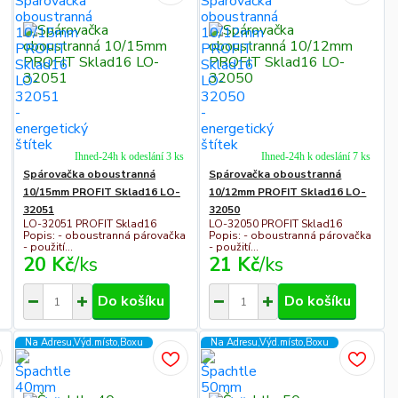
Ihned-24h k odeslání 3 ks
Ihned-24h k odeslání 7 ks
Spárovačka oboustranná
Spárovačka oboustranná
10/15mm PROFIT Sklad16 LO-
10/12mm PROFIT Sklad16 LO-
32051
32050
LO-32051 PROFIT Sklad16
LO-32050 PROFIT Sklad16
Popis: - oboustranná párovačka
Popis: - oboustranná párovačka
- použití...
- použití...
20 Kč
/
ks
21 Kč
/
ks
Do košíku
Do košíku
Na Adresu,Výd.místo,Boxu
Na Adresu,Výd.místo,Boxu