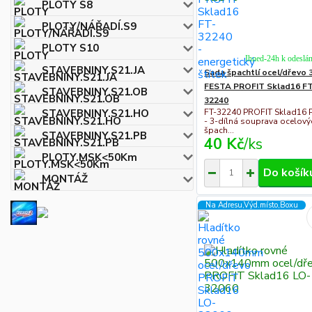
PLOTY S8
PLOTY/NÁŘADÍ.S9
PLOTY S10
Ihned-24h k odeslán
STAVEBNINY.S21.JA
Sada špachtlí ocel/dřevo 
FESTA PROFIT Sklad16 F
STAVEBNINY.S21.OB
32240
FT-32240 PROFIT Sklad16 
STAVEBNINY.S21.HO
- 3-dílná souprava ocelový
špach...
STAVEBNINY.S21.PB
40 Kč
/
ks
PLOTY.MSK<50Km
Do košík
MONTÁŽ
Na Adresu,Výd.místo,Boxu