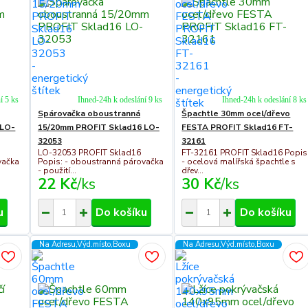
í 5 ks
Ihned-24h k odeslání 9 ks
Ihned-24h k odeslání 8 ks
Spárovačka oboustranná
Špachtle 30mm ocel/dřevo
 LO-
15/20mm PROFIT Sklad16 LO-
FESTA PROFIT Sklad16 FT-
32053
32161
LO-32053 PROFIT Sklad16
FT-32161 PROFIT Sklad16 Popis
vačka
Popis: - oboustranná párovačka
- ocelová malířská špachtle s
- použití...
dřev...
22 Kč
/
ks
30 Kč
/
ks
u
Do košíku
Do košíku
Na Adresu,Výd.místo,Boxu
Na Adresu,Výd.místo,Boxu