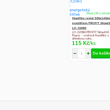
Ihned-24h k odeslán
Hladítko rovné 500x140m
ocel/dřevo PROFIT Sklad
LO-32060
LO-32060 PROFIT Sklad16
Popis: - ocelové hladítko s
dřevěnou ruko...
115 Kč
/
ks
Do košík