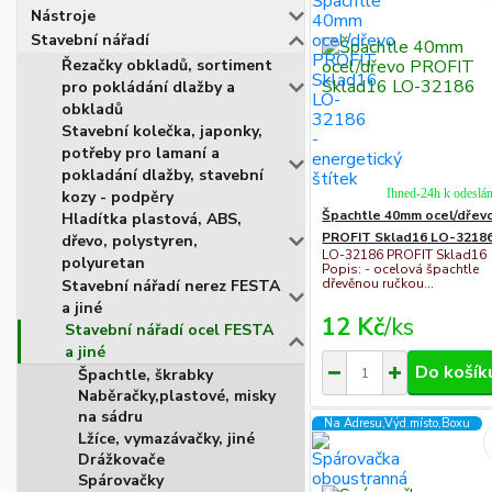
Nástroje
Stavební nářadí
Řezačky obkladů, sortiment
pro pokládání dlažby a
obkladů
Stavební kolečka, japonky,
potřeby pro lamaní a
pokladání dlažby, stavební
Ihned-24h k odeslán
kozy - podpěry
Špachtle 40mm ocel/dřev
Hladítka plastová, ABS,
PROFIT Sklad16 LO-3218
dřevo, polystyren,
LO-32186 PROFIT Sklad16
polyuretan
Popis: - ocelová špachtle
dřevěnou ručkou...
Stavební nářadí nerez FESTA
a jiné
12 Kč
/
ks
Stavební nářadí ocel FESTA
a jiné
Do košík
Špachtle, škrabky
Naběračky,plastové, misky
na sádru
Na Adresu,Výd.místo,Boxu
Lžíce, vymazávačky, jiné
Drážkovače
Spárovačky