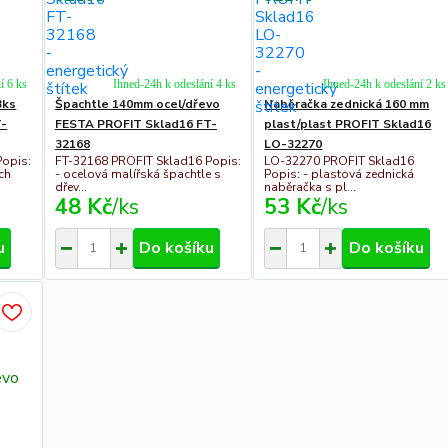
í 6 ks
Ihned-24h k odeslání 4 ks
Ihned-24h k odeslání 2 ks
3ks
Špachtle 140mm ocel/dřevo
Naběračka zednická 160 mm
T-
FESTA PROFIT Sklad16 FT-
plast/plast PROFIT Sklad16
32168
LO-32270
Popis:
FT-32168 PROFIT Sklad16 Popis:
LO-32270 PROFIT Sklad16
ch
- ocelová malířská špachtle s
Popis: - plastová zednická
dřev...
naběračka s pl...
48 Kč
/
ks
53 Kč
/
ks
u
Do košíku
Do košíku