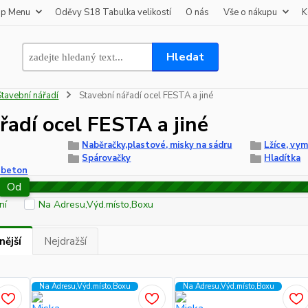
op Menu
Oděvy S18 Tabulka velikostí
O nás
Vše o nákupu
K
Hledat
Stavební nářadí
Stavební nářadí ocel FESTA a jiné
řadí ocel FESTA a jiné
Naběračky,plastové, misky na sádru
Lžíce, vym
Spárovačky
Hladítka
a beton
Od
ní
Na Adresu,Výd.místo,Boxu
nější
Nejdražší
Na Adresu,Výd.místo,Boxu
Na Adresu,Výd.místo,Boxu