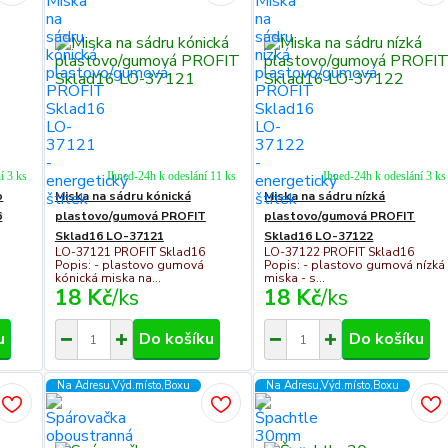
í 3 ks
Ihned-24h k odeslání 11 ks
Ihned-24h k odeslání 3 ks
o
Miska na sádru kónická
Miska na sádru nízká
6
plastovo/gumová PROFIT
plastovo/gumová PROFIT
Sklad16 LO-37121
Sklad16 LO-37122
LO-37121 PROFIT Sklad16
LO-37122 PROFIT Sklad16
Popis: - plastovo gumová
Popis: - plastovo gumová nízká
kónická miska na...
miska - s...
18 Kč
/
ks
18 Kč
/
ks
u
Do košíku
Do košíku
Na Adresu,Výd.místo,Boxu
Na Adresu,Výd.místo,Boxu