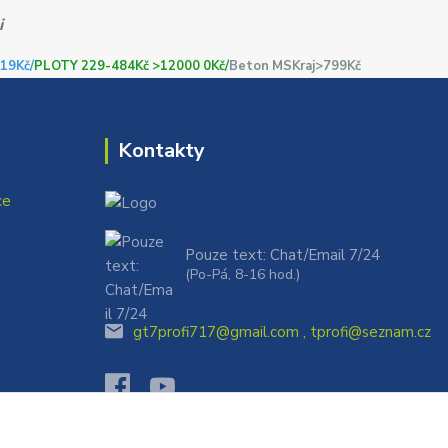
i
19Kč/
PLOTY 229-484Kč >12000 0Kč/
Beton MSKraj>799Kč
Kontakty
ce
Pouze text: Chat/Email 7/24
(Po-Pá, 8-16 hod.)
gt7profi717@gmail.com , tprofi@seznam.cz