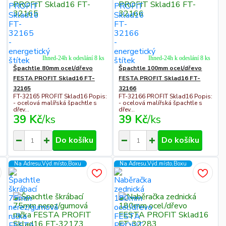
Ihned-24h k odeslání 8 ks
Ihned-24h k odeslání 8 ks
Špachtle 80mm ocel/dřevo
Špachtle 100mm ocel/dřevo
FESTA PROFIT Sklad16 FT-
FESTA PROFIT Sklad16 FT-
32165
32166
FT-32165 PROFIT Sklad16 Popis:
FT-32166 PROFIT Sklad16 Popis:
- ocelová malířská špachtle s
- ocelová malířská špachtle s
dřev...
dřev...
39 Kč
/
ks
39 Kč
/
ks
Do košíku
Do košíku
Na Adresu,Výd.místo,Boxu
Na Adresu,Výd.místo,Boxu