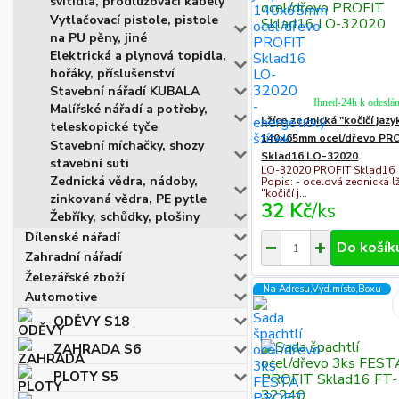
svítidla, prodlužovací kabely
Vytlačovací pistole, pistole
na PU pěny, jiné
Elektrická a plynová topidla,
hořáky, příslušenství
Stavební nářadí KUBALA
Ihned-24h k odeslán
Malířské nářadí a potřeby,
Lžíce zednická "kočičí jazy
teleskopické tyče
140x65mm ocel/dřevo PR
Stavební míchačky, shozy
Sklad16 LO-32020
stavební suti
LO-32020 PROFIT Sklad16
Zednická vědra, nádoby,
Popis: - ocelová zednická l
"kočičí j...
zinkovaná vědra, PE pytle
32 Kč
/
ks
Žebříky, schůdky, plošiny
Dílenské nářadí
Do košík
Zahradní nářadí
Železářské zboží
Na Adresu,Výd.místo,Boxu
Automotive
ODĚVY S18
ZAHRADA S6
PLOTY S5