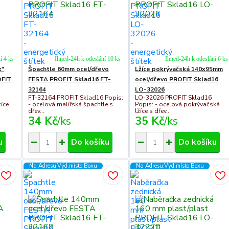
í 4 ks
Ihned-24h k odeslání 10 ks
Ihned-24h k odeslání 6 ks
k"
Špachtle 60mm ocel/dřevo
Lžíce pokrývačská 140x95mm
OFIT
FESTA PROFIT Sklad16 FT-
ocel/dřevo PROFIT Sklad16
32164
LO-32026
FT-32164 PROFIT Sklad16 Popis:
LO-32026 PROFIT Sklad16
žíce
- ocelová malířská špachtle s
Popis: - ocelová pokrývačská
dřev...
lžíce s dřev...
34 Kč
/
ks
35 Kč
/
ks
u
Do košíku
Do košíku
Na Adresu,Výd.místo,Boxu
Na Adresu,Výd.místo,Boxu