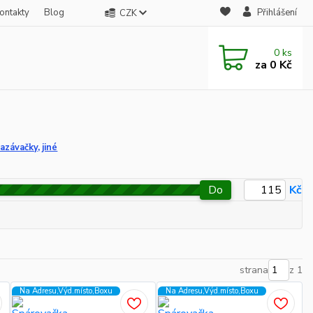
ontakty
Blog
Přihlášení
CZK
0
ks
za
0 Kč
azávačky, jiné
Do
Kč
strana
z 1
Na Adresu,Výd.místo,Boxu
Na Adresu,Výd.místo,Boxu