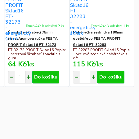
Ihned-24h k odeslání 2 ks
Ihned-24h k odeslání 1 ks
Špachtle škrábací 75mm
Naběračka zednická 180mm
nerez/gumová ručka FESTA
ocel/dřevo FESTA PROFIT
PROFIT Sklad16 FT-32173
Sklad16 FT-32283
FT-32173 PROFIT Sklad16 Popis:
FT-32283 PROFIT Sklad16 Popis:
- nerezová škrabací špachtle s
- ocelová zednická naběračka s
gum...
dře...
64 Kč
/
ks
115 Kč
/
ks
Do košíku
Do košíku