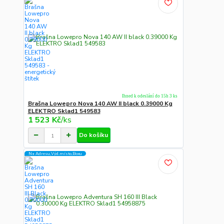
Ihned k odeslání do 15h 3 ks
Brašna Lowepro Nova 140 AW II black 0.39000 Kg
ELEKTRO Sklad1 549583
1 523 Kč
/
ks
Do košíku
Na Adresu,Výd.místo,Boxu