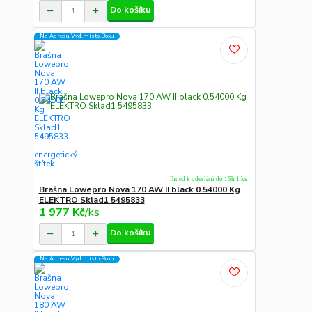
Do košíku
Na Adresu,Výd.místo,Boxu
Ihned k odeslání do 15h 1 ks
Brašna Lowepro Nova 170 AW II black 0.54000 Kg
ELEKTRO Sklad1 5495833
1 977 Kč
/
ks
Do košíku
Na Adresu,Výd.místo,Boxu