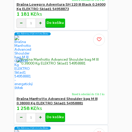
Ihned k odeslání do 15h 1 ks
Brašna Lowepro Adventura SH 120 III Black 0.24000
Kg ELEKTRO Sklad1 54958873
1 181 Kč
/
ks
Do košíku
Na Adresu,Výd.místo,Boxu
Ihned k odeslání do 15h 1 ks
Brašna Manfrotto Advanced Shoulder bag M III
0.38000 Kg ELEKTRO Sklad1 54958881
1 258 Kč
/
ks
Do košíku
Na Adresu,Výd.místo,Boxu