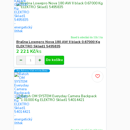
Ihned k odeslání do 15h 1 ks
Brašna Lowepro Nova 180 AW II black 0.67000 Kg
ELEKTRO Sklad1 5495835
2 221 Kč
/
ks
Do košíku
Na Adresu,Výd.místo,Boxu