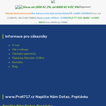
Dopravci
Sklady Nekombinovat!
Na Adresu<2m,
Výd.místa<50cm
ČR od0Kč
>3500Kč
(Pneu od
124Kč/Ks 4Ks/248-596Kč)
,Nadrozměr<300cm >219Kč/
PLOTY 229-484Kč >12000
0Kč/
Beton MSKraj>799Kč
Informace pro zákazníky
O nás
Vše o nákupu
Obchodní podmínky
Poptávka Montáže <50Km
Kontakty
Blog
www.Profi717.cz Napište Nám Dotaz, Poptávku
Napište Nám Dotaz, Poptávku