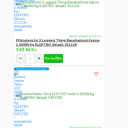
Ihned k odeslání do 15h 8 ks
Příslušenství 3 Legged Thing Baseballová čepice
1.45000 Kg ELEKTRO Sklad1 311116
343 Kč
/
ks
Do košíku
Na Adresu,Výd.místo,Boxu
Ihned k odeslání do 15h 2 ks