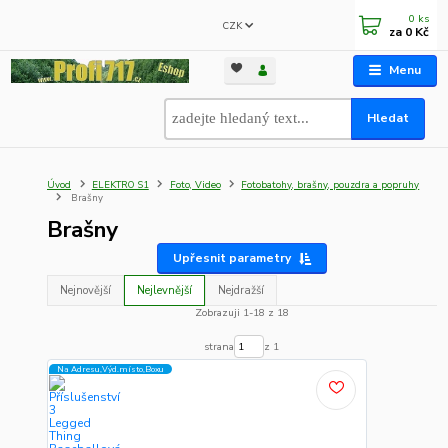
0
ks
CZK
za
0 Kč
Menu
Hledat
Úvod
ELEKTRO S1
Foto, Video
Fotobatohy, brašny, pouzdra a popruhy
Brašny
Brašny
Upřesnit parametry
Nejnovější
Nejlevnější
Nejdražší
Zobrazuji 1-18 z 18
strana
z 1
Na Adresu,Výd.místo,Boxu