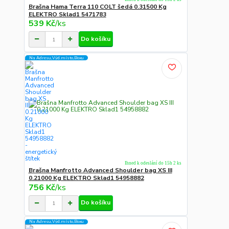
Brašna Hama Terra 110 COLT šedá 0.31500 Kg
ELEKTRO Sklad1 5471783
539 Kč
/
ks
Do košíku
Na Adresu,Výd.místo,Boxu
Ihned k odeslání do 15h 2 ks
Brašna Manfrotto Advanced Shoulder bag XS III
0.21000 Kg ELEKTRO Sklad1 54958882
756 Kč
/
ks
Do košíku
Na Adresu,Výd.místo,Boxu