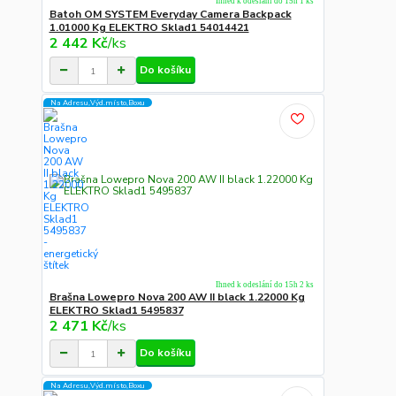
Ihned k odeslání do 15h 1 ks
Batoh OM SYSTEM Everyday Camera Backpack
1.01000 Kg ELEKTRO Sklad1 54014421
2 442 Kč
/
ks
Do košíku
Na Adresu,Výd.místo,Boxu
Ihned k odeslání do 15h 2 ks
Brašna Lowepro Nova 200 AW II black 1.22000 Kg
ELEKTRO Sklad1 5495837
2 471 Kč
/
ks
Do košíku
Na Adresu,Výd.místo,Boxu