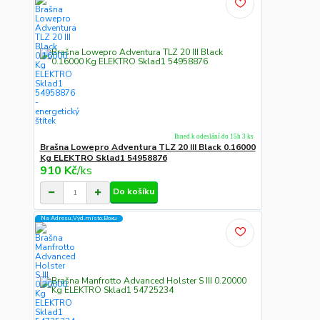
Ihned k odeslání do 15h 3 ks
Brašna Lowepro Adventura TLZ 20 III Black 0.16000
Kg ELEKTRO Sklad1 54958876
910 Kč
/
ks
Do košíku
Na Adresu,Výd.místo,Boxu