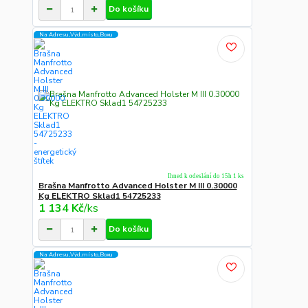
Do košíku
Na Adresu,Výd.místo,Boxu
Ihned k odeslání do 15h 1 ks
Brašna Manfrotto Advanced Holster M III 0.30000
Kg ELEKTRO Sklad1 54725233
1 134 Kč
/
ks
Do košíku
Na Adresu,Výd.místo,Boxu