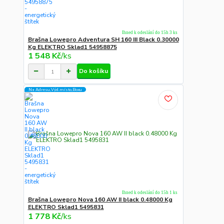
Ihned k odeslání do 15h 3 ks
Brašna Lowepro Adventura SH 160 III Black 0.30000
Kg ELEKTRO Sklad1 54958875
1 548 Kč
/
ks
Do košíku
Na Adresu,Výd.místo,Boxu
Ihned k odeslání do 15h 1 ks
Brašna Lowepro Nova 160 AW II black 0.48000 Kg
ELEKTRO Sklad1 5495831
1 778 Kč
/
ks