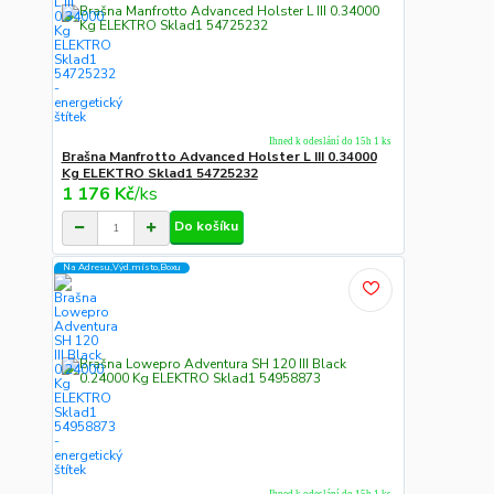
Ihned k odeslání do 15h 1 ks
Brašna Manfrotto Advanced Holster L III 0.34000
Kg ELEKTRO Sklad1 54725232
1 176 Kč
/
ks
Do košíku
Na Adresu,Výd.místo,Boxu