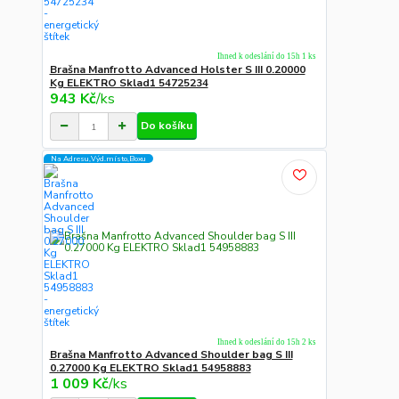
Ihned k odeslání do 15h 1 ks
Brašna Manfrotto Advanced Holster S III 0.20000
Kg ELEKTRO Sklad1 54725234
943 Kč
/
ks
Do košíku
Na Adresu,Výd.místo,Boxu
Ihned k odeslání do 15h 2 ks
Brašna Manfrotto Advanced Shoulder bag S III
0.27000 Kg ELEKTRO Sklad1 54958883
1 009 Kč
/
ks