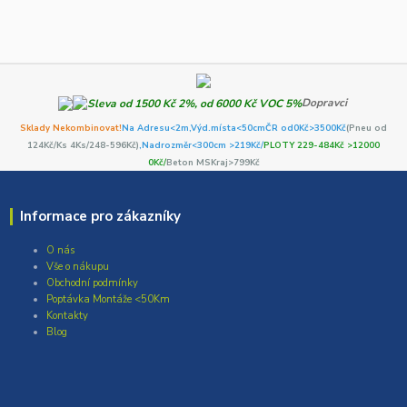
Dopravci
Sklady Nekombinovat!
Na Adresu<2m,
Výd.místa<50cm
ČR od0Kč
>3500Kč
(Pneu od
124Kč/Ks 4Ks/248-596Kč)
,Nadrozměr<300cm >219Kč/
PLOTY 229-484Kč >12000
0Kč/
Beton MSKraj>799Kč
Informace pro zákazníky
O nás
Vše o nákupu
Obchodní podmínky
Poptávka Montáže <50Km
Kontakty
Blog