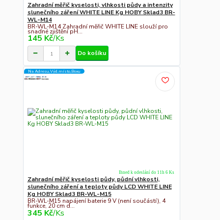
Zahradní měřič kyselosti, vlhkosti půdy a intenzity
slunečního záření WHITE LINE Kg HOBY Sklad3 BR-
WL-M14
BR-WL-M14 Zahradní měřič WHITE LINE slouží pro
snadné zjištění pH...
145 Kč
/
Ks
Do košíku
Na Adresu,Výd.místo,Boxu
Ihned k odeslání do 11h 6 Ks
Zahradní měřič kyselosti půdy, půdní vlhkosti,
slunečního záření a teploty půdy LCD WHITE LINE
Kg HOBY Sklad3 BR-WL-M15
BR-WL-M15 napájení baterie 9 V (není součástí), 4
funkce, 20 cm d...
345 Kč
/
Ks