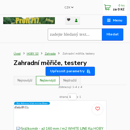
0
ks
CZK
za
0 Kč
Menu
Hledat
Úvod
HOBY S3
Zahrada
Zahradní měřiče, testery
Zahradní měřiče, testery
Upřesnit parametry
Nejnovější
Nejlevnější
Nejdražší
Zobrazuji 1-4 z 4
strana
z 1
Na Adresu,Výd.místo,Boxu