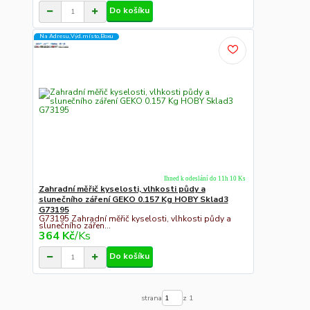
Do košíku
Na Adresu,Výd.místo,Boxu
Ihned k odeslání do 11h 10 Ks
Zahradní měřič kyselosti, vlhkosti půdy a
slunečního záření GEKO 0.157 Kg HOBY Sklad3
G73195
G73195 Zahradní měřič kyselosti, vlhkosti půdy a
slunečního zářen...
364 Kč
/
Ks
Do košíku
strana
z 1