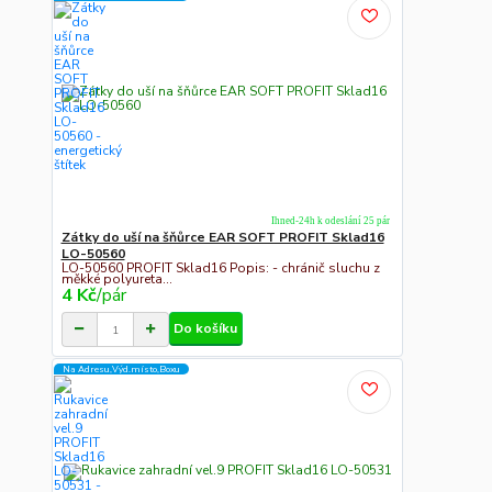
Ihned-24h k odeslání 25 pár
Zátky do uší na šňůrce EAR SOFT PROFIT Sklad16
LO-50560
LO-50560 PROFIT Sklad16 Popis: - chránič sluchu z
měkké polyureta...
4 Kč
/
pár
Do košíku
Na Adresu,Výd.místo,Boxu