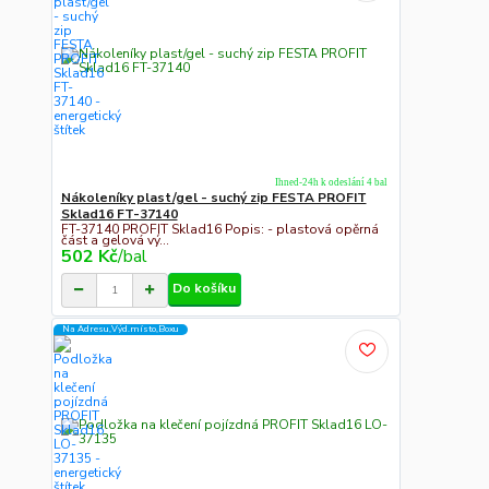
Ihned-24h k odeslání 4 bal
Nákoleníky plast/gel - suchý zip FESTA PROFIT
Sklad16 FT-37140
FT-37140 PROFIT Sklad16 Popis: - plastová opěrná
část a gelová vý...
502 Kč
/
bal
Do košíku
Na Adresu,Výd.místo,Boxu