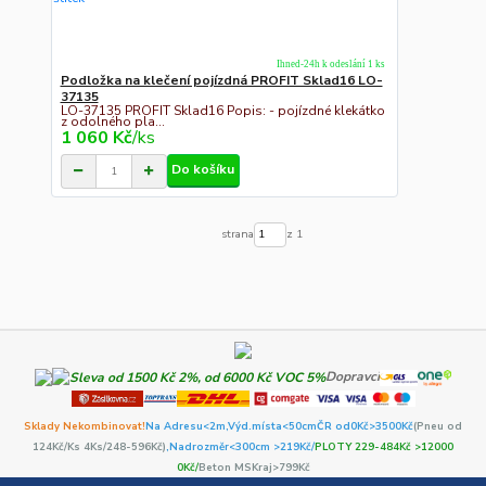
Ihned-24h k odeslání 1 ks
Podložka na klečení pojízdná PROFIT Sklad16 LO-
37135
LO-37135 PROFIT Sklad16 Popis: - pojízdné klekátko
z odolného pla...
1 060 Kč
/
ks
Do košíku
strana
z 1
Dopravci
Sklady Nekombinovat!
Na Adresu<2m,
Výd.místa<50cm
ČR od0Kč
>3500Kč
(Pneu od
124Kč/Ks 4Ks/248-596Kč)
,Nadrozměr<300cm >219Kč/
PLOTY 229-484Kč >12000
0Kč/
Beton MSKraj>799Kč