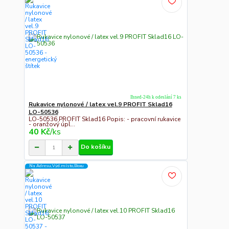
Ihned-24h k odeslání 7 ks
Rukavice nylonové / latex vel.9 PROFIT Sklad16
LO-50536
LO-50536 PROFIT Sklad16 Popis: - pracovní rukavice
- oranžový úpl...
40 Kč
/
ks
Do košíku
Na Adresu,Výd.místo,Boxu