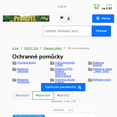
0
ks
CZK
za
0 Kč
Menu
Hledat
Úvod
PROFIT S16
Dílenské nářadí
Ochranné pomůcky
Ochranné pomůcky
Ochrana kolen
Ochranné brýle
Rukavice
a štíty
kožené
Rukavice
Rukavice PVC,
Rukavice nylon
zahradní
bavlna,
- latex, nitril
latexové
jednorázové
Rukavice
Ochrana sluchu
Reflexní vesty
mechanik
a hlavy
Upřesnit parametry
Nejnovější
Nejlevnější
Nejdražší
Zobrazuji 1-26 z 26
strana
z 1
Na Adresu,Výd.místo,Boxu