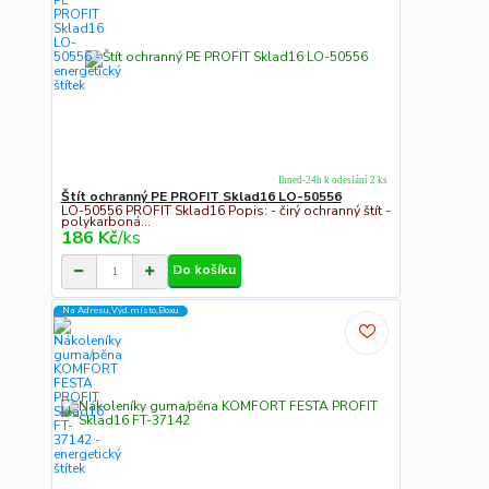
Ihned-24h k odeslání 2 ks
Štít ochranný PE PROFIT Sklad16 LO-50556
LO-50556 PROFIT Sklad16 Popis: - čirý ochranný štít -
polykarboná...
186 Kč
/
ks
Do košíku
Na Adresu,Výd.místo,Boxu