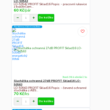
LO-50542
LO-50542 PROFIT Sklad16 Popis: - pracovní rukavice
z kvalitní jem...
60 Kč
/
pár
Do košíku
Na Adresu,Výd.místo,Boxu
Ihned-24h k odeslání 2 ks
Sluchátka ochranná 27dB PROFIT Sklad16 LO-
50563
LO-50563 PROFIT Sklad16 Popis: - červené ochranné
sluchátka z ABS...
70 Kč
/
ks
Do košíku