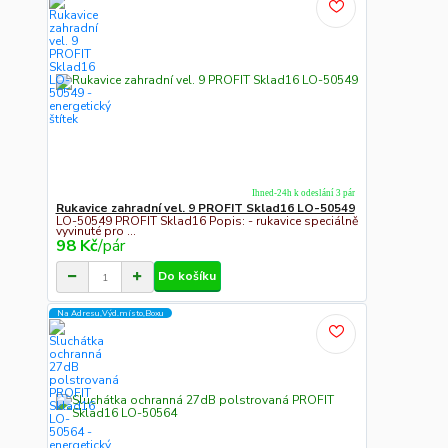
Ihned-24h k odeslání 3 pár
Rukavice zahradní vel. 9 PROFIT Sklad16 LO-50549
LO-50549 PROFIT Sklad16 Popis: - rukavice speciálně
vyvinuté pro ...
98 Kč
/
pár
Do košíku
Na Adresu,Výd.místo,Boxu