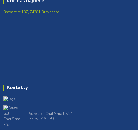
Kde nás najdete
Bravantice 187, 74281 Bravantice
Kontakty
Pouze text: Chat/Email 7/24
(Po-Pá, 8-16 hod.)
gt7profi717@gmail.com , tprofi@seznam.cz