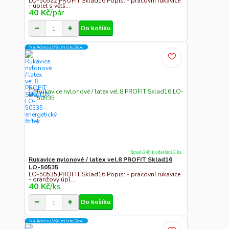
LO-50522 PROFIT Sklad16 Popis: - pracovní rukavice
- úplet s větš...
40 Kč
/
pár
Do košíku
Na Adresu,Výd.místo,Boxu
Ihned-24h k odeslání 2 ks
Rukavice nylonové / latex vel.8 PROFIT Sklad16
LO-50535
LO-50535 PROFIT Sklad16 Popis: - pracovní rukavice
- oranžový úpl...
40 Kč
/
ks
Do košíku
Na Adresu,Výd.místo,Boxu