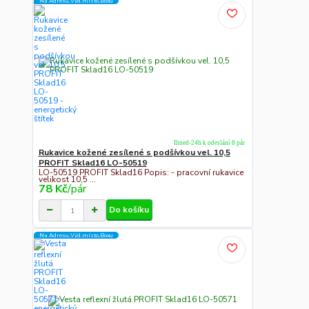
Na Adresu,Výd.místo,Boxu
Ihned-24h k odeslání 8 pár
Rukavice kožené zesílené s podšívkou vel. 10,5
PROFIT Sklad16 LO-50519
LO-50519 PROFIT Sklad16 Popis: - pracovní rukavice
velikost 10,5 ...
78 Kč
/
pár
Do košíku
Na Adresu,Výd.místo,Boxu