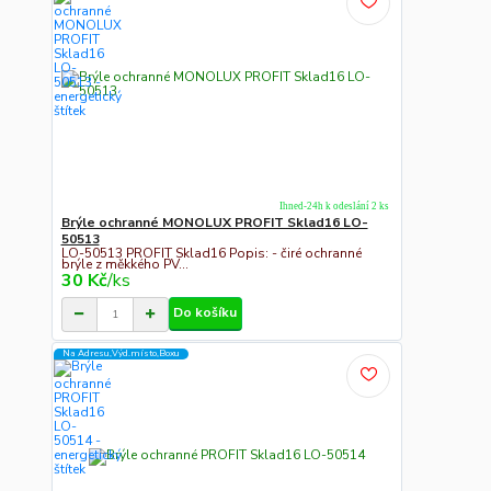
Ihned-24h k odeslání 2 ks
Brýle ochranné MONOLUX PROFIT Sklad16 LO-
50513
LO-50513 PROFIT Sklad16 Popis: - čiré ochranné
brýle z měkkého PV...
30 Kč
/
ks
Do košíku
Na Adresu,Výd.místo,Boxu