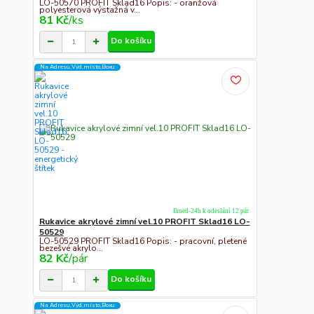
LO-50570 PROFIT Sklad16 Popis: - oranžová
polyesterová výstažná v...
81 Kč
/
ks
Do košíku
Na Adresu,Výd.místo,Boxu
Ihned-24h k odeslání 12 pár
Rukavice akrylové zimní vel.10 PROFIT Sklad16 LO-
50529
LO-50529 PROFIT Sklad16 Popis: - pracovní, pletené
bezešvé akrylo...
82 Kč
/
pár
Do košíku
Na Adresu,Výd.místo,Boxu