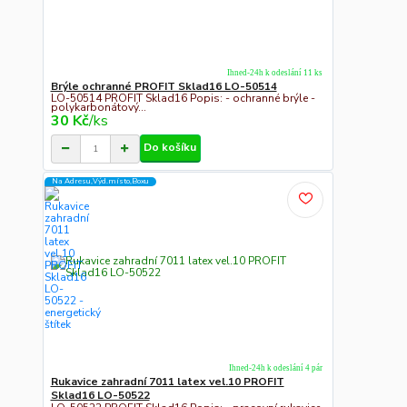
Ihned-24h k odeslání 11 ks
Brýle ochranné PROFIT Sklad16 LO-50514
LO-50514 PROFIT Sklad16 Popis: - ochranné brýle -
polykarbonátový...
30 Kč
/
ks
Do košíku
Na Adresu,Výd.místo,Boxu
Ihned-24h k odeslání 4 pár
Rukavice zahradní 7011 latex vel.10 PROFIT
Sklad16 LO-50522