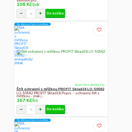
vyvinuté pro ...
108 Kč
/
pár
Do košíku
Na Adresu,Výd.místo,Boxu
Ihned-24h k odeslání 4 ks
Štít ochranný s mřížkou PROFIT Sklad16 LO-50562
LO-50562 PROFIT Sklad16 Popis: - ochranný štít s
mřížkou - zrak j...
167 Kč
/
ks
Do košíku
Na Adresu,Výd.místo,Boxu