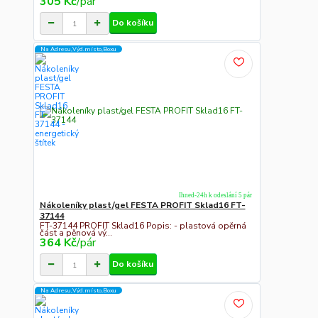
305 Kč
/
pár
Do košíku
Na Adresu,Výd.místo,Boxu
Ihned-24h k odeslání 5 pár
Nákoleníky plast/gel FESTA PROFIT Sklad16 FT-
37144
FT-37144 PROFIT Sklad16 Popis: - plastová opěrná
část a pěnová vý...
364 Kč
/
pár
Do košíku
Na Adresu,Výd.místo,Boxu