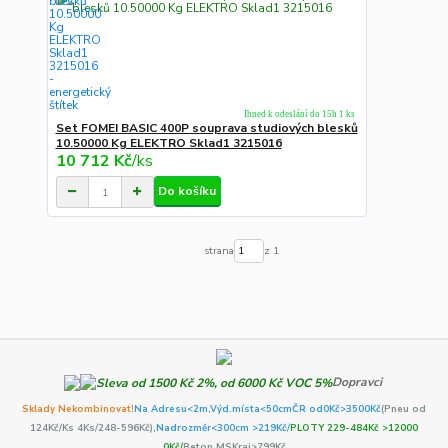
Ihned k odeslání do 15h 1 ks
Set FOMEI BASIC 400P souprava studiových blesků
10.50000 Kg ELEKTRO Sklad1 3215016
10 712 Kč
/
ks
Do košíku
strana
z 1
Dopravci
Sklady Nekombinovat!
Na Adresu<2m,
Výd.místa<50cm
ČR od0Kč
>3500Kč
(Pneu od
124Kč/Ks 4Ks/248-596Kč)
,Nadrozměr<300cm >219Kč/
PLOTY 229-484Kč >12000
0Kč/
Beton MSKraj>799Kč