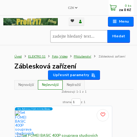
0
ks
CZK
za
0 Kč
Menu
Hledat
Úvod
ELEKTRO S1
Foto, Video
Příslušenství
Záblesková zařízení
Záblesková zařízení
Upřesnit parametry
Nejnovější
Nejlevnější
Nejdražší
Zobrazuji 1-1 z 1
strana
z 1
Na Adresu,Výd.místo,Boxu