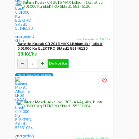
Ihned k odeslání do 15h 1 ks
Baterie Kodak CR 2016 MAX Lithium 1ks, blistr
0.01000 Kg ELEKTRO Sklad1 55146120
13 Kč
/
ks
Do košíku
Na Adresu,Výd.místo,Boxu
Ihned k odeslání do 15h 8 ks