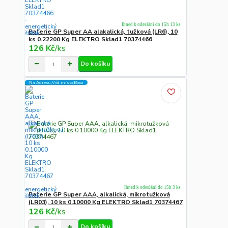
Ihned k odeslání do 15h 13 ks
Baterie GP Super AA alakalická, tužková (LR6), 10
ks 0.22200 Kg ELEKTRO Sklad1 70374466
126 Kč
/
ks
Do košíku
Na Adresu,Výd.místo,Boxu
Ihned k odeslání do 15h 3 ks
Baterie GP Super AAA, alkalická, mikrotužková
(LR03), 10 ks 0.10000 Kg ELEKTRO Sklad1 70374467
126 Kč
/
ks
Do košíku