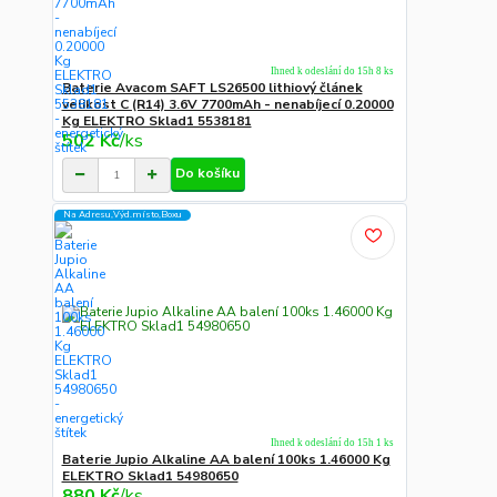
Ihned k odeslání do 15h 8 ks
Baterie Avacom SAFT LS26500 lithiový článek
velikost C (R14) 3.6V 7700mAh - nenabíjecí 0.20000
Kg ELEKTRO Sklad1 5538181
502 Kč
/
ks
Do košíku
Na Adresu,Výd.místo,Boxu
Ihned k odeslání do 15h 1 ks
Baterie Jupio Alkaline AA balení 100ks 1.46000 Kg
ELEKTRO Sklad1 54980650
880 Kč
/
ks