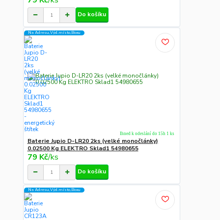
Do košíku
Na Adresu,Výd.místo,Boxu
Ihned k odeslání do 15h 1 ks
Baterie Jupio D-LR20 2ks (velké monočlánky)
0.02500 Kg ELEKTRO Sklad1 54980655
79 Kč
/
ks
Do košíku
Na Adresu,Výd.místo,Boxu