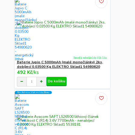
Ihned k odeslání do 15h 5 ks
Baterie Jupio C 5000mAh (malé monočlánky) 2ks,
dobíjecí 0.03500 Kg ELEKTRO Sklad1 54980620
492 Kč
/
ks
Do košíku
Na Adresu,Výd.místo,Boxu