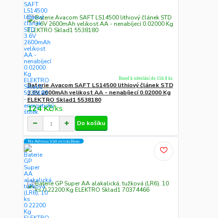
Ihned k odeslání do 15h 8 ks
Baterie Avacom SAFT LS14500 lithiový článek STD
3.6V 2600mAh velikost AA - nenabíjecí 0.02000 Kg
ELEKTRO Sklad1 5538180
124 Kč
/
ks
Do košíku
Na Adresu,Výd.místo,Boxu