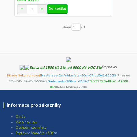
Do košíku
strana
z 1
Dopravci
Sklady Nekombinovat!
Na Adresu<2m,
Výd.místa<50cm
ČR od0Kč
>3500Kč
(Pneu od
124Kč/Ks 4Ks/248-596Kč)
,Nadrozměr<300cm >219Kč/
PLOTY 229-484Kč >12000
0Kč/
Beton MSKraj>799Kč
Informace pro zákazníky
O nás
Vše o nákupu
Obchodní podmínky
Poptávka Montáže <50Km