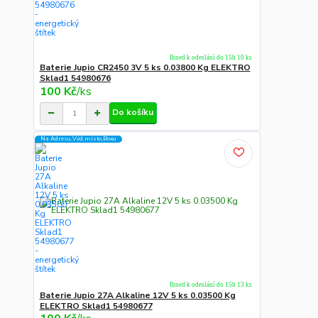
Ihned k odeslání do 15h 10 ks
Baterie Jupio CR2450 3V 5 ks 0.03800 Kg ELEKTRO
Sklad1 54980676
100 Kč
/
ks
Do košíku
Na Adresu,Výd.místo,Boxu
Ihned k odeslání do 15h 13 ks
Baterie Jupio 27A Alkaline 12V 5 ks 0.03500 Kg
ELEKTRO Sklad1 54980677