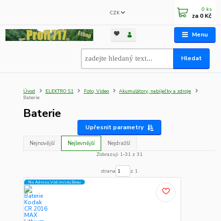
0
ks
CZK
za
0 Kč
Menu
Hledat
Úvod
ELEKTRO S1
Foto, Video
Akumulátory, nabíječky a zdroje
Baterie
Baterie
Upřesnit parametry
Nejnovější
Nejlevnější
Nejdražší
Zobrazuji 1-31 z 31
strana
z 1
Na Adresu,Výd.místo,Boxu