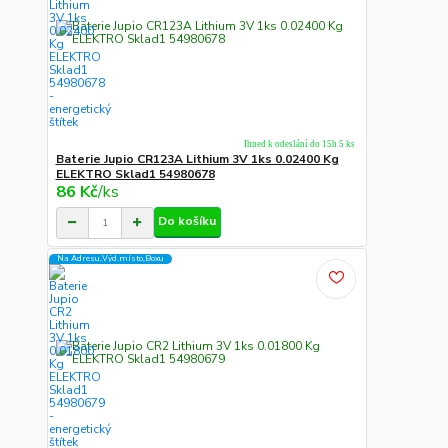
Ihned k odeslání do 15h 5 ks
Baterie Jupio CR123A Lithium 3V 1ks 0.02400 Kg
ELEKTRO Sklad1 54980678
86 Kč
/
ks
Do košíku
Na Adresu,Výd.místo,Boxu