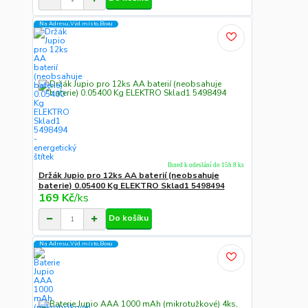
Na Adresu,Výd.místo,Boxu
Ihned k odeslání do 15h 8 ks
Držák Jupio pro 12ks AA baterií (neobsahuje
baterie) 0.05400 Kg ELEKTRO Sklad1 5498494
169 Kč
/
ks
Do košíku
Na Adresu,Výd.místo,Boxu