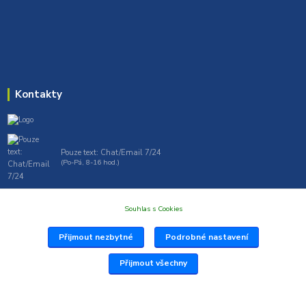
Kontakty
Pouze text: Chat/Email 7/24
(Po-Pá, 8-16 hod.)
gt7profi717@gmail.com , tprofi@seznam.cz
Souhlas s Cookies
Přijmout nezbytné
Podrobné nastavení
Přijmout všechny
Vytvořil: Antonín Grygar Thiel 2025 www.Profi717.cz
Vytvořeno na
Eshop-rychle.cz