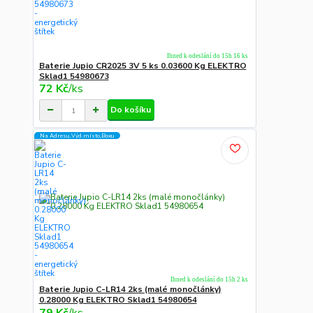
Ihned k odeslání do 15h 16 ks
Baterie Jupio CR2025 3V 5 ks 0.03600 Kg ELEKTRO
Sklad1 54980673
72 Kč
/
ks
Do košíku
Na Adresu,Výd.místo,Boxu
Ihned k odeslání do 15h 2 ks
Baterie Jupio C-LR14 2ks (malé monočlánky)
0.28000 Kg ELEKTRO Sklad1 54980654
79 Kč
/
ks