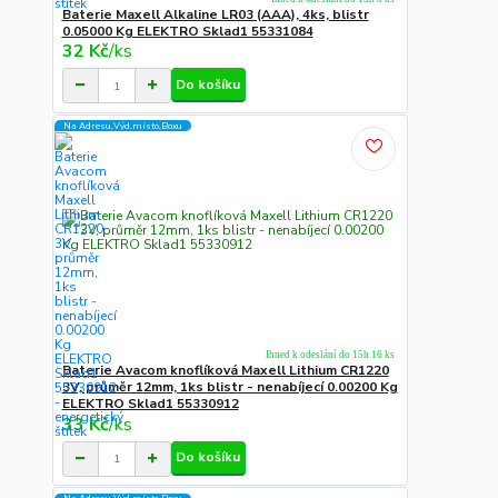
Baterie Maxell Alkaline LR03 (AAA), 4ks, blistr
0.05000 Kg ELEKTRO Sklad1 55331084
32 Kč
/
ks
Do košíku
Na Adresu,Výd.místo,Boxu
Ihned k odeslání do 15h 16 ks
Baterie Avacom knoflíková Maxell Lithium CR1220
3V, průměr 12mm, 1ks blistr - nenabíjecí 0.00200 Kg
ELEKTRO Sklad1 55330912
33 Kč
/
ks
Do košíku