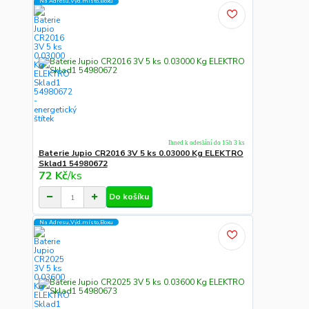
Na Adresu,Výd.místo,Boxu
Ihned k odeslání do 15h 3 ks
Baterie Jupio CR2016 3V 5 ks 0.03000 Kg ELEKTRO
Sklad1 54980672
72 Kč
/
ks
Do košíku
Na Adresu,Výd.místo,Boxu