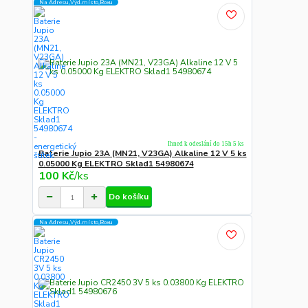
Na Adresu,Výd.místo,Boxu
Ihned k odeslání do 15h 5 ks
Baterie Jupio 23A (MN21, V23GA) Alkaline 12 V 5 ks
0.05000 Kg ELEKTRO Sklad1 54980674
100 Kč
/
ks
Do košíku
Na Adresu,Výd.místo,Boxu