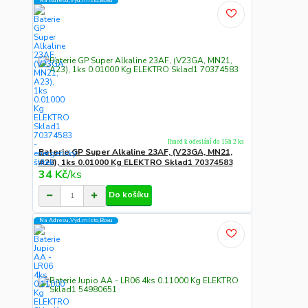
Na Adresu,Výd.místo,Boxu
Ihned k odeslání do 15h 2 ks
Baterie GP Super Alkaline 23AF, (V23GA, MN21,
A23), 1ks 0.01000 Kg ELEKTRO Sklad1 70374583
34 Kč
/
ks
Do košíku
Na Adresu,Výd.místo,Boxu