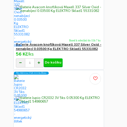
Ihned k odeslání do 15h 7 ks
Baterie Avacom knoflíková Maxell 337 Silver Oxid -
nenabíjecí 0.03500 Kg ELEKTRO Sklad1 55331082
56 Kč
/
ks
Do košíku
Na Adresu,Výd.místo,Boxu