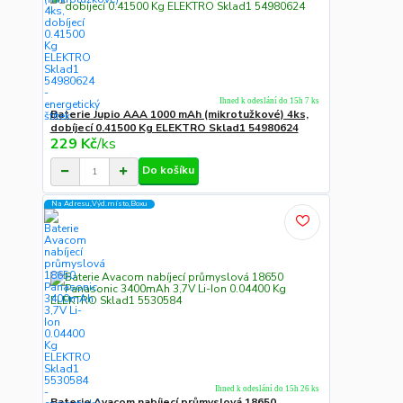
Ihned k odeslání do 15h 7 ks
Baterie Jupio AAA 1000 mAh (mikrotužkové) 4ks,
dobíjecí 0.41500 Kg ELEKTRO Sklad1 54980624
229 Kč
/
ks
Do košíku
Na Adresu,Výd.místo,Boxu
Ihned k odeslání do 15h 26 ks
Baterie Avacom nabíjecí průmyslová 18650