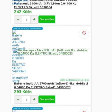
Panasonic 3400mAh 3,7V Li-Ion 0.04400 Kg
ELEKTRO Sklad1 5530584
242 Kč
/
ks
Do košíku
Na Adresu,Výd.místo,Boxu
Ihned k odeslání do 15h 13 ks
Baterie Jupio AA 2700 mAh (tužkové) 4ks, dobíjecí
0.04000 Kg ELEKTRO Sklad1 54980623
293 Kč
/
ks
Do košíku
Na Adresu,Výd.místo,Boxu