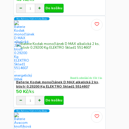
Do košíku
Na Adresu,Výd.místo,Boxu
Ihned k odeslání do 15h 1 ks
Baterie Kodak monočlánek D MAX alkalická 2 ks,
blistr 0.29200 Kg ELEKTRO Sklad1 5514607
50 Kč
/
ks
Do košíku
Na Adresu,Výd.místo,Boxu