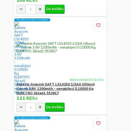
100 Kč
/
ks
Do košíku
Na Adresu,Výd.místo,Boxu
Ihned k odeslání do 15h 13 ks
Baterie Avacom SAFT LS14250 1/2AA lithiový
článek 3.6V 1200mAh - nenabíjecí 0.10000 Kg
ELEKTRO Sklad1 553817
111 Kč
/
ks
Do košíku
Na Adresu,Výd.místo,Boxu