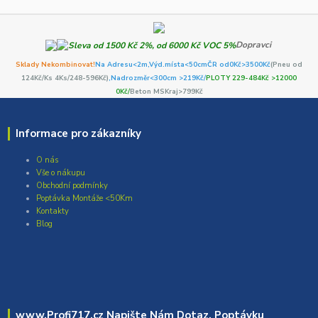
Dopravci
Sklady Nekombinovat!
Na Adresu<2m,
Výd.místa<50cm
ČR od0Kč
>3500Kč
(Pneu od
124Kč/Ks 4Ks/248-596Kč)
,Nadrozměr<300cm >219Kč/
PLOTY 229-484Kč >12000
0Kč/
Beton MSKraj>799Kč
Informace pro zákazníky
O nás
Vše o nákupu
Obchodní podmínky
Poptávka Montáže <50Km
Kontakty
Blog
www.Profi717.cz Napište Nám Dotaz, Poptávku