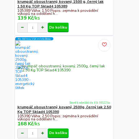
krumpáč oboustranný, kovaný, 1500 g, černý lak
1.50 Kg TOP Sklad4 105389
105389 Váha: 1.50 Popis: zejména k provádění
výkopů na oddělení h...
139 Kč
/
ks
Do košíku
Na Adresu,Výd.místo,Boxu
Ihned k odeslání do 11h 10522 ks
krumpáč oboustranný, kovaný, 2500g, černý lak 2.50
Kg TOP Sklad4 105390
105390 Váha: 2.50 Popis: zejména k provádění
výkopů na oddělení h...
168 Kč
/
ks
Do košíku