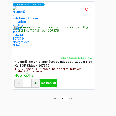
Na Adresu,Výd.místo,Boxu
Ihned k odeslání do 11h 177 ks
krumpáč, se sklolaminátovou násadou, 2000 g 3.24
Kg TOP Sklad4 107379
107379 Váha: 3.24 Popis: na oddělení hutných
materiálů z celku ko...
465 Kč
/
ks
Do košíku
strana
z 1