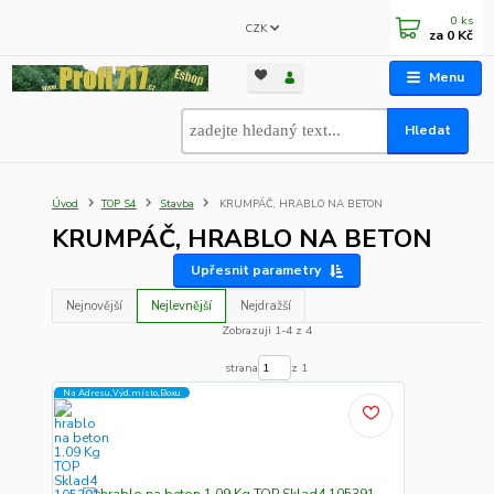
0
ks
CZK
za
0 Kč
Menu
Hledat
Úvod
TOP S4
Stavba
KRUMPÁČ, HRABLO NA BETON
KRUMPÁČ, HRABLO NA BETON
Upřesnit parametry
Nejnovější
Nejlevnější
Nejdražší
Zobrazuji 1-4 z 4
strana
z 1
Na Adresu,Výd.místo,Boxu