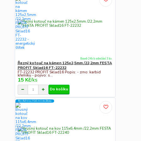
Ihned-24h k odeslání 3 ks
Řezný kotouč na kámen 125x2,5mm /22,2mm FESTA
PROFIT Sklad16 FT-22232
FT-22232 PROFIT Sklad16 Popis: - zrno: karbid
křemíku - pojivo: s...
15 Kč
/
ks
Do košíku
Na Adresu,Výd.místo,Boxu