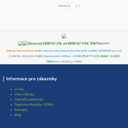
strana
z 1
Dopravci
Sklady Nekombinovat!
Na Adresu<2m,
Výd.místa<50cm
ČR od0Kč
>3500Kč
(Pneu od
124Kč/Ks 4Ks/248-596Kč)
,Nadrozměr<300cm >219Kč/
PLOTY 229-484Kč >12000
0Kč/
Beton MSKraj>799Kč
Informace pro zákazníky
O nás
Vše o nákupu
Obchodní podmínky
Poptávka Montáže <50Km
Kontakty
Blog