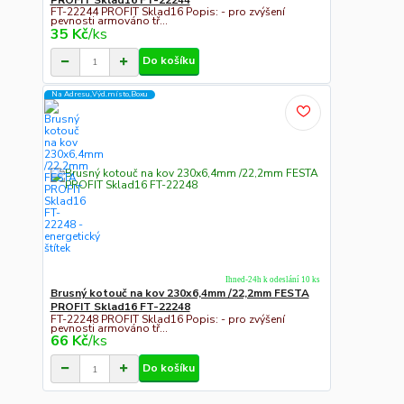
FT-22244 PROFIT Sklad16 Popis: - pro zvýšení
pevnosti armováno tř...
35 Kč
/
ks
Do košíku
Na Adresu,Výd.místo,Boxu
Ihned-24h k odeslání 10 ks
Brusný kotouč na kov 230x6,4mm /22,2mm FESTA
PROFIT Sklad16 FT-22248
FT-22248 PROFIT Sklad16 Popis: - pro zvýšení
pevnosti armováno tř...
66 Kč
/
ks
Do košíku