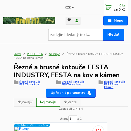
0
ks
CZK
za
0 Kč
Menu
Hledat
Úvod
PROFIT S16
Nástroje
Řezné a brusné kotouče FESTA INDUSTRY,
FESTA na kov a kámen
Řezné a brusné kotouče FESTA
INDUSTRY, FESTA na kov a kámen
Řezné kotouče
Brusné kotouče
Řezné kotouče
FESTA na kov
FESTA na kov
FESTA na
kámen
Upřesnit parametry
Nejnovější
Nejlevnější
Nejdražší
Zobrazuji 1-4 z 4
strana
z 1
Na Adresu,Výd.místo,Boxu