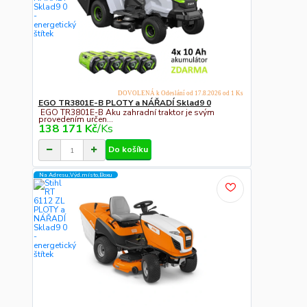
DOVOLENÁ k Odeslání od 17.8.2026 od 1 Ks
EGO TR3801E-B PLOTY a NÁŘADÍ Sklad9 0
EGO TR3801E-B Aku zahradní traktor je svým
provedením určen...
138 171 Kč
/
Ks
Do košíku
Na Adresu,Výd.místo,Boxu