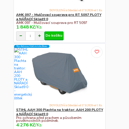
DOVOLENÁ k Odeslání od 17.8.2026 od 1 Ks
AMK 097 - Mulčovací souprava pro RT 5097 PLOTY
a NÁŘADÍ Sklad9 0
AMK 097 - Mulčovací souprava pro RT 5097
1 848 Kč
/
Ks
Do košíku
Na Adresu,Výd.místo,Boxu
DOVOLENÁ k Odeslání od 17.8.2026 od 1 Ks
STIHL AAH 300 Plachta na traktor: AAH 200 PLOTY
a NÁŘADÍ Sklad9 0
Pro ochrana před prachem a působením
povětrnostních podmínek.
4 276 Kč
/
Ks