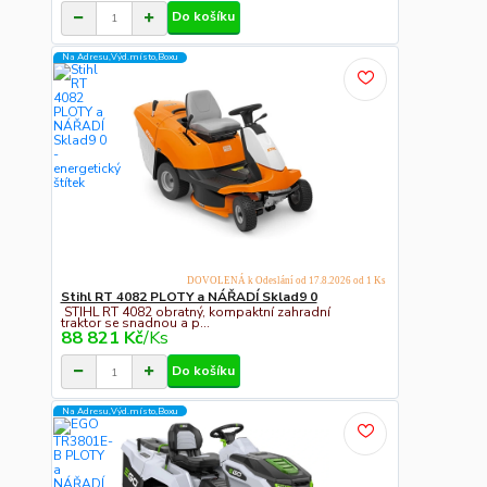
Do košíku
Na Adresu,Výd.místo,Boxu
DOVOLENÁ k Odeslání od 17.8.2026 od 1 Ks
Stihl RT 4082 PLOTY a NÁŘADÍ Sklad9 0
STIHL RT 4082 obratný, kompaktní zahradní
traktor se snadnou a p...
88 821 Kč
/
Ks
Do košíku
Na Adresu,Výd.místo,Boxu