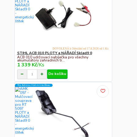
DOVOLENÁ k Odeslání od 17.8.2026 od 1 Ks
STIHL ACB 010 PLOTY a NÁŘADÍ Sklad9 0
ACB 010 udržovací nabíječka pro všechny
akumulátory zahradních tr...
1 339 Kč
/
Ks
Do košíku
Na Adresu,Výd.místo,Boxu