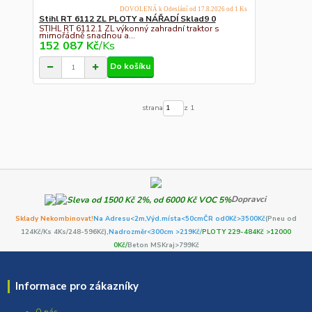
DOVOLENÁ k Odeslání od 17.8.2026 od 1 Ks
Stihl RT 6112 ZL PLOTY a NÁŘADÍ Sklad9 0
STIHL RT 6112.1 ZL výkonný zahradní traktor s
mimořádně snadnou a...
152 087 Kč
/
Ks
Do košíku
strana
z 1
Dopravci
Sklady Nekombinovat!
Na Adresu<2m,
Výd.místa<50cm
ČR od0Kč
>3500Kč
(Pneu od
124Kč/Ks 4Ks/248-596Kč)
,Nadrozměr<300cm >219Kč/
PLOTY 229-484Kč >12000
0Kč/
Beton MSKraj>799Kč
Informace pro zákazníky