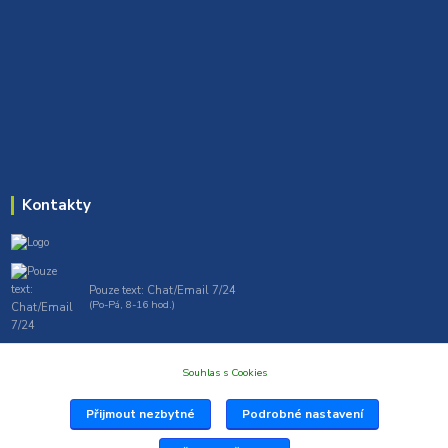
Kontakty
Pouze text: Chat/Email 7/24
(Po-Pá, 8-16 hod.)
gt7profi717@gmail.com , tprofi@seznam.cz
Souhlas s Cookies
Přijmout nezbytné
Podrobné nastavení