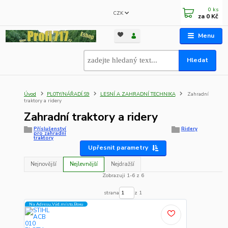
0
ks
CZK
za
0 Kč
Menu
Hledat
Úvod
PLOTY/NÁŘADÍ.S9
LESNÍ A ZAHRADNÍ TECHNIKA
Zahradní
traktory a ridery
Zahradní traktory a ridery
Příslušenství
Ridery
pro zahradní
traktory
Upřesnit parametry
Nejnovější
Nejlevnější
Nejdražší
Zobrazuji 1-6 z 6
strana
z 1
Na Adresu,Výd.místo,Boxu