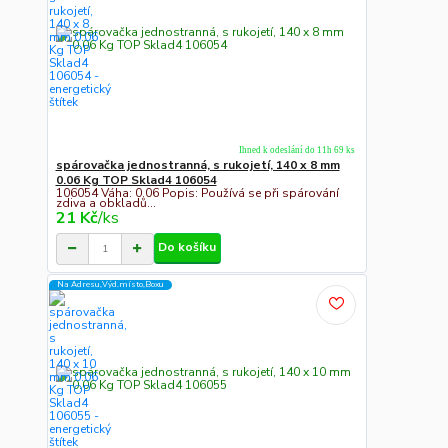
Ihned k odeslání do 11h 69 ks
spárovačka jednostranná, s rukojetí, 140 x 8 mm
0.06 Kg TOP Sklad4 106054
106054 Váha: 0.06 Popis: Používá se při spárování
zdiva a obkladů...
21 Kč
/
ks
Do košíku
Na Adresu,Výd.místo,Boxu