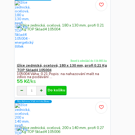
Ihned k odeslání do 11h 805 ks
lžíce zednická, ocelová, 180 x 130 mm, profi 0.21 Kg
TOP Sklad4 105004
105004 Váha: 0.21 Popis: na nahazování malt na
zdivo na podávání ...
55 Kč
/
ks
Do košíku
Na Adresu,Výd.místo,Boxu