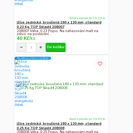
Ihned k odeslání do 11h 219 ks
lžíce zednická, broušená 160 x 130 mm, standard
0.23 Kg TOP Sklad4 208007
208007 Váha: 0.23 Popis: Na nahazování malt na
zdivo, na podávání...
40 Kč
/
ks
Do košíku
Na Adresu,Výd.místo,Boxu
Ihned k odeslání do 11h 933 ks
lžíce zednická, broušená 180 x 130 mm, standard
0.25 Kg TOP Sklad4 208008
208008 Váha: 0.25 Popis: Na nahazování malt na