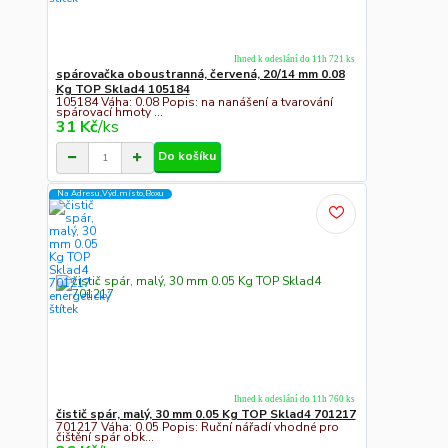
Ihned k odeslání do 11h 721 ks
spárovačka oboustranná, červená, 20/14 mm 0.08
Kg TOP Sklad4 105184
105184 Váha: 0.08 Popis: na nanášení a tvarování
spárovací hmoty ...
31 Kč
/
ks
Do košíku
Na Adresu,Výd.místo,Boxu
Ihned k odeslání do 11h 760 ks
čistič spár, malý, 30 mm 0.05 Kg TOP Sklad4 701217
701217 Váha: 0.05 Popis: Ruční nářadí vhodné pro
čištění spár obk...