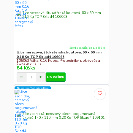
Ihned k odeslání do 11h 386 ks
lžíce nerezová, štukatérská,koutová, 60 x 60 mm
0.16 Kg TOP Sklad4 106063
106063 Váha: 0.16 Popis: Pro zedníky, pokrývače a
štukatéry na na...
84 Kč
/
ks
Do košíku
Na Adresu,Výd.místo,Boxu