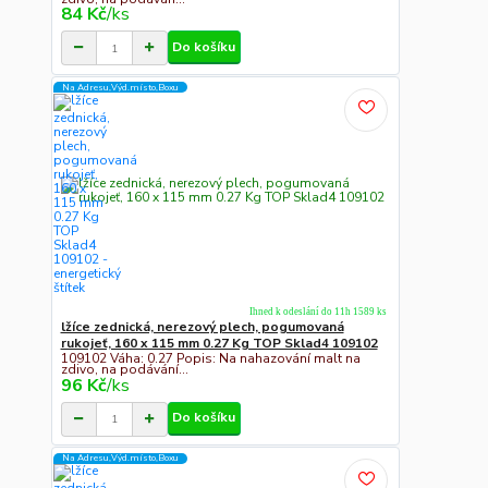
84 Kč
/
ks
Do košíku
Na Adresu,Výd.místo,Boxu
Ihned k odeslání do 11h 1589 ks
lžíce zednická, nerezový plech, pogumovaná
rukojeť, 160 x 115 mm 0.27 Kg TOP Sklad4 109102
109102 Váha: 0.27 Popis: Na nahazování malt na
zdivo, na podávání...
96 Kč
/
ks
Do košíku
Na Adresu,Výd.místo,Boxu