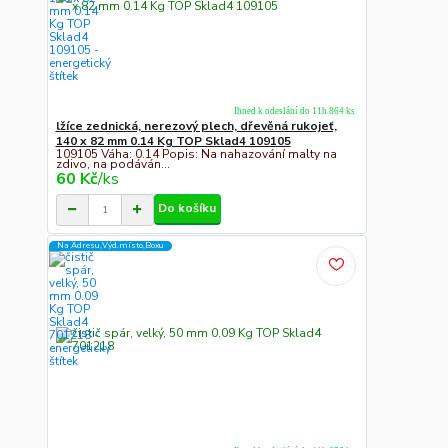
Ihned k odeslání do 11h 864 ks
lžíce zednická, nerezový plech, dřevěná rukojeť,
140 x 82 mm 0.14 Kg TOP Sklad4 109105
109105 Váha: 0.14 Popis: Na nahazování malty na
zdivo, na podáván...
60 Kč
/
ks
Do košíku
Na Adresu,Výd.místo,Boxu