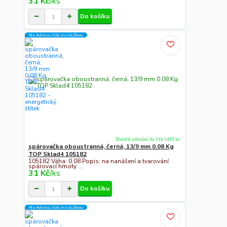
31 Kč
/
ks
Do košíku
Na Adresu,Výd.místo,Boxu
Ihned k odeslání do 11h 1489 ks
spárovačka oboustranná, černá, 13/9 mm 0.08 Kg
TOP Sklad4 105182
105182 Váha: 0.08 Popis: na nanášení a tvarování
spárovací hmoty ...
31 Kč
/
ks
Do košíku
Na Adresu,Výd.místo,Boxu