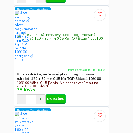
Na Adresu,Výd.místo,Boxu
Ihned k odeslání do 11h 1161 ks
lžíce zednická, nerezový plech, pogumovaná
rukojeť, 120 x 80 mm 0.15 Kg TOP Sklad4 109100
109100 Váha: 0.15 Popis: Na nahazování malt na
zdivo, na podávání...
75 Kč
/
ks
Do košíku
Na Adresu,Výd.místo,Boxu