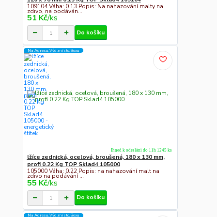
109104 Váha: 0.13 Popis: Na nahazování malty na
zdivo, na podáván...
51 Kč
/
ks
Do košíku
Na Adresu,Výd.místo,Boxu
Ihned k odeslání do 11h 1245 ks
lžíce zednická, ocelová, broušená, 180 x 130 mm,
profi 0.22 Kg TOP Sklad4 105000
105000 Váha: 0.22 Popis: na nahazování malt na
zdivo na podávání ...
55 Kč
/
ks
Do košíku
Na Adresu,Výd.místo,Boxu