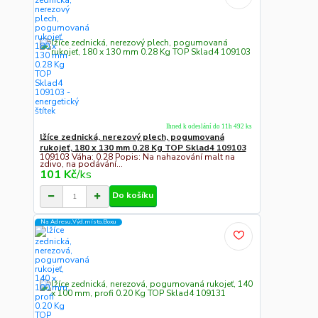
Ihned k odeslání do 11h 492 ks
lžíce zednická, nerezový plech, pogumovaná
rukojeť, 180 x 130 mm 0.28 Kg TOP Sklad4 109103
109103 Váha: 0.28 Popis: Na nahazování malt na
zdivo, na podávání...
101 Kč
/
ks
Do košíku
Na Adresu,Výd.místo,Boxu