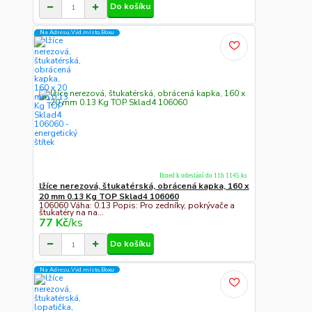
Do košíku
Na Adresu,Výd.místo,Boxu
Ihned k odeslání do 11h 1145 ks
lžíce nerezová, štukatérská, obrácená kapka, 160 x
20 mm 0.13 Kg TOP Sklad4 106060
106060 Váha: 0.13 Popis: Pro zedníky, pokrývače a
štukatéry na na...
77 Kč
/
ks
Do košíku
Na Adresu,Výd.místo,Boxu