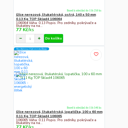
Ihned k odeslání do 11h 250 ks
lžíce nerezová, štukatérská, ostrá, 140 x 50 mm
0.13 Kg TOP Sklad4 106064
106064 Váha: 0.13 Popis: Pro zedníky, pokrývače a
štukatéry na na...
77 Kč
/
ks
Do košíku
Na Adresu,Výd.místo,Boxu
Ihned k odeslání do 11h 546 ks
lžíce nerezová, štukatérská, lopatička, 100 x 60 mm
0.11 Kg TOP Sklad4 106065
106065 Váha: 0.11 Popis: Pro zedníky, pokrývače a
štukatéry na na...
77 Kč
/
ks