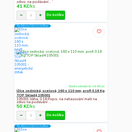
zdivo, na podávání...
41 Kč
/
ks
Do košíku
Na Adresu,Výd.místo,Boxu
Ihned k odeslání do 11h 405 ks
lžíce zednická, ocelová, 160 x 110 mm, profi 0.18 Kg
TOP Sklad4 105001
105001 Váha: 0.18 Popis: na nahazování malt na
zdivo na podávání ...
50 Kč
/
ks
Do košíku
Na Adresu,Výd.místo,Boxu