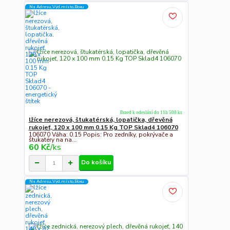
Na Adresu,Výd.místo,Boxu
Ihned k odeslání do 11h 508 ks
lžíce nerezová, štukatérská, lopatička, dřevěná
rukojeť, 120 x 100 mm 0.15 Kg TOP Sklad4 106070
106070 Váha: 0.15 Popis: Pro zedníky, pokrývače a
štukatéry na na...
60 Kč
/
ks
Do košíku
Na Adresu,Výd.místo,Boxu