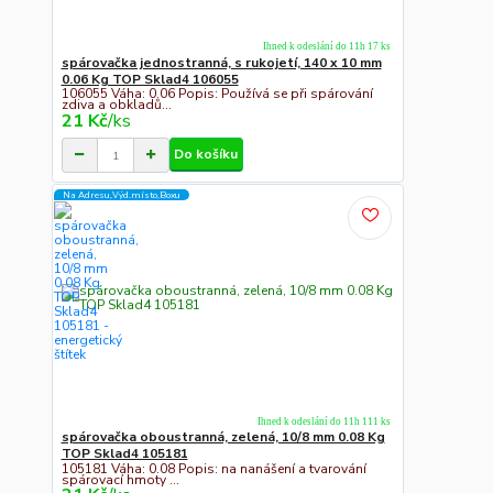
Ihned k odeslání do 11h 17 ks
spárovačka jednostranná, s rukojetí, 140 x 10 mm
0.06 Kg TOP Sklad4 106055
106055 Váha: 0.06 Popis: Používá se při spárování
zdiva a obkladů...
21 Kč
/
ks
Do košíku
Na Adresu,Výd.místo,Boxu
Ihned k odeslání do 11h 111 ks
spárovačka oboustranná, zelená, 10/8 mm 0.08 Kg
TOP Sklad4 105181
105181 Váha: 0.08 Popis: na nanášení a tvarování
spárovací hmoty ...