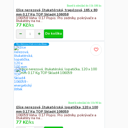
Ihned k odeslání do 11h 186 ks
lžíce nerezová, štukatérská, trapézová, 165 x 80
mm 0.17 Kg TOP Sklad4 106058
106058 Váha: 0.17 Popis: Pro zedníky, pokrývače a
štukatéry na na...
77 Kč
/
ks
Do košíku
Na Adresu,Výd.místo,Boxu
Ihned k odeslání do 11h 90 ks
lžíce nerezová, štukatérská, lopatička, 120 x 100
mm 0.17 Kg TOP Sklad4 106059
106059 Váha: 0.17 Popis: Pro zedníky, pokrývače a
štukatéry na na...
77 Kč
/
ks