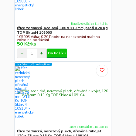
Ihned k odeslání do 11h 413 ks
lžíce zednická, ocelová, 180 x 110 mm, profi 0.20 Kg
TOP Sklad4 105003
105003 Váha: 0.20 Popis: na nahazování malt na
zdivo na podávání ...
50 Kč
/
ks
Do košíku
Na Adresu,Výd.místo,Boxu
Ihned k odeslání do 11h 1388 ks
lžíce zednická, nerezový plech, dřevěná rukojeť,
120 x 78 mm 0.13 Kg TOP Sklad4 109104