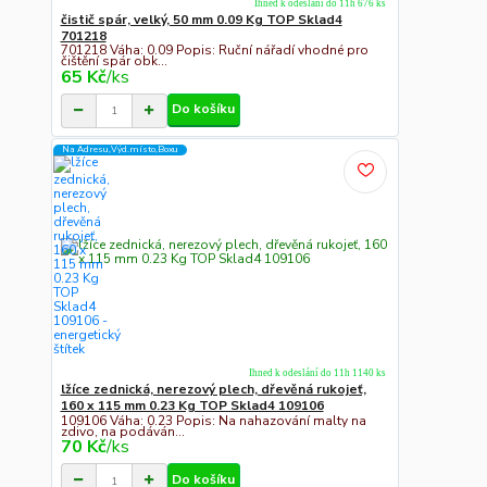
Ihned k odeslání do 11h 676 ks
čistič spár, velký, 50 mm 0.09 Kg TOP Sklad4
701218
701218 Váha: 0.09 Popis: Ruční nářadí vhodné pro
čištění spár obk...
65 Kč
/
ks
Do košíku
Na Adresu,Výd.místo,Boxu
Ihned k odeslání do 11h 1140 ks
lžíce zednická, nerezový plech, dřevěná rukojeť,
160 x 115 mm 0.23 Kg TOP Sklad4 109106
109106 Váha: 0.23 Popis: Na nahazování malty na
zdivo, na podáván...
70 Kč
/
ks
Do košíku