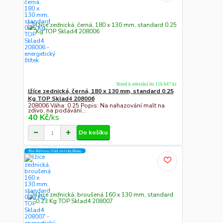
Ihned k odeslání do 11h 647 ks
lžíce zednická, černá, 180 x 130 mm, standard 0.25
Kg TOP Sklad4 208006
208006 Váha: 0.25 Popis: Na nahazování malt na
zdivo, na podávání...
40 Kč
/
ks
Do košíku
Na Adresu,Výd.místo,Boxu