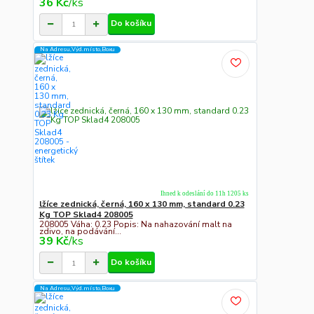
36 Kč
/
ks
Do košíku
Na Adresu,Výd.místo,Boxu
Ihned k odeslání do 11h 1205 ks
lžíce zednická, černá, 160 x 130 mm, standard 0.23
Kg TOP Sklad4 208005
208005 Váha: 0.23 Popis: Na nahazování malt na
zdivo, na podávání...
39 Kč
/
ks
Do košíku
Na Adresu,Výd.místo,Boxu