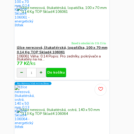
Ihned k odeslání do 11h 15 ks
lžíce nerezová, štukatérská, lopatička, 100 x 70 mm
0.14 Kg TOP Sklad4 106061
106061 Váha: 0.14 Popis: Pro zedníky, pokrývače a
štukatéry na na...
77 Kč
/
ks
Do košíku
Na Adresu,Výd.místo,Boxu