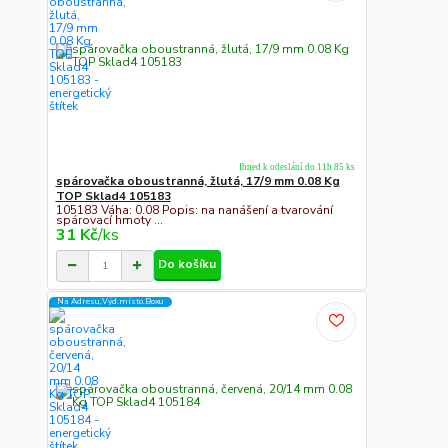
Ihned k odeslání do 11h 85 ks
spárovačka oboustranná, žlutá, 17/9 mm 0.08 Kg
TOP Sklad4 105183
105183 Váha: 0.08 Popis: na nanášení a tvarování
spárovací hmoty ...
31 Kč
/
ks
Do košíku
Na Adresu,Výd.místo,Boxu