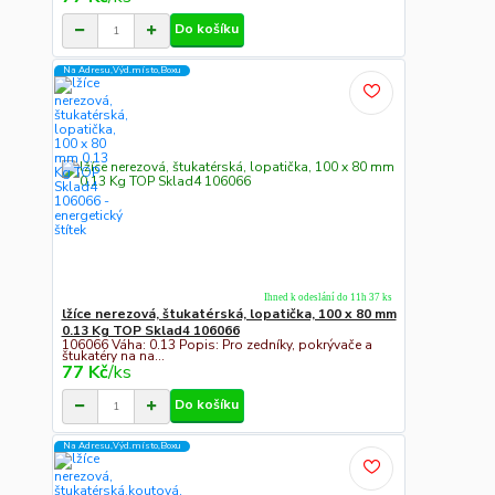
Do košíku
Na Adresu,Výd.místo,Boxu
Ihned k odeslání do 11h 37 ks
lžíce nerezová, štukatérská, lopatička, 100 x 80 mm
0.13 Kg TOP Sklad4 106066
106066 Váha: 0.13 Popis: Pro zedníky, pokrývače a
štukatéry na na...
77 Kč
/
ks
Do košíku
Na Adresu,Výd.místo,Boxu