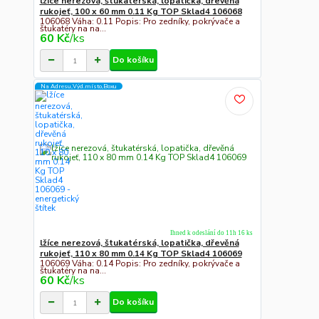
lžíce nerezová, štukatérská, lopatička, dřevěná
rukojeť, 100 x 60 mm 0.11 Kg TOP Sklad4 106068
106068 Váha: 0.11 Popis: Pro zedníky, pokrývače a
štukatéry na na...
60 Kč
/
ks
Do košíku
Na Adresu,Výd.místo,Boxu
Ihned k odeslání do 11h 16 ks
lžíce nerezová, štukatérská, lopatička, dřevěná
rukojeť, 110 x 80 mm 0.14 Kg TOP Sklad4 106069
106069 Váha: 0.14 Popis: Pro zedníky, pokrývače a
štukatéry na na...
60 Kč
/
ks
Do košíku