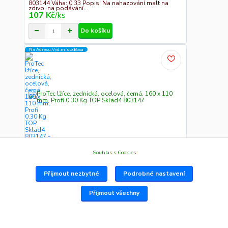
803144 Váha: 0.33 Popis: Na nahazování malt na
zdivo, na podávání...
107 Kč
/
ks
Do košíku
Na Adresu,Výd.místo,Boxu
Souhlas s Cookies
Ihned k odeslání do 11h 77 ks
ProTec lžíce, zednická, ocelová, černá, 160 x 110
mm, Profi 0.30 Kg TOP Sklad4 803147
Přijmout nezbytné
Podrobné nastavení
803147 Váha: 0.30 Popis: Na nahazování malt na
zdivo, na podávání...
107 Kč
/
ks
Přijmout všechny
Do košíku
Na Adresu,Výd.místo,Boxu