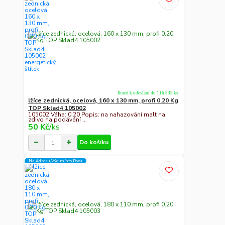
Ihned k odeslání do 11h 535 ks
lžíce zednická, ocelová, 160 x 130 mm, profi 0.20 Kg
TOP Sklad4 105002
105002 Váha: 0.20 Popis: na nahazování malt na
zdivo na podávání ...
50 Kč
/
ks
Do košíku
Na Adresu,Výd.místo,Boxu