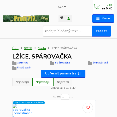
0
ks
CZK
za
0 Kč
Menu
Hledat
Úvod
TOP S4
Stavba
LŽÍCE, SPÁROVAČKA
LŽÍCE, SPÁROVAČKA
zednická
spárovačka
štukatérská
čistič spár
Upřesnit parametry
Nejnovější
Nejlevnější
Nejdražší
Zobrazuji 1-47 z 47
strana
z 1
Na Adresu,Výd.místo,Boxu