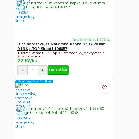
Ihned k odeslání do 11h 791 ks
lžíce nerezová, štukatérská, kapka, 160 x 20 mm
0.13 Kg TOP Sklad4 106057
106057 Váha: 0.13 Popis: Pro zedníky, pokrývače a
štukatéry na na...
77 Kč
/
ks
Do košíku
Na Adresu,Výd.místo,Boxu