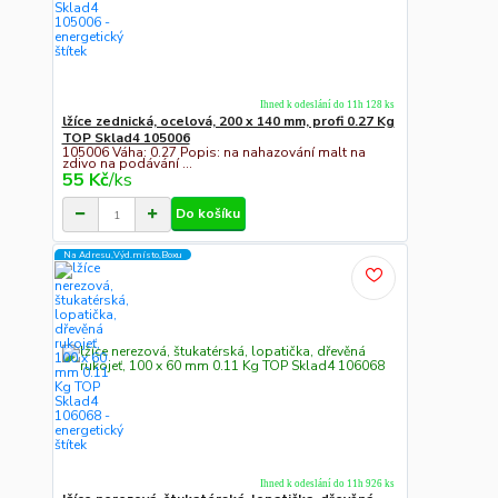
Ihned k odeslání do 11h 128 ks
lžíce zednická, ocelová, 200 x 140 mm, profi 0.27 Kg
TOP Sklad4 105006
105006 Váha: 0.27 Popis: na nahazování malt na
zdivo na podávání ...
55 Kč
/
ks
Do košíku
Na Adresu,Výd.místo,Boxu
Ihned k odeslání do 11h 926 ks