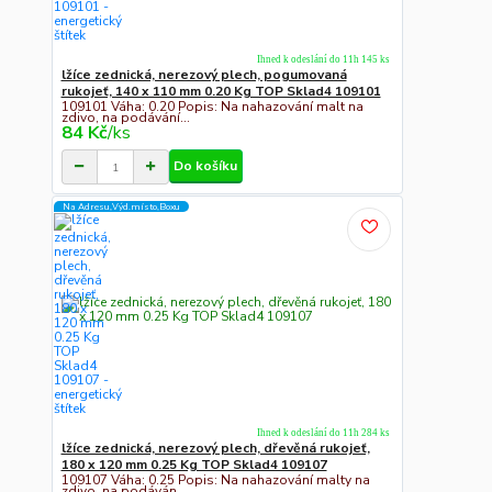
Ihned k odeslání do 11h 145 ks
lžíce zednická, nerezový plech, pogumovaná
rukojeť, 140 x 110 mm 0.20 Kg TOP Sklad4 109101
109101 Váha: 0.20 Popis: Na nahazování malt na
zdivo, na podávání...
84 Kč
/
ks
Do košíku
Na Adresu,Výd.místo,Boxu
Ihned k odeslání do 11h 284 ks
lžíce zednická, nerezový plech, dřevěná rukojeť,
180 x 120 mm 0.25 Kg TOP Sklad4 109107
109107 Váha: 0.25 Popis: Na nahazování malty na
zdivo, na podáván...