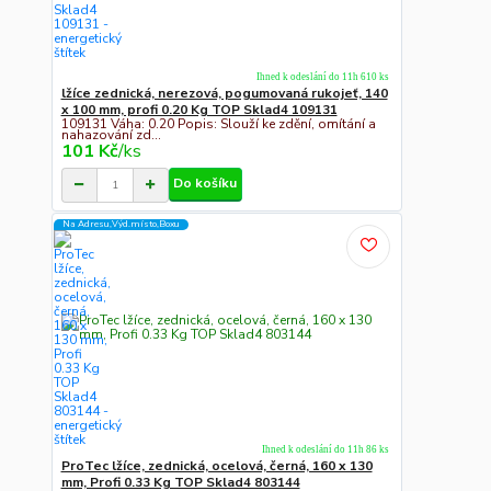
Ihned k odeslání do 11h 610 ks
lžíce zednická, nerezová, pogumovaná rukojeť, 140
x 100 mm, profi 0.20 Kg TOP Sklad4 109131
109131 Váha: 0.20 Popis: Slouží ke zdění, omítání a
nahazování zd...
101 Kč
/
ks
Do košíku
Na Adresu,Výd.místo,Boxu
Ihned k odeslání do 11h 86 ks
ProTec lžíce, zednická, ocelová, černá, 160 x 130
mm, Profi 0.33 Kg TOP Sklad4 803144