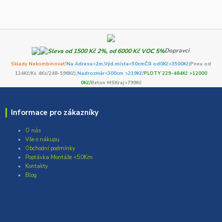
Dopravci
Sklady Nekombinovat!
Na Adresu<2m,
Výd.místa<50cm
ČR od0Kč
>3500Kč
(Pneu od
124Kč/Ks 4Ks/248-596Kč)
,Nadrozměr<300cm >219Kč/
PLOTY 229-484Kč >12000
0Kč/
Beton MSKraj>799Kč
Informace pro zákazníky
O nás
Vše o nákupu
Obchodní podmínky
Poptávka Montáže <50Km
Kontakty
Blog