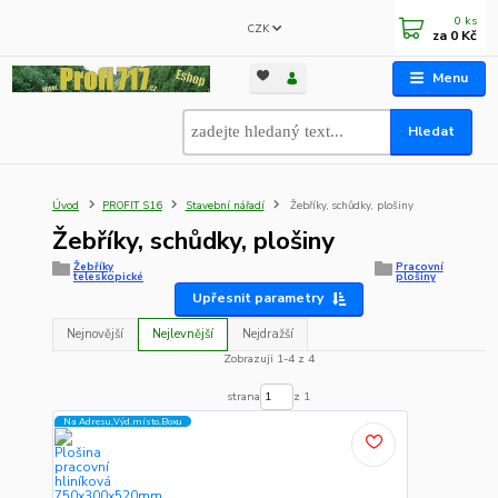
0
ks
CZK
za
0 Kč
Menu
Hledat
Úvod
PROFIT S16
Stavební nářadí
Žebříky, schůdky, plošiny
Žebříky, schůdky, plošiny
Žebříky
Pracovní
teleskopické
plošiny
Upřesnit parametry
Nejnovější
Nejlevnější
Nejdražší
Zobrazuji 1-4 z 4
strana
z 1
Na Adresu,Výd.místo,Boxu