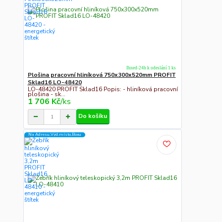
Ihned-24h k odeslání 1 ks
Plošina pracovní hliníková 750x300x520mm PROFIT
Sklad16 LO-48420
LO-48420 PROFIT Sklad16 Popis: - hliníková pracovní
plošina - sk...
1 706 Kč
/
ks
Do košíku
Na Adresu,Výd.místo,Boxu