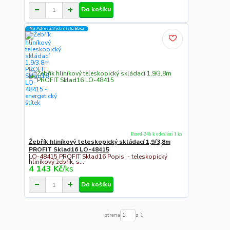
Do košíku
Na Adresu,Výd.místo,Boxu
Ihned-24h k odeslání 1 ks
Žebřík hliníkový teleskopický skládací 1,9/3,8m
PROFIT Sklad16 LO-48415
LO-48415 PROFIT Sklad16 Popis: - teleskopický
hliníkový žebřík, s...
4 143 Kč
/
ks
Do košíku
strana
z 1