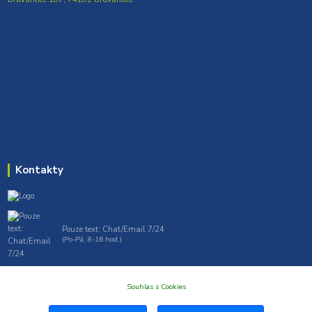
Kontakty
Pouze text: Chat/Email 7/24
(Po-Pá, 8-16 hod.)
gt7profi717@gmail.com , tprofi@seznam.cz
Souhlas s Cookies