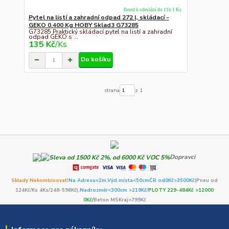
Ihned k odeslání do 11h 1 Ks
Pytel na listí a zahradní odpad 272 l, skládací -
GEKO 0.400 Kg HOBY Sklad3 G73285
G73285 Praktický skládací pytel na listí a zahradní
odpad GEKO s ...
135 Kč
/
Ks
Do košíku
strana
z 1
Dopravci
Sklady Nekombinovat!
Na Adresu<2m,
Výd.místa<50cm
ČR od0Kč
>3500Kč
(Pneu od
124Kč/Ks 4Ks/248-596Kč)
,Nadrozměr<300cm >219Kč/
PLOTY 229-484Kč >12000
0Kč/
Beton MSKraj>799Kč