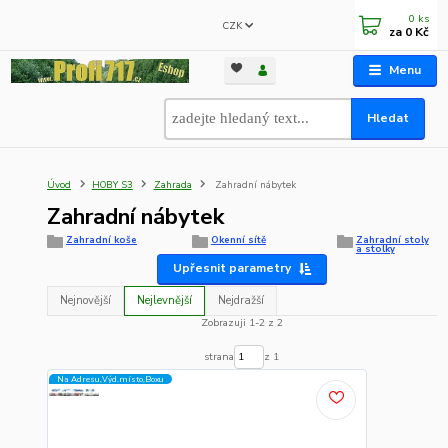
0
ks
CZK
za
0 Kč
Menu
Hledat
Úvod
HOBY S3
Zahrada
Zahradní nábytek
Zahradní nábytek
Zahradní koše
Okenní sítě
Zahradní stoly
a stolky
Upřesnit parametry
Nejnovější
Nejlevnější
Nejdražší
Zobrazuji 1-2 z 2
strana
z 1
Na Adresu,Výd.místo,Boxu