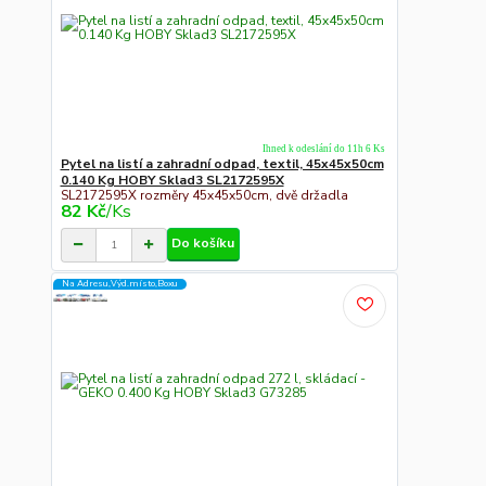
Ihned k odeslání do 11h 6 Ks
Pytel na listí a zahradní odpad, textil, 45x45x50cm
0.140 Kg HOBY Sklad3 SL2172595X
SL2172595X rozměry 45x45x50cm, dvě držadla
82 Kč
/
Ks
Do košíku
Na Adresu,Výd.místo,Boxu