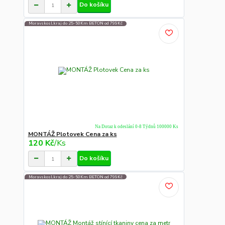
Do košíku
Moravskosl.kraj do 25-50Km BETON od 799Kč
Na Dotaz k odeslání 0-8 Týdnů 100000 Ks
MONTÁŽ Plotovek Cena za ks
120 Kč
/
Ks
Do košíku
Moravskosl.kraj do 25-50Km BETON od 799Kč