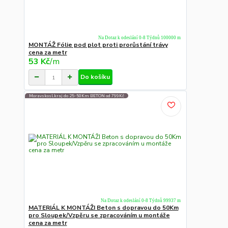
Na Dotaz k odeslání 0-8 Týdnů 100000 m
MONTÁŽ Fólie pod plot proti prorůstání trávy
cena za metr
53 Kč
/
m
Do košíku
Moravskosl.kraj do 25-50Km BETON od 799Kč
Na Dotaz k odeslání 0-8 Týdnů 99937 m
MATERIÁL K MONTÁŽI Beton s dopravou do 50Km
pro Sloupek/Vzpěru se zpracováním u montáže
cena za metr