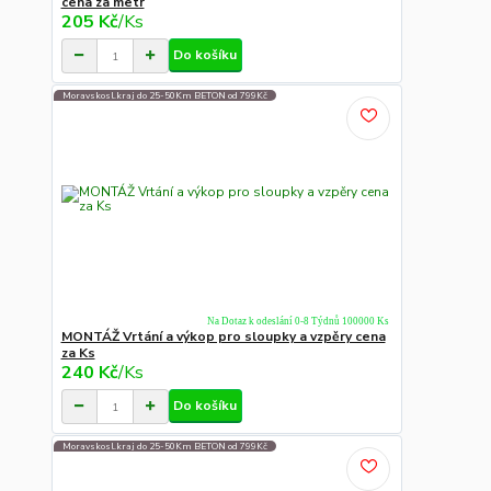
cena za metr
205 Kč
/
Ks
Do košíku
Moravskosl.kraj do 25-50Km BETON od 799Kč
Na Dotaz k odeslání 0-8 Týdnů 100000 Ks
MONTÁŽ Vrtání a výkop pro sloupky a vzpěry cena
za Ks
240 Kč
/
Ks
Do košíku
Moravskosl.kraj do 25-50Km BETON od 799Kč