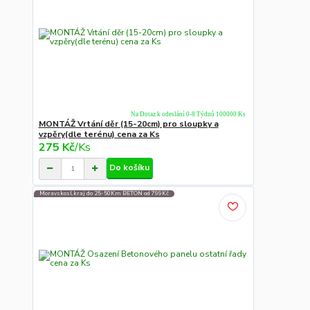
Na Dotaz k odeslání 0-8 Týdnů 100000 Ks
MONTÁŽ Vrtání děr (15-20cm) pro sloupky a
vzpěry(dle terénu) cena za Ks
275 Kč
/
Ks
Do košíku
Moravskosl.kraj do 25-50Km BETON od 799Kč