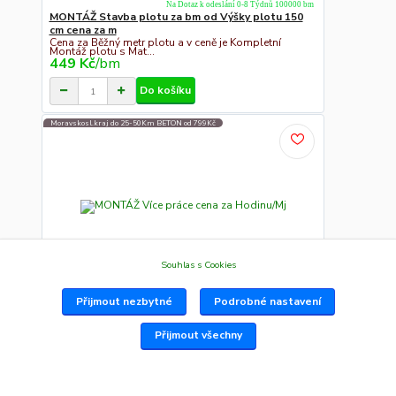
Na Dotaz k odeslání 0-8 Týdnů 100000 bm
MONTÁŽ Stavba plotu za bm od Výšky plotu 150
cm cena za m
Cena za Běžný metr plotu a v ceně je Kompletní
Montáž plotu s Mat...
449 Kč
/
bm
Do košíku
Moravskosl.kraj do 25-50Km BETON od 799Kč
Souhlas s Cookies
Přijmout nezbytné
Podrobné nastavení
Na Dotaz k odeslání 0-8 Týdnů 100000 hodinu
MONTÁŽ Více práce cena za Hodinu/Mj
450 Kč
/
hodinu
Přijmout všechny
Do košíku
Moravskosl.kraj do 25-50Km BETON od 799Kč