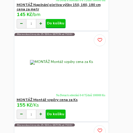
Na Dotaz k odeslání 0-8 Týdnů 100000 bm
MONTÁŽ Napínání pletiva výšky 150, 160, 180 cm
cena za metr
145 Kč
/
bm
Do košíku
Moravskosl.kraj do 25-50Km BETON od 799Kč
Na Dotaz k odeslání 0-8 Týdnů 100000 Ks
MONTÁŽ Montáž vzpěry cena za Ks
155 Kč
/
Ks
Do košíku
Moravskosl.kraj do 25-50Km BETON od 799Kč