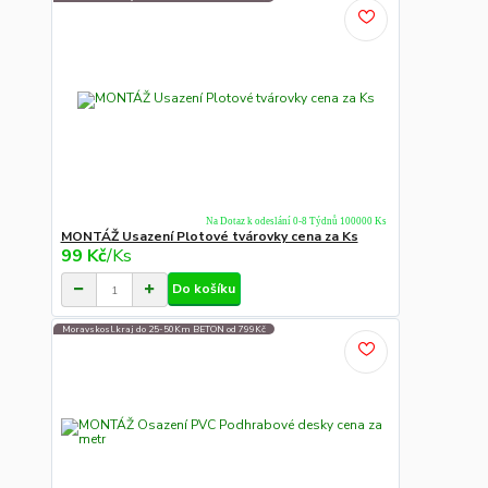
Na Dotaz k odeslání 0-8 Týdnů 100000 Ks
MONTÁŽ Usazení Plotové tvárovky cena za Ks
99 Kč
/
Ks
Do košíku
Moravskosl.kraj do 25-50Km BETON od 799Kč