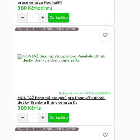
práce cena za Hodinu/Mj
380 Kč
/
hodinnu
Do košíku
Moravskosl.kraj do 25-50Km BETON od 799Kč
Na Dotaz k odeslání 0-8 Týdnů 100000 Ks
MONTÁŽ Betonáž sloupků pro Panely/Podhrab.
desky, Branky a Brány cena za Ks
389 Kč
/
Ks
Do košíku
Moravskosl.kraj do 25-50Km BETON od 799Kč