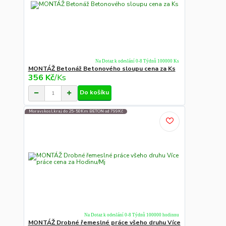
Na Dotaz k odeslání 0-8 Týdnů 100000 Ks
MONTÁŽ Betonáž Betonového sloupu cena za Ks
356 Kč
/
Ks
Do košíku
Moravskosl.kraj do 25-50Km BETON od 799Kč
Na Dotaz k odeslání 0-8 Týdnů 100000 hodinnu
MONTÁŽ Drobné řemeslné práce všeho druhu Více