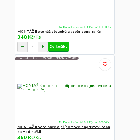
Na Dotaz k odeslání 0-8 Týdnů 100000 Ks
MONTÁŽ Betonáž sloupků a vzpěr cena za Ks
348 Kč
/
Ks
Do košíku
Moravskosl.kraj do 25-50Km BETON od 799Kč
Na Dotaz k odeslání 0-8 Týdnů 100000 Ks
MONTÁŽ Koordinace a přípomoce bagristovi cena
za Hodinu/Mj
350 Kč
/
Ks