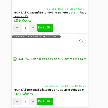
Na Dotaz k odeslání 0-8 Týdnů 100000 Ks
MONTÁŽ Osazení Betonového panelu ostatní řady
cena za Ks
299 Kč
/
Ks
Do košíku
Moravskosl.kraj do 25-50Km BETON od 799Kč
Na Dotaz k odeslání 0-8 Týdnů 100000 bm
MONTÁŽ Betonáž základů do tl. 300mm cena za m
300 Kč
/
bm
Do košíku