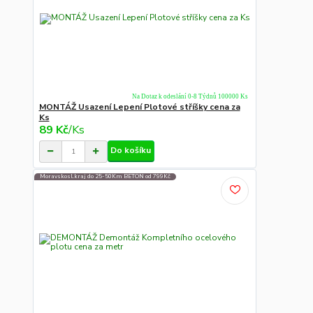
Na Dotaz k odeslání 0-8 Týdnů 100000 Ks
MONTÁŽ Usazení Lepení Plotové stříšky cena za
Ks
89 Kč
/
Ks
Do košíku
Moravskosl.kraj do 25-50Km BETON od 799Kč