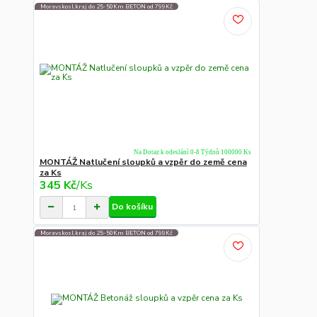
Moravskosl.kraj do 25-50Km BETON od 799Kč
Na Dotaz k odeslání 0-8 Týdnů 100000 Ks
MONTÁŽ Natlučení sloupků a vzpěr do země cena
za Ks
345 Kč
/
Ks
Do košíku
Moravskosl.kraj do 25-50Km BETON od 799Kč