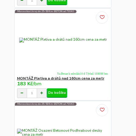
Do košíku
Moravskosl.kraj do 25-50Km BETON od 799Kč
Na Dotaz k odeslání 0-8 Týdnů 100000 bm
MONTÁŽ Pletiva a drátů nad 160cm cena za metr
183 Kč
/
bm
Do košíku
Moravskosl.kraj do 25-50Km BETON od 799Kč