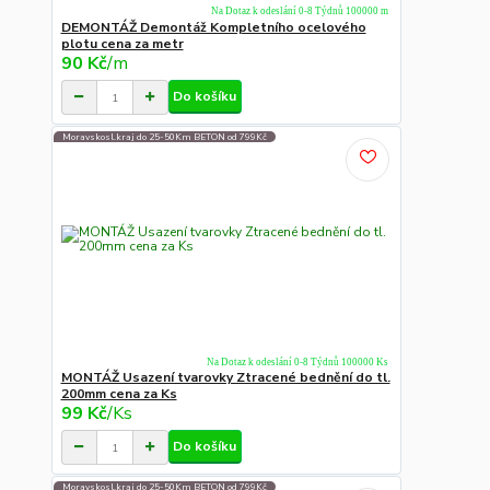
Na Dotaz k odeslání 0-8 Týdnů 100000 m
DEMONTÁŽ Demontáž Kompletního ocelového
plotu cena za metr
90 Kč
/
m
Do košíku
Moravskosl.kraj do 25-50Km BETON od 799Kč
Na Dotaz k odeslání 0-8 Týdnů 100000 Ks
MONTÁŽ Usazení tvarovky Ztracené bednění do tl.
200mm cena za Ks
99 Kč
/
Ks
Do košíku
Moravskosl.kraj do 25-50Km BETON od 799Kč