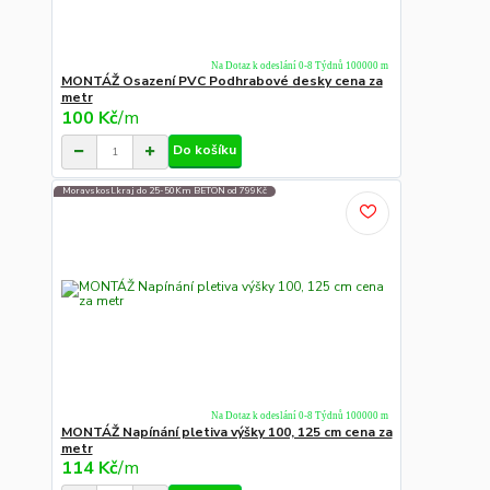
Na Dotaz k odeslání 0-8 Týdnů 100000 m
MONTÁŽ Osazení PVC Podhrabové desky cena za
metr
100 Kč
/
m
Do košíku
Moravskosl.kraj do 25-50Km BETON od 799Kč
Na Dotaz k odeslání 0-8 Týdnů 100000 m
MONTÁŽ Napínání pletiva výšky 100, 125 cm cena za
metr
114 Kč
/
m