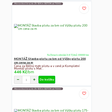
Moravskosl.kraj do 25-50Km BETON od 799Kč
Na Dotaz k odeslání 0-8 Týdnů 100000 bm
MONTÁŽ Stavba plotu za bm od Výšky plotu 200
cm cena za m
Cena za Běžný metr plotu a v ceně je Kompletní
Montáž plotu s Mat...
446 Kč
/
bm
Do košíku
Moravskosl.kraj do 25-50Km BETON od 799Kč