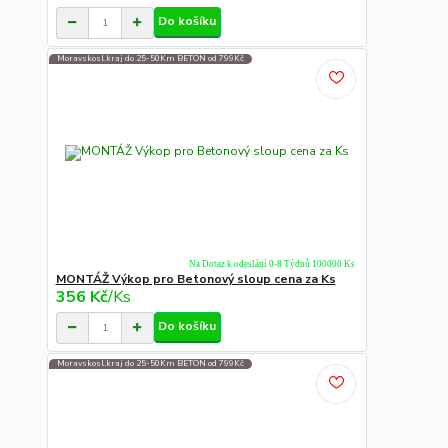
Do košíku
Moravskosl.kraj do 25-50Km BETON od 799Kč
Na Dotaz k odeslání 0-8 Týdnů 100000 Ks
MONTÁŽ Výkop pro Betonový sloup cena za Ks
356 Kč
/
Ks
Do košíku
Moravskosl.kraj do 25-50Km BETON od 799Kč