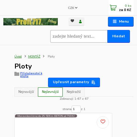
0
ks
CZK
za
0 Kč
Menu
Hledat
Úvod
MONTÁŽ
Ploty
Ploty
Příslušenství k
plotu
Upřesnit parametry
Nejnovější
Nejlevnější
Nejdražší
Zobrazuji 1-67 z 67
strana
z 1
Moravskosl.kraj do 25-50Km BETON od 799Kč