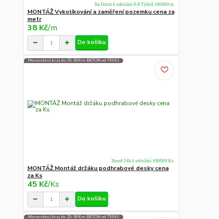
Na Dotaz k odeslání 0-8 Týdnů 100000 m
MONTÁŽ Vykolíkování a zaměření pozemku cena za
metr
38 Kč
/
m
Do košíku
Moravskosl.kraj do 25-50Km BETON od 799Kč
Ihned-24h k odeslání 100000 Ks
MONTÁŽ Montáž držáku podhrabové desky cena
za Ks
45 Kč
/
Ks
Do košíku
Moravskosl.kraj do 25-50Km BETON od 799Kč