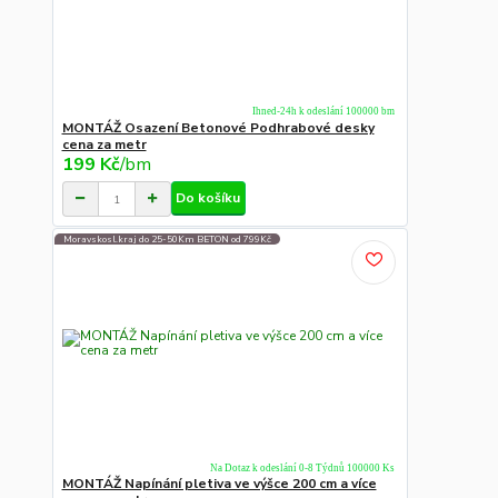
Ihned-24h k odeslání 100000 bm
MONTÁŽ Osazení Betonové Podhrabové desky
cena za metr
199 Kč
/
bm
Do košíku
Moravskosl.kraj do 25-50Km BETON od 799Kč
Na Dotaz k odeslání 0-8 Týdnů 100000 Ks
MONTÁŽ Napínání pletiva ve výšce 200 cm a více