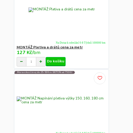
Na Dotaz k odeslání 0-8 Týdnů 100000 bm
MONTÁŽ Pletiva a drátů cena za metr
127 Kč
/
bm
Do košíku
Moravskosl.kraj do 25-50Km BETON od 799Kč