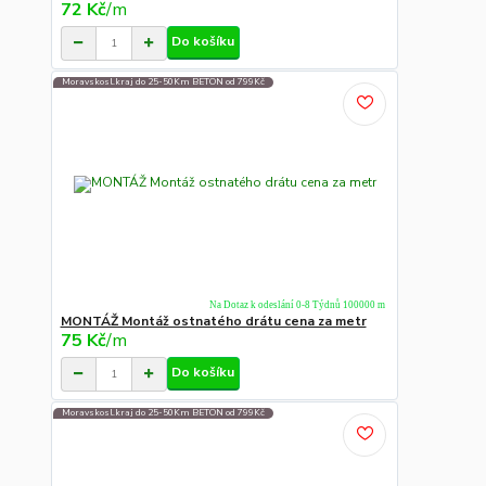
72 Kč
/
m
Do košíku
Moravskosl.kraj do 25-50Km BETON od 799Kč
Na Dotaz k odeslání 0-8 Týdnů 100000 m
MONTÁŽ Montáž ostnatého drátu cena za metr
75 Kč
/
m
Do košíku
Moravskosl.kraj do 25-50Km BETON od 799Kč