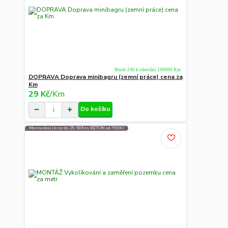
Ihned-24h k odeslání 100000 Km
DOPRAVA Doprava minibagru (zemní práce) cena za
Km
29 Kč
/
Km
Do košíku
Moravskosl.kraj do 25-50Km BETON od 799Kč