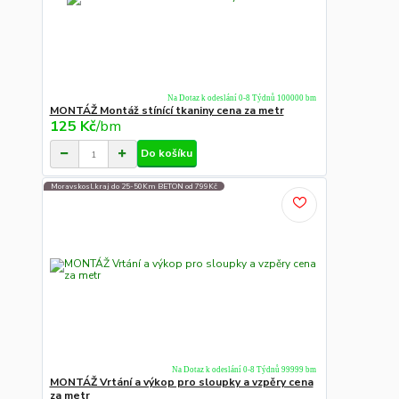
Na Dotaz k odeslání 0-8 Týdnů 100000 bm
MONTÁŽ Montáž stínící tkaniny cena za metr
125 Kč
/
bm
Do košíku
Moravskosl.kraj do 25-50Km BETON od 799Kč
Na Dotaz k odeslání 0-8 Týdnů 99999 bm
MONTÁŽ Vrtání a výkop pro sloupky a vzpěry cena
za metr