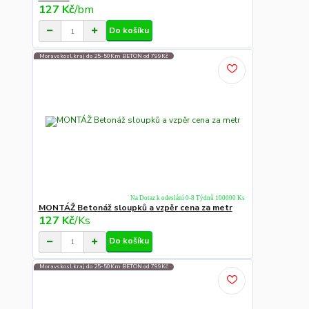
127 Kč
/
bm
Do košíku
Moravskosl.kraj do 25-50Km BETON od 799Kč
Na Dotaz k odeslání 0-8 Týdnů 100000 Ks
MONTÁŽ Betonáž sloupků a vzpěr cena za metr
127 Kč
/
Ks
Do košíku
Moravskosl.kraj do 25-50Km BETON od 799Kč