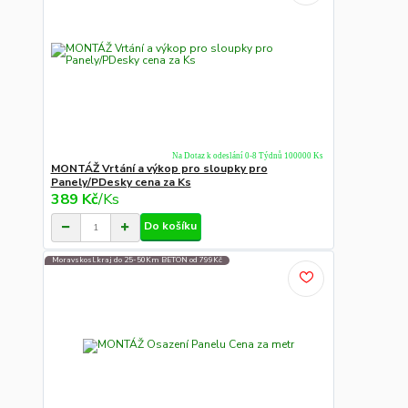
Na Dotaz k odeslání 0-8 Týdnů 100000 Ks
MONTÁŽ Vrtání a výkop pro sloupky pro
Panely/PDesky cena za Ks
389 Kč
/
Ks
Do košíku
Moravskosl.kraj do 25-50Km BETON od 799Kč