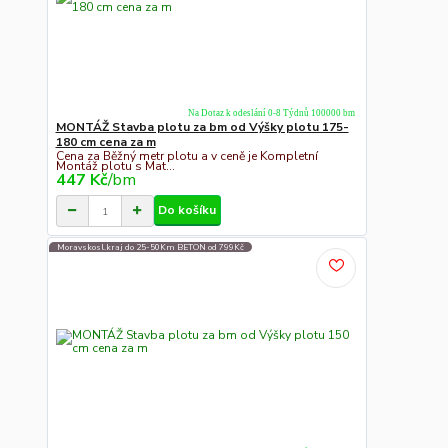
Na Dotaz k odeslání 0-8 Týdnů 100000 bm
MONTÁŽ Stavba plotu za bm od Výšky plotu 175-
180 cm cena za m
Cena za Běžný metr plotu a v ceně je Kompletní
Montáž plotu s Mat...
447 Kč
/
bm
Do košíku
Moravskosl.kraj do 25-50Km BETON od 799Kč