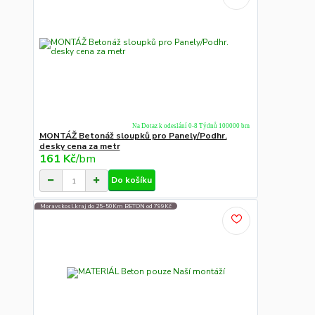
Na Dotaz k odeslání 0-8 Týdnů 100000 bm
MONTÁŽ Betonáž sloupků pro Panely/Podhr.
desky cena za metr
161 Kč
/
bm
Do košíku
Moravskosl.kraj do 25-50Km BETON od 799Kč