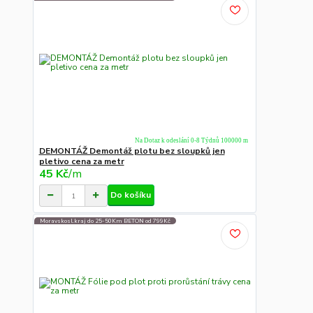
Na Dotaz k odeslání 0-8 Týdnů 100000 m
DEMONTÁŽ Demontáž plotu bez sloupků jen
pletivo cena za metr
45 Kč
/
m
Do košíku
Moravskosl.kraj do 25-50Km BETON od 799Kč