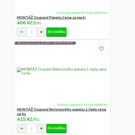
Na Dotaz k odeslání 0-8 Týdnů 100000 bm
MONTÁŽ Osazení Panelu Cena za metr
406 Kč
/
bm
Do košíku
Moravskosl.kraj do 25-50Km BETON od 799Kč
Na Dotaz k odeslání 0-8 Týdnů 100000 Ks
MONTÁŽ Osazení Betonového panelu 1.řada cena
za Ks
415 Kč
/
Ks
Do košíku