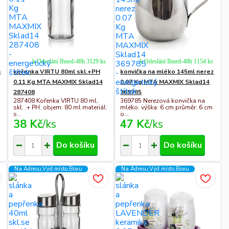
k Odeslání Ihned-48h 3129 ks
k Odeslání Ihned-48h 1154 ks
m
kořenka VIRTU 80ml skl.+PH
konvička na mléko 145ml nerez
0.11 Kg MTA MAXMIX Sklad14
0.07 Kg MTA MAXMIX Sklad14
287408
369785
,
287408 Kořenka VIRTU 80 ml,
369785 Nerezová konvička na
skl. .+ PH. objem: 80 ml materiál:
mléko. výška: 6 cm průměr: 6 cm
s...
o...
38 Kč
/
ks
47 Kč
/
ks
Do košíku
Do košíku
Na Adresu,Výd.místo,Boxu
Na Adresu,Výd.místo,Boxu