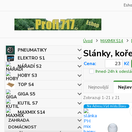
Esh
Úvod
MAXMIX S14
PNEUMATIKY
Slánky, koř
ELEKTRO S1
Cena:
Kč
NÁŘADÍ S2
Ihned-24h k odeslá
HOBY S3
TOP S4
Nejnovější
Nejlev
GIGA S5
Zobrazuji 1-21 z 21
KUTIL S7
Na Adresu,Výd.místo,Boxu
MAXMIX S14
ZAHRADA
DOMÁCNOST