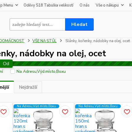
op Menu
Oděvy S18 Tabulka velikostí
O nás
Vše o nákupu
K
Hledat
DOMÁCNOST
VŠE NA STŮL
Slánky, kořenky, nádobky na olej, ocet
enky, nádobky na olej, ocet
Od
ní
Na Adresu,Výd.místo,Boxu
nější
Nejdražší
Na Adresu,Výd.místo,Boxu
Na Adresu,Výd.místo,Boxu