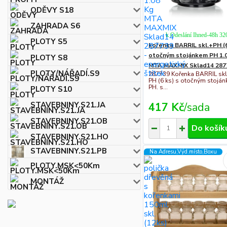
ODĚVY S18
ZAHRADA S6
k Odeslání Ihned-48h 32
PLOTY S5
kořenka BARRIL skl.+PH (
otočným stojánkem PH 1.
PLOTY S8
MTA MAXMIX Sklad14 287
PLOTY/NÁŘADÍ.S9
287739 Kořenka BARRIL skl
PH (6 ks) s otočným stojá
PH. s...
PLOTY S10
417 Kč
/
sada
STAVEBNINY.S21.JA
STAVEBNINY.S21.OB
Do košík
STAVEBNINY.S21.HO
STAVEBNINY.S21.PB
Na Adresu,Výd.místo,Boxu
PLOTY.MSK<50Km
MONTÁŽ