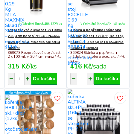
k Odeslání Ihned-48h 1329 ks
k Odeslání Ihned-48h 141 sada
rozprašovač olej/ocet 2x100ml
slánka a pepřenka+nádobka
v.20,4cm nerez/PH CULINARIA
na olej a ocet skl./PH, se stoj.
0.29 Kg MTA MAXMIX Sklad14
EXCELLE 0.69 Kg MTA MAXMIX
369078
Sklad14 369824
369078 Rozprašovač olej / ocet,
369824 Slánka a pepřenka +
.
2 x 100 ml, v. 20,4 cm, nerez / P...
nádobka na olej a ocet, skl. / PH,
se ...
315 Kč
/
ks
416 Kč
/
sada
Do košíku
Do košíku
Na Adresu,Výd.místo,Boxu