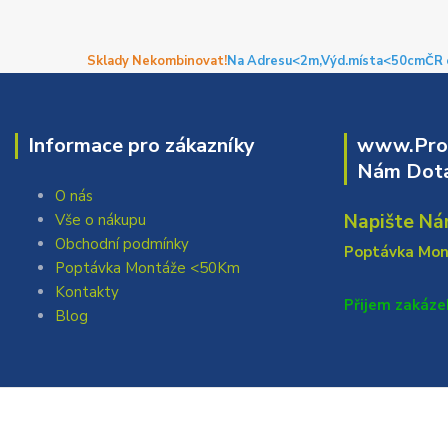
Sklady Nekombinovat!
Na Adresu<2m,
Výd.místa<50cm
ČR 
Informace pro zákazníky
www.Prof
Nám Dota
O nás
Napište Ná
Vše o nákupu
Obchodní podmínky
Poptávka Mo
Poptávka Montáže <50Km
Kontakty
Přijem zakáze
Blog