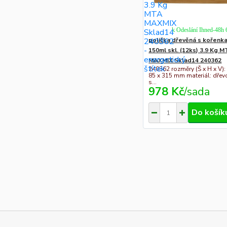
k Odeslání Ihned-48h 
polička dřevěná s kořenk
150ml skl. (12ks) 3.9 Kg 
MAXMIX Sklad14 240362
240362 rozměry (Š x H x V):
85 x 315 mm materiál: dřev
s...
978 Kč
/
sada
Do košík