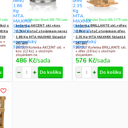
0 sada
k Odeslání Ihned-48h 704 sada
k Odeslání Ihned-48h 1179 sada
6ks) s
kořenka AKCENT skl.+kov.
kořenka BRILLANTE skl.+dřev.
08 Kg
(12ks) s otoč.stojánkem nerez
(16ks) s otoč.stojánkem dřev.
739
1.86 Kg MTA MAXMIX Sklad14
2.35 Kg MTA MAXMIX Sklad14
o +
267209
267207
nkem
267209 Kořenka AKCENT skl. +
267207 Kořenka BRILLANTE skl.
kov. (12 ks), s otočným
+ dřev. (16 ks) s otočným
stojánkem ne...
stojánkem...
486 Kč
/
sada
576 Kč
/
sada
u
Do košíku
Do košíku