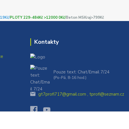
19Kč/
PLOTY 229-484Kč >12000 0Kč/
Beton MSKraj>799Kč
Kontakty
ce
Pouze text: Chat/Email 7/24
(Po-Pá, 8-16 hod.)
gt7profi717@gmail.com , tprofi@seznam.cz