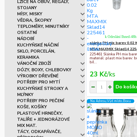
LŽÍCE NA OBUV, REGÁLY,
STOJANY
MÍSY, MISKY
VĚDRA, ŠKOPKY
TEPLOMĚRY, MINUTNÍKY
OSTATNÍ
k Odeslání Ihned-48h
NÁDOBÍ
slánka PH mix barev 0.02 
KUCHYŇSKÉ NÁČINÍ
MTA MAXMIX Sklad14 225
SKLO, PORCELÁN,
225461 Slánka PH mix bare
KERAMIKA
materiál: plast mix barev: bí
bíl...
VÁNOČNÍ ZBOŽÍ
DÓZY, BOXY, CHLEBOVKY
23 Kč
/
ks
VÝROBKY DŘEVĚNÉ
POTŘEBY PRO MYTÍ
Do košík
KUCHYŇSKÉ STROJKY A
MLÝNKY
POTŘEBY PRO PEČENÍ
Na Adresu,Výd.místo,Boxu
KOŠE, KOŠÍKY
PLASTOVÉ HRNEČKY,
TALÍŘE + JEDNORÁZOVÉ
MIX MAT.
TÁCY, ODKAPÁVAČE,