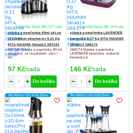
k Odeslání Ihned-48h 1517 sada
k Odeslání Ihned-48h 1619 sada
slánka a pepřenka 40ml skl.se
slánka a pepřenka LAVENDER
stojánkem sklo/nerez 0.21 Kg
keramika 0.27 Kg MTA MAXMIX
MTA MAXMIX Sklad14 267241
Sklad14 266174
267241 Slánka a pepřenka 40 ml,
266174 Slánka a pepřenka
skleněná, se stojánkem, sklo /
LAVENDER keramika. materiál:
ne...
keramika b...
97 Kč
/
sada
146 Kč
/
sada
Do košíku
Do košíku
Na Adresu,Výd.místo,Boxu
Na Adresu,Výd.místo,Boxu