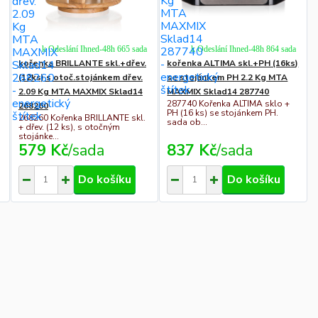
k Odeslání Ihned-48h 665 sada
k Odeslání Ihned-48h 864 sada
kořenka BRILLANTE skl.+dřev.
kořenka ALTIMA skl.+PH (16ks)
(12ks) s otoč.stojánkem dřev.
se stojánkem PH 2.2 Kg MTA
2.09 Kg MTA MAXMIX Sklad14
MAXMIX Sklad14 287740
287740 Kořenka ALTIMA sklo +
268260
PH (16 ks) se stojánkem PH.
268260 Kořenka BRILLANTE skl.
sada ob...
+ dřev. (12 ks), s otočným
stojánke...
579 Kč
/
sada
837 Kč
/
sada
Do košíku
Do košíku