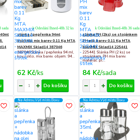
3 sada
k Odeslání Ihned-48h 32 ks
k Odeslání Ihned-48h 36 sada
 40ml
slánka / pepřenka 94ml
slánka PH (2ks) se stojánkem
l.
kov/sklo mix barev 0.11 Kg MTA
PH mix barev 0.11 Kg MTA
ad14
MAXMIX Sklad14 387046
MAXMIX Sklad14 225441
387046 Slánka / pepřenka 94 ml,
225441 Slánka PH (2 ks) se
kov / sklo, mix barev. objem: 94...
stojánkem, PH mix barev.
materiál: pl...
62 Kč
/
ks
84 Kč
/
sada
u
Do košíku
Do košíku
Na Adresu,Výd.místo,Boxu
Na Adresu,Výd.místo,Boxu