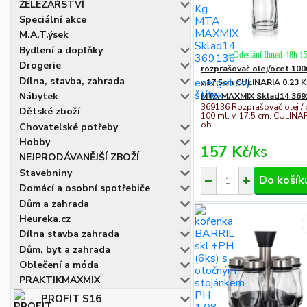
ŽELEZÁŘSTVÍ
Speciální akce
M.A.T.ýsek
Bydlení a doplňky
k Odeslání Ihned-48h 1
Drogerie
rozprašovač olej/ocet 10
Dílna, stavba, zahrada
v.17,5cm CULINARIA 0.23 
Nábytek
MTA MAXMIX Sklad14 369
369136 Rozprašovač olej / 
Dětské zboží
100 ml, v. 17,5 cm, CULINA
ob...
Chovatelské potřeby
Hobby
157 Kč
/
ks
NEJPRODÁVANĚJŠÍ ZBOŽÍ
Stavebniny
Do košík
Domácí a osobní spotřebiče
Dům a zahrada
Heureka.cz
Dílna stavba zahrada
Dům, byt a zahrada
Oblečení a móda
PRAKTIKMAXMIX
PROFIT S16