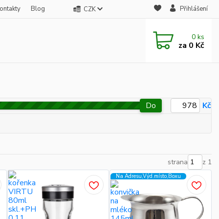
ontakty
Blog
Přihlášení
CZK
0
ks
za
0 Kč
Do
Kč
strana
z 1
Na Adresu,Výd.místo,Boxu