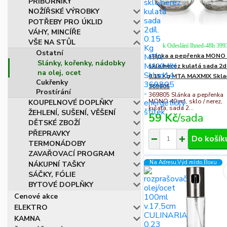
PŘÍBORNÍKY
NOŽÍŘSKÉ VÝROBKY
POTŘEBY PRO ÚKLID
VÁHY, MINCÍŘE
VŠE NA STŮL
k Odeslání Ihned-48h 399
Ostatní
slánka a pepřenka MONO
Slánky, kořenky, nádobky
sklo/nerez kulatá sada 2dí
na olej, ocet
0.15 Kg MTA MAXMIX Skl
Cukřenky
369805
Prostírání
369805 Slánka a pepřenka
MONO 40 ml, sklo / nerez,
KOUPELNOVÉ DOPLŇKY
kulatá, sada 2...
ŽEHLENÍ, SUŠENÍ, VĚŠENÍ
59 Kč
/
sada
DĚTSKÉ ZBOŽÍ
PŘEPRAVKY
Do košík
TERMONÁDOBY
ZAVAŘOVACÍ PROGRAM
Na Adresu,Výd.místo,Boxu
NÁKUPNÍ TAŠKY
SÁČKY, FÓLIE
BYTOVÉ DOPLŇKY
Cenové akce
ELEKTRO
KAMNA