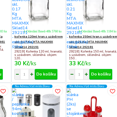
 83 ks
k Odeslání Ihned-48h 5760 ks
k Odeslání Ihned-48h 1184 ks
Kg
kořenka 120ml hran.s uzávěrem
kořenka 150ml hran.s uzávěre
461
skl. 0.17 Kg MTA MAXMIX
skl. 0.21 Kg MTA MAXMIX
v.
Sklad14 292191
Sklad14 292181
lá,
292191 Kořenka 120 ml, hranatá,
292181 Kořenka 150 ml, hranatá
s uzávěrem, skleněná. objem:
s uzávěrem, skleněná. objem:
120...
150...
30 Kč
/
ks
33 Kč
/
ks
u
Do košíku
Do košíku
Na Adresu,Výd.místo,Boxu
Na Adresu,Výd.místo,Boxu