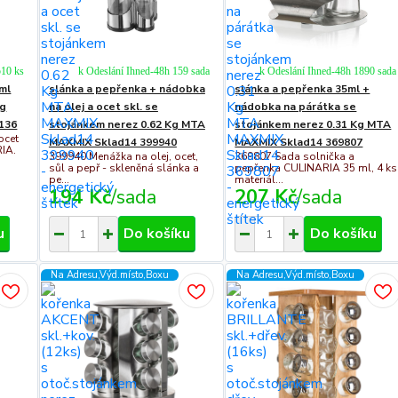
510 ks
k Odeslání Ihned-48h 159 sada
k Odeslání Ihned-48h 1890 sada
0ml
slánka a pepřenka + nádobka
slánka a pepřenka 35ml +
Kg
na olej a ocet skl. se
nádobka na párátka se
136
stojánkem nerez 0.62 Kg MTA
stojánkem nerez 0.31 Kg MTA
ocet
MAXMIX Sklad14 399940
MAXMIX Sklad14 369807
RIA.
399940 Menážka na olej, ocet,
369807 Sada solnička a
sůl a pepř - skleněná slánka a
pepřenka CULINARIA 35 ml, 4 ks
pe...
materiál...
194 Kč
/
sada
207 Kč
/
sada
u
Do košíku
Do košíku
Na Adresu,Výd.místo,Boxu
Na Adresu,Výd.místo,Boxu