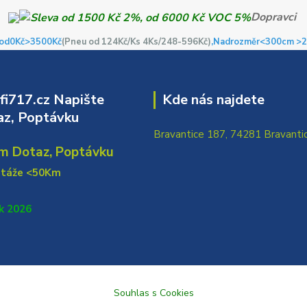
Dopravci
od0Kč
>3500Kč
(Pneu od 124Kč/Ks 4Ks/248-596Kč)
,Nadrozměr<300cm >2
i717.cz Napište
Kde nás najdete
z, Poptávku
Bravantice 187, 74281 Bravanti
m Dotaz, Poptávku
ntáže <50Km
k 2026
Souhlas s Cookies