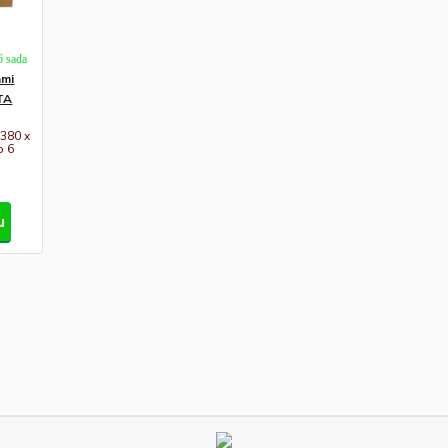
6 sada
ami
MTA
 380 x
o 6
u