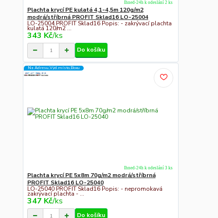
Ihned-24h k odeslání 2 ks
Plachta krycí PE kulatá 4,1-4,5m 120g/m2
modrá/stříbrná PROFIT Sklad16 LO-25004
LO-25004 PROFIT Sklad16 Popis: - zakrývací plachta
kulatá 120/m2 ...
343 Kč
/
ks
Do košíku
Na Adresu,Výd.místo,Boxu
Ihned-24h k odeslání 3 ks
Plachta krycí PE 5x8m 70g/m2 modrá/stříbrná
PROFIT Sklad16 LO-25040
LO-25040 PROFIT Sklad16 Popis: - nepromokavá
zakrývací plachta - ...
347 Kč
/
ks
Do košíku