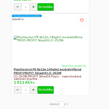
Do košíku
Na Adresu,Výd.místo,Boxu
Ihned-24h k odeslání 3 ks
Plachta krycí PE 8x12m 140g/m2 modrá/stříbrná
PROFI PROFIT Sklad16 LO-25296
LO-25296 PROFIT Sklad16 Popis: - nepromokavá
zakrývací plachta - ...
1 511 Kč
/
ks
Do košíku
strana
z 1