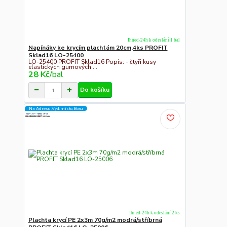
Ihned-24h k odeslání 1 bal
Napínáky ke krycím plachtám 20cm,4ks PROFIT
Sklad16 LO-25400
LO-25400 PROFIT Sklad16 Popis: - čtyři kusy
elastických gumových ...
28 Kč
/
bal
Do košíku
Na Adresu,Výd.místo,Boxu
Ihned-24h k odeslání 2 ks
Plachta krycí PE 2x3m 70g/m2 modrá/stříbrná