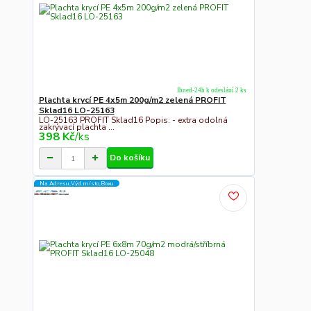
Ihned-24h k odeslání 2 ks
Plachta krycí PE 4x5m 200g/m2 zelená PROFIT
Sklad16 LO-25163
LO-25163 PROFIT Sklad16 Popis: - extra odolná
zakrývací plachta ...
398 Kč
/
ks
Do košíku
Na Adresu,Výd.místo,Boxu