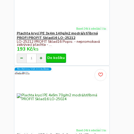
Ihned-24h k odeslání 1 ks
Plachta krycí PE 3x4m 140g/m2 modrá/stříbrná
PROFI PROFIT Sklad16 LO-25212
LO-25212 PROFIT Sklad16 Popis: - nepromokavá
zakrývací plachta - ...
193 Kč
/
ks
Do košíku
Na Adresu,Výd.místo,Boxu
Ihned-24h k odeslání 1 ks