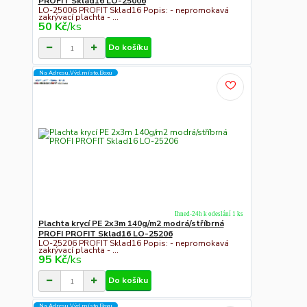
PROFIT Sklad16 LO-25006
LO-25006 PROFIT Sklad16 Popis: - nepromokavá
zakrývací plachta - ...
50 Kč
/
ks
Do košíku
Na Adresu,Výd.místo,Boxu
Ihned-24h k odeslání 1 ks
Plachta krycí PE 2x3m 140g/m2 modrá/stříbrná
PROFI PROFIT Sklad16 LO-25206
LO-25206 PROFIT Sklad16 Popis: - nepromokavá
zakrývací plachta - ...
95 Kč
/
ks
Do košíku
Na Adresu,Výd.místo,Boxu