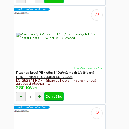
Na Adresu,Výd.místo,Boxu
Ihned-24h k odeslání 2 ks
Plachta krycí PE 4x6m 140g/m2 modrá/stříbrná
PROFI PROFIT Sklad16 LO-25224
LO-25224 PROFIT Sklad16 Popis: - nepromokavá
zakrývací plachta - ...
380 Kč
/
ks
Do košíku
Na Adresu,Výd.místo,Boxu