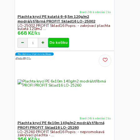
Ihned-24h k odeslání 2 ks
Plachta krycí PE kulatá 6-6,5m 120g/m2
modrá/stříbrná PROFIT Sklad16 LO-25002
LO-25002 PROFIT Sklad16 Popis: - zakrývací plachta
kulatá 120/m2 ...
668 Kč
/
ks
Do košíku
Na Adresu,Výd.místo,Boxu
Ihned-24h k odeslání 2 ks
Plachta krycí PE 6x10m 140g/m2 modrá/stříbrná
PROFI PROFIT Sklad16 LO-25260
LO-25260 PROFIT Sklad16 Popis: - nepromokavá
zakrývací plachta - ...
956 Kč
/
ks