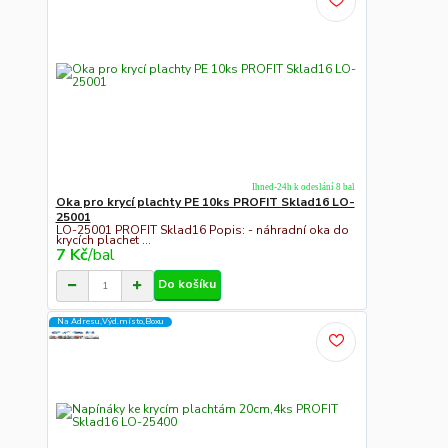
Ihned-24h k odeslání 8 bal
Oka pro krycí plachty PE 10ks PROFIT Sklad16 LO-
25001
LO-25001 PROFIT Sklad16 Popis: - náhradní oka do
krycích plachet ...
7 Kč
/
bal
Do košíku
Na Adresu,Výd.místo,Boxu