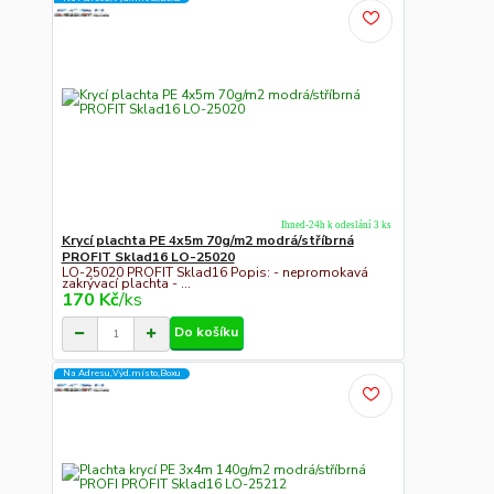
Ihned-24h k odeslání 3 ks
Krycí plachta PE 4x5m 70g/m2 modrá/stříbrná
PROFIT Sklad16 LO-25020
LO-25020 PROFIT Sklad16 Popis: - nepromokavá
zakrývací plachta - ...
170 Kč
/
ks
Do košíku
Na Adresu,Výd.místo,Boxu