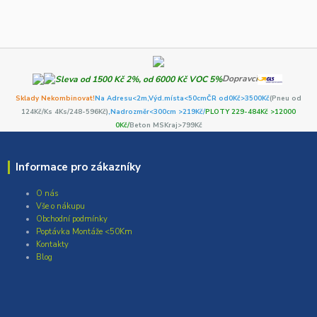
Dopravci
Sklady Nekombinovat!
Na Adresu<2m,
Výd.místa<50cm
ČR od0Kč
>3500Kč
(Pneu od
124Kč/Ks 4Ks/248-596Kč)
,Nadrozměr<300cm >219Kč/
PLOTY 229-484Kč >12000
0Kč/
Beton MSKraj>799Kč
Informace pro zákazníky
O nás
Vše o nákupu
Obchodní podmínky
Poptávka Montáže <50Km
Kontakty
Blog