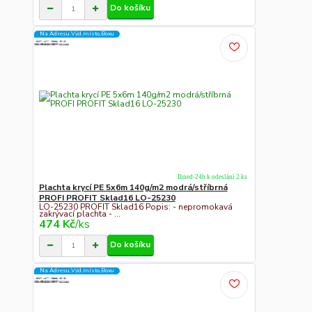
Do košíku
Na Adresu,Výd.místo,Boxu
Ihned-24h k odeslání 2 ks
Plachta krycí PE 5x6m 140g/m2 modrá/stříbrná
PROFI PROFIT Sklad16 LO-25230
LO-25230 PROFIT Sklad16 Popis: - nepromokavá
zakrývací plachta - ...
474 Kč
/
ks
Do košíku
Na Adresu,Výd.místo,Boxu