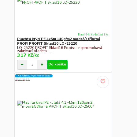
Ihned-24h k odeslání 1 ks
Plachta krycí PE 4x5m 140g/m2 modrá/stříbrná
PROFI PROFIT Sklad16 LO-25220
LO-25220 PROFIT Sklad16 Popis: - nepromokavá
zakrývací plachta - ...
317 Kč
/
ks
Do košíku
Na Adresu,Výd.místo,Boxu