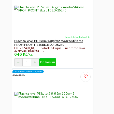
Ihned-24h k odeslání 2 ks
Plachta krycí PE 5x8m 140g/m2 modrá/stříbrná
PROFI PROFIT Sklad16 LO-25240
LO-25240 PROFIT Sklad16 Popis: - nepromokavá
zakrývací plachta - ...
646 Kč
/
ks
Do košíku
Na Adresu,Výd.místo,Boxu