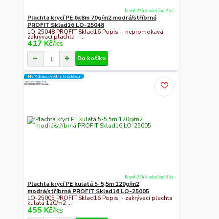
Ihned-24h k odeslání 2 ks
Plachta krycí PE 6x8m 70g/m2 modrá/stříbrná
PROFIT Sklad16 LO-25048
LO-25048 PROFIT Sklad16 Popis: - nepromokavá
zakrývací plachta - ...
417 Kč
/
ks
Do košíku
Na Adresu,Výd.místo,Boxu
Ihned-24h k odeslání 3 ks
Plachta krycí PE kulatá 5-5,5m 120g/m2
modrá/stříbrná PROFIT Sklad16 LO-25005
LO-25005 PROFIT Sklad16 Popis: - zakrývací plachta
kulatá 120/m2 ...
455 Kč
/
ks