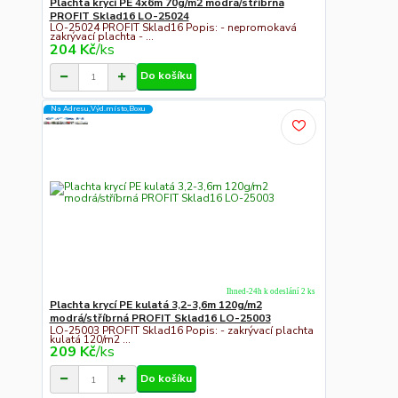
Plachta krycí PE 4x6m 70g/m2 modrá/stříbrná
PROFIT Sklad16 LO-25024
LO-25024 PROFIT Sklad16 Popis: - nepromokavá
zakrývací plachta - ...
204 Kč
/
ks
Do košíku
Na Adresu,Výd.místo,Boxu
Ihned-24h k odeslání 2 ks
Plachta krycí PE kulatá 3,2-3,6m 120g/m2
modrá/stříbrná PROFIT Sklad16 LO-25003
LO-25003 PROFIT Sklad16 Popis: - zakrývací plachta
kulatá 120/m2 ...
209 Kč
/
ks
Do košíku