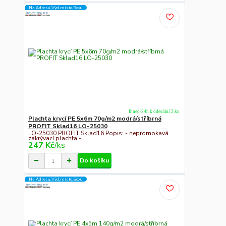
Na Adresu,Výd.místo,Boxu
Ihned-24h k odeslání 2 ks
Plachta krycí PE 5x6m 70g/m2 modrá/stříbrná
PROFIT Sklad16 LO-25030
LO-25030 PROFIT Sklad16 Popis: - nepromokavá
zakrývací plachta - ...
247 Kč
/
ks
Do košíku
Na Adresu,Výd.místo,Boxu