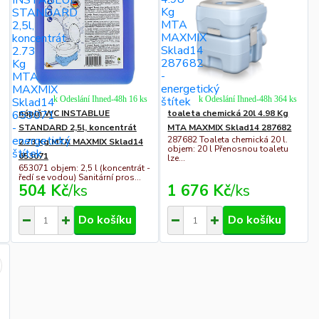
k Odeslání Ihned-48h 16 ks
k Odeslání Ihned-48h 364 ks
náplň WC INSTABLUE
toaleta chemická 20l 4.98 Kg
STANDARD 2,5l, koncentrát
MTA MAXMIX Sklad14 287682
287682 Toaleta chemická 20 l.
2.73 Kg MTA MAXMIX Sklad14
objem: 20 l Přenosnou toaletu
653071
lze...
653071 objem: 2,5 l (koncentrát -
ředí se vodou) Sanitární pros...
504 Kč
/
ks
1 676 Kč
/
ks
Do košíku
Do košíku