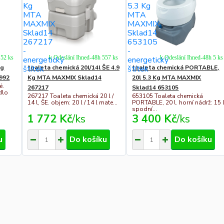
 52 ks
k Odeslání Ihned-48h 557 ks
k Odeslání Ihned-48h 5 ks
Kg
toaleta chemická 20l/14l ŠE 4.9
toaleta chemická PORTABLE,
992
Kg MTA MAXMIX Sklad14
20l 5.3 Kg MTA MAXMIX
é.
267217
Sklad14 653105
dlo
267217 Toaleta chemická 20 l /
653105 Toaleta chemická
14 l, ŠE. objem: 20 l / 14 l mate...
PORTABLE, 20 l. horní nádrž: 15 
spodní...
1 772 Kč
/
ks
3 400 Kč
/
ks
u
Do košíku
Do košíku