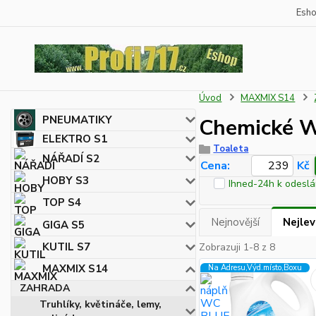
Esh
Úvod
MAXMIX S14
PNEUMATIKY
Chemické W
ELEKTRO S1
Toaleta
NÁŘADÍ S2
Cena:
Kč
HOBY S3
Ihned-24h k odeslá
TOP S4
Nejnovější
Nejlev
GIGA S5
KUTIL S7
Zobrazuji 1-8 z 8
MAXMIX S14
Na Adresu,Výd.místo,Boxu
ZAHRADA
Truhlíky, květináče, lemy,