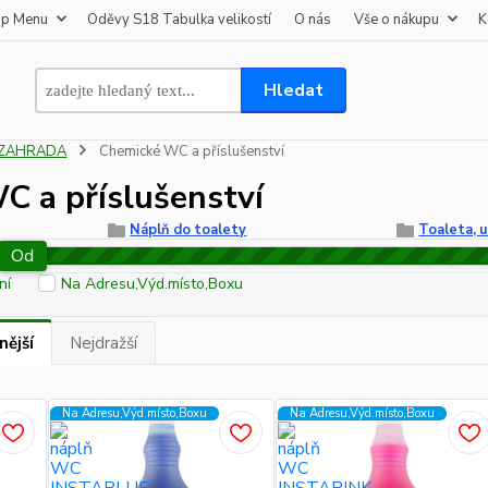
op Menu
Oděvy S18 Tabulka velikostí
O nás
Vše o nákupu
K
Hledat
ZAHRADA
Chemické WC a příslušenství
C a příslušenství
Náplň do toalety
Toaleta, 
Od
ní
Na Adresu,Výd.místo,Boxu
nější
Nejdražší
Na Adresu,Výd.místo,Boxu
Na Adresu,Výd.místo,Boxu