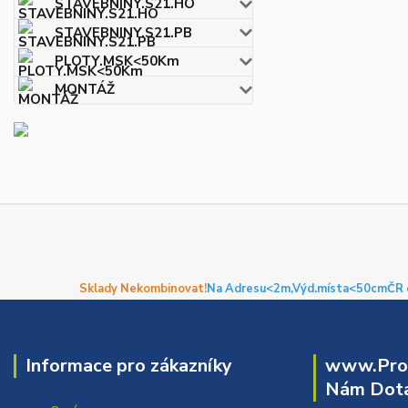
STAVEBNINY.S21.HO
STAVEBNINY.S21.PB
PLOTY.MSK<50Km
MONTÁŽ
Sklady Nekombinovat!
Na Adresu<2m,
Výd.místa<50cm
ČR 
Informace pro zákazníky
www.Prof
Nám Dota