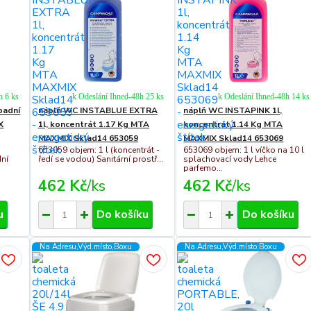
h 6 ks
k Odeslání Ihned-48h 25 ks
k Odeslání Ihned-48h 14 ks
padní
náplň WC INSTABLUE EXTRA
náplň WC INSTAPINK 1l,
X
1l, koncentrát 1.17 Kg MTA
koncentrát 1.14 Kg MTA
MAXMIX Sklad14 653059
MAXMIX Sklad14 653069
653059 objem: 1 l (koncentrát -
653069 objem: 1 l víčko na 10 l
dní
ředí se vodou) Sanitární prostř...
splachovací vody Lehce
parfemo...
462 Kč
/
ks
462 Kč
/
ks
u
Do košíku
Do košíku
Na Adresu,Výd.místo,Boxu
Na Adresu,Výd.místo,Boxu