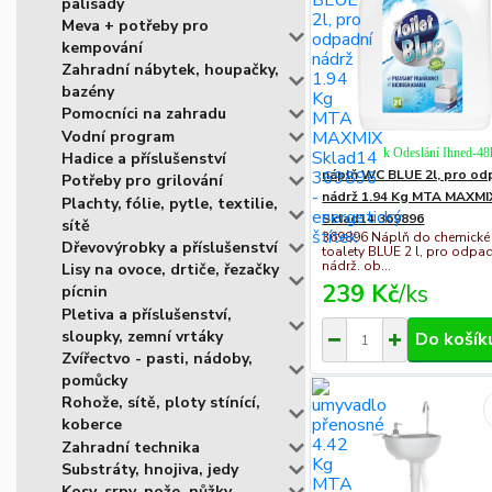
palisády
Meva + potřeby pro
kempování
Zahradní nábytek, houpačky,
bazény
Pomocníci na zahradu
Vodní program
k Odeslání Ihned-48
Hadice a příslušenství
náplň WC BLUE 2l, pro od
Potřeby pro grilování
nádrž 1.94 Kg MTA MAXMI
Plachty, fólie, pytle, textilie,
Sklad14 369896
sítě
369896 Náplň do chemické
Dřevovýrobky a příslušenství
toalety BLUE 2 l, pro odpa
nádrž. ob...
Lisy na ovoce, drtiče, řezačky
239 Kč
/
ks
pícnin
Pletiva a příslušenství,
sloupky, zemní vrtáky
Do košík
Zvířectvo - pasti, nádoby,
pomůcky
Rohože, sítě, ploty stínící,
koberce
Zahradní technika
Substráty, hnojiva, jedy
Kosy, srpy, nože, nůžky