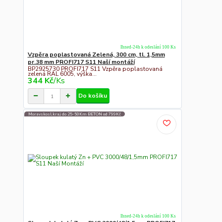
Ihned-24h k odeslání 100 Ks
Vzpěra poplastovaná Zelená, 300 cm, tl. 1,5mm
pr.38 mm PROFI717 S11 Naší montáží
BP2925730 PROFI717 S11 Vzpěra poplastovaná
zelená RAL 6005, výška...
344 Kč
/
Ks
Do košíku
Moravskosl.kraj do 25-50Km BETON od 799Kč
Ihned-24h k odeslání 100 Ks