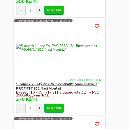
256 Kč
/
Ks
Do košíku
Moravskosl.kraj do 25-50Km BETON od 799Kč
Ihned-24h k odeslání 100 Ks
Sloupek kulatý Zn+PVC 2250/48/1,5mm antracit
PROFI717 S11 Naší Montáží
BP2925410 PROFI717 S11 Sloupek kulatý Zn + PVC
2500/48/1,5mm RAL ...
270 Kč
/
Ks
Do košíku
Moravskosl.kraj do 25-50Km BETON od 799Kč