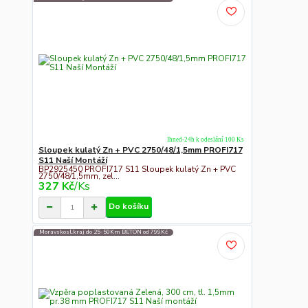
Ihned-24h k odeslání 100 Ks
Sloupek kulatý Zn + PVC 2750/48/1,5mm PROFI717
S11 Naší Montáží
BP2925450 PROFI717 S11 Sloupek kulatý Zn + PVC
2750/48/1,5mm, zel...
327 Kč
/
Ks
Do košíku
Moravskosl.kraj do 25-50Km BETON od 799Kč