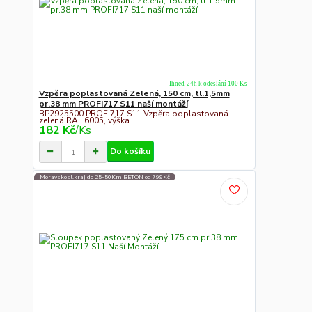
Ihned-24h k odeslání 100 Ks
Vzpěra poplastovaná Zelená, 150 cm, tl.1,5mm
pr.38 mm PROFI717 S11 naší montáží
BP2925500 PROFI717 S11 Vzpěra poplastovaná
zelená RAL 6005, výška...
182 Kč
/
Ks
Do košíku
Moravskosl.kraj do 25-50Km BETON od 799Kč