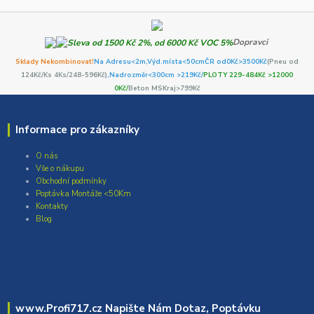
Dopravci
Sklady Nekombinovat!
Na Adresu<2m,
Výd.místa<50cm
ČR od0Kč
>3500Kč
(Pneu od
124Kč/Ks 4Ks/248-596Kč)
,Nadrozměr<300cm >219Kč/
PLOTY 229-484Kč >12000
0Kč/
Beton MSKraj>799Kč
Informace pro zákazníky
O nás
Vše o nákupu
Obchodní podmínky
Poptávka Montáže <50Km
Kontakty
Blog
www.Profi717.cz Napište Nám Dotaz, Poptávku