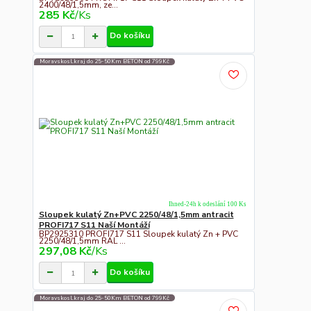
2400/48/1,5mm, ze...
285 Kč
/
Ks
Do košíku
Moravskosl.kraj do 25-50Km BETON od 799Kč
Ihned-24h k odeslání 100 Ks
Sloupek kulatý Zn+PVC 2250/48/1,5mm antracit
PROFI717 S11 Naší Montáží
BP2925310 PROFI717 S11 Sloupek kulatý Zn + PVC
2250/48/1,5mm RAL ...
297,08 Kč
/
Ks
Do košíku
Moravskosl.kraj do 25-50Km BETON od 799Kč