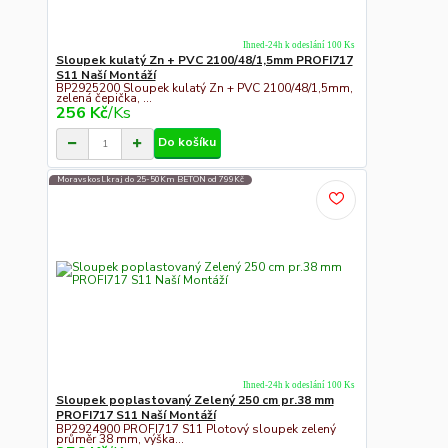
Ihned-24h k odeslání 100 Ks
Sloupek kulatý Zn + PVC 2100/48/1,5mm PROFI717
S11 Naší Montáží
BP2925200 Sloupek kulatý Zn + PVC 2100/48/1,5mm,
zelená čepička, ...
256 Kč
/
Ks
Do košíku
Moravskosl.kraj do 25-50Km BETON od 799Kč
Ihned-24h k odeslání 100 Ks
Sloupek poplastovaný Zelený 250 cm pr.38 mm
PROFI717 S11 Naší Montáží
BP2924900 PROFI717 S11 Plotový sloupek zelený
průměr 38 mm, výška...