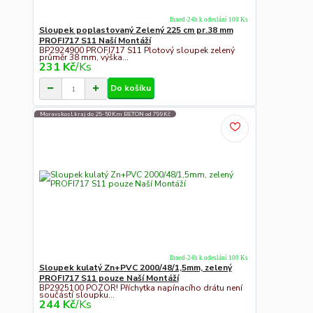
Ihned-24h k odeslání 100 Ks
Sloupek poplastovaný Zelený 225 cm pr.38 mm
PROFI717 S11 Naší Montáží
BP2924900 PROFI717 S11 Plotový sloupek zelený
průměr 38 mm, výška...
231 Kč
/
Ks
Do košíku
Moravskosl.kraj do 25-50Km BETON od 799Kč
Ihned-24h k odeslání 100 Ks
Sloupek kulatý Zn+PVC 2000/48/1,5mm, zelený
PROFI717 S11 pouze Naší Montáží
BP2925100 POZOR! Příchytka napínacího drátu není
součástí sloupku...
244 Kč
/
Ks