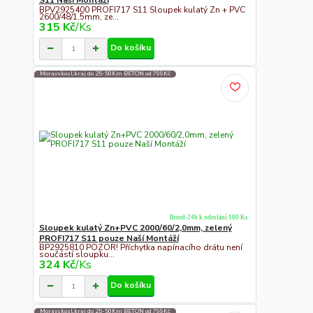
S11 Naší Montáží
BPV2925400 PROFI717 S11 Sloupek kulatý Zn + PVC
2600/48/1,5mm, ze...
315 Kč
/
Ks
Do košíku
Moravskosl.kraj do 25-50Km BETON od 799Kč
Ihned-24h k odeslání 100 Ks
Sloupek kulatý Zn+PVC 2000/60/2,0mm, zelený
PROFI717 S11 pouze Naší Montáží
BP2925810 POZOR! Příchytka napínacího drátu není
součástí sloupku...
324 Kč
/
Ks
Do košíku
Moravskosl.kraj do 25-50Km BETON od 799Kč