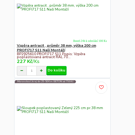
Ihned-24h k odeslání 100 Ks
Vzpěra antracit , průměr 38 mm, výška 200 cm
PROFI717 S11 Naší Montáží
BP2925610 PROFI717 S11 Popis: Vzpěra
poplastovaná antracit RAL 70...
227 Kč
/
Ks
Do košíku
Moravskosl.kraj do 25-50Km BETON od 799Kč