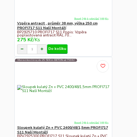
Ihned-24h k odeslání 100 Ks
Vzpěra antracit , průměr 38 mm, výška 250 cm
PROFI717 S11 Naší Montáží
BP2925710 PROFI717 S11 Popis: Vzpěra
poplastovaná antracit RAL 70...
275 Kč
/
Ks
Do košíku
Moravskosl.kraj do 25-50Km BETON od 799Kč
Ihned-24h k odeslání 100 Ks
Sloupek kulatý Zn + PVC 2400/48/1,5mm PROFI717
S11 Naší Montáží
BPV2925300 PROFI717 S11 Sloupek kulatý Zn + PVC