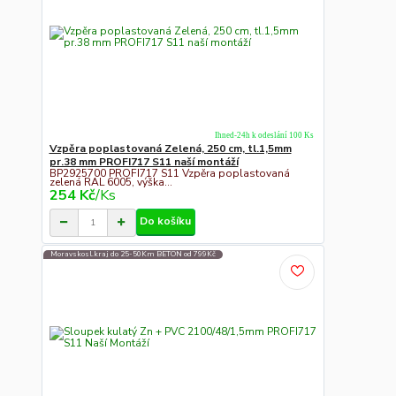
Ihned-24h k odeslání 100 Ks
Vzpěra poplastovaná Zelená, 250 cm, tl.1,5mm
pr.38 mm PROFI717 S11 naší montáží
BP2925700 PROFI717 S11 Vzpěra poplastovaná
zelená RAL 6005, výška...
254 Kč
/
Ks
Do košíku
Moravskosl.kraj do 25-50Km BETON od 799Kč