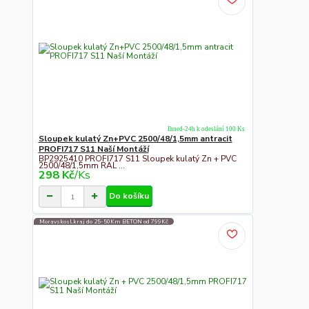
Ihned-24h k odeslání 100 Ks
Sloupek kulatý Zn+PVC 2500/48/1,5mm antracit
PROFI717 S11 Naší Montáží
BP2925410 PROFI717 S11 Sloupek kulatý Zn + PVC
2500/48/1,5mm RAL ...
298 Kč
/
Ks
Do košíku
Moravskosl.kraj do 25-50Km BETON od 799Kč