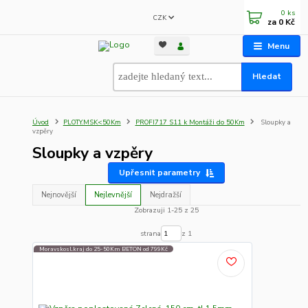
0
ks
CZK
za
0 Kč
Menu
Hledat
Úvod
PLOTY.MSK<50Km
PROFI717 S11 k Montáži do 50Km
Sloupky a
vzpěry
Sloupky a vzpěry
Upřesnit parametry
Nejnovější
Nejlevnější
Nejdražší
Zobrazuji 1-25 z 25
strana
z 1
Moravskosl.kraj do 25-50Km BETON od 799Kč