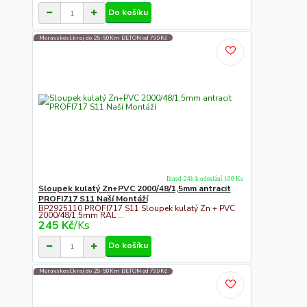
Do košíku
Moravskosl.kraj do 25-50Km BETON od 799Kč
Ihned-24h k odeslání 100 Ks
Sloupek kulatý Zn+PVC 2000/48/1,5mm antracit
PROFI717 S11 Naší Montáží
BP2925110 PROFI717 S11 Sloupek kulatý Zn + PVC
2000/48/1,5mm RAL ...
245 Kč
/
Ks
Do košíku
Moravskosl.kraj do 25-50Km BETON od 799Kč