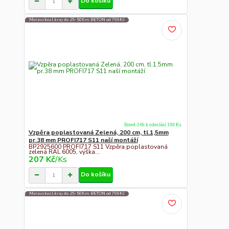
Do košíku
Moravskosl.kraj do 25-50Km BETON od 799Kč
Ihned-24h k odeslání 100 Ks
Vzpěra poplastovaná Zelená, 200 cm, tl.1,5mm
pr.38 mm PROFI717 S11 naší montáží
BP2925600 PROFI717 S11 Vzpěra poplastovaná
zelená RAL 6005, výška...
207 Kč
/
Ks
Do košíku
Moravskosl.kraj do 25-50Km BETON od 799Kč