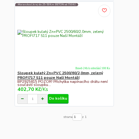
Moravskosl.kraj do 25-50Km BETON od 799Kč
Ihned-24h k odeslání 100 Ks
Sloupek kulatý Zn+PVC 2500/60/2,0mm, zelený
PROFI717 S11 pouze Naší Montáží
BP2925815 POZOR! Příchytka napínacího drátu není
součástí sloupku...
402,70 Kč
/
Ks
Do košíku
strana
z 1