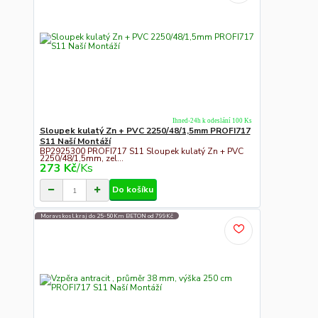
Ihned-24h k odeslání 100 Ks
Sloupek kulatý Zn + PVC 2250/48/1,5mm PROFI717
S11 Naší Montáží
BP2925300 PROFI717 S11 Sloupek kulatý Zn + PVC
2250/48/1,5mm, zel...
273 Kč
/
Ks
Do košíku
Moravskosl.kraj do 25-50Km BETON od 799Kč