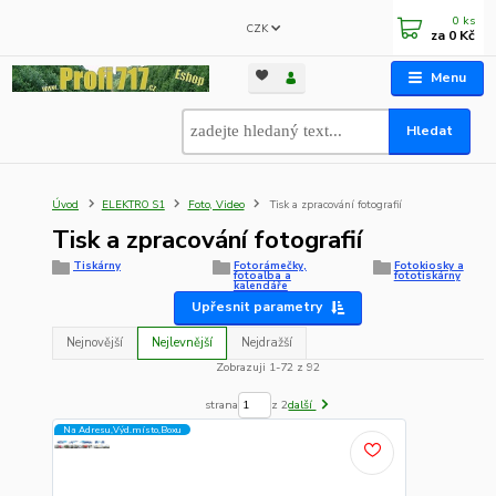
0
ks
CZK
za
0 Kč
Menu
Hledat
Úvod
ELEKTRO S1
Foto, Video
Tisk a zpracování fotografií
Tisk a zpracování fotografií
Tiskárny
Fotorámečky,
Fotokiosky a
fotoalba a
fototiskárny
kalendáře
Upřesnit parametry
Nejnovější
Nejlevnější
Nejdražší
Zobrazuji 1-72 z 92
strana
z 2
další
Na Adresu,Výd.místo,Boxu