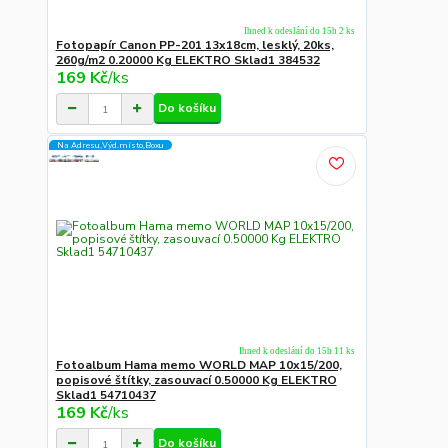
Ihned k odeslání do 15h 2 ks
Fotopapír Canon PP-201 13x18cm, lesklý, 20ks,
260g/m2 0.20000 Kg ELEKTRO Sklad1 384532
169 Kč
/
ks
Do košíku
Na Adresu,Výd.místo,Boxu
Ihned k odeslání do 15h 11 ks
Fotoalbum Hama memo WORLD MAP 10x15/200,
popisové štítky, zasouvací 0.50000 Kg ELEKTRO
Sklad1 54710437
169 Kč
/
ks
Do košíku