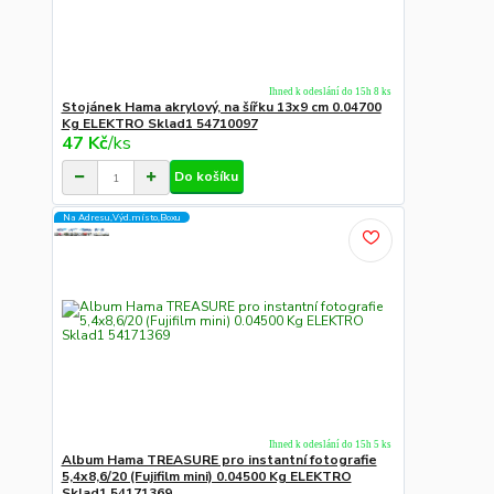
Ihned k odeslání do 15h 8 ks
Stojánek Hama akrylový, na šířku 13x9 cm 0.04700
Kg ELEKTRO Sklad1 54710097
47 Kč
/
ks
Do košíku
Na Adresu,Výd.místo,Boxu
Ihned k odeslání do 15h 5 ks
Album Hama TREASURE pro instantní fotografie
5,4x8,6/20 (Fujifilm mini) 0.04500 Kg ELEKTRO
Sklad1 54171369