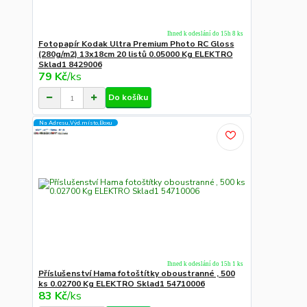
Ihned k odeslání do 15h 8 ks
Fotopapír Kodak Ultra Premium Photo RC Gloss
(280g/m2) 13x18cm 20 listů 0.05000 Kg ELEKTRO
Sklad1 8429006
79 Kč
/
ks
Do košíku
Na Adresu,Výd.místo,Boxu
Ihned k odeslání do 15h 1 ks
Příslušenství Hama fotoštítky oboustranné , 500
ks 0.02700 Kg ELEKTRO Sklad1 54710006
83 Kč
/
ks