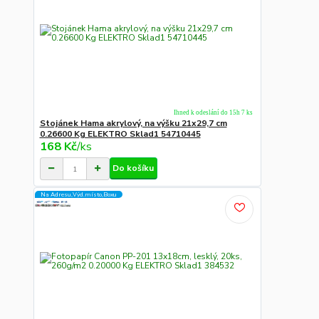
Ihned k odeslání do 15h 7 ks
Stojánek Hama akrylový, na výšku 21x29,7 cm
0.26600 Kg ELEKTRO Sklad1 54710445
168 Kč
/
ks
Do košíku
Na Adresu,Výd.místo,Boxu