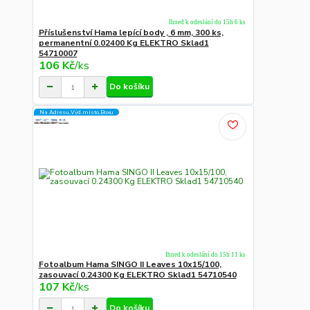
Ihned k odeslání do 15h 6 ks
Příslušenství Hama lepící body , 6 mm, 300 ks,
permanentní 0.02400 Kg ELEKTRO Sklad1
54710007
106 Kč
/
ks
Do košíku
Na Adresu,Výd.místo,Boxu
Ihned k odeslání do 15h 11 ks
Fotoalbum Hama SINGO II Leaves 10x15/100,
zasouvací 0.24300 Kg ELEKTRO Sklad1 54710540
107 Kč
/
ks
Do košíku