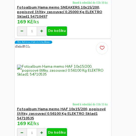
Ihned k odeslání do 15h 10 ks
Fotoalbum Hama memo SNEAKERS 10x15/200,
popisové štítky, zasouvací 0.25000 Kg ELEKTRO
Sklad1 54710497
169 Kč
/
ks
Do košíku
Na Adresu,Výd.místo,Boxu
Ihned k odeslání do 15h 15 ks
Fotoalbum Hama memo HAF 10x15/200, popisové
štítky, zasouvací 0.56100 Kg ELEKTRO Sklad1
54710535
169 Kč
/
ks
Do košíku