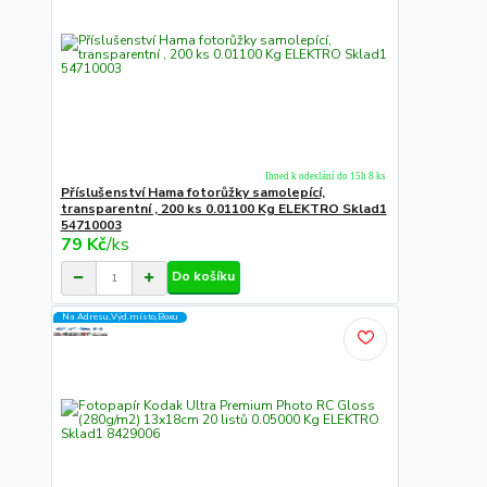
Ihned k odeslání do 15h 8 ks
Příslušenství Hama fotorůžky samolepící,
transparentní , 200 ks 0.01100 Kg ELEKTRO Sklad1
54710003
79 Kč
/
ks
Do košíku
Na Adresu,Výd.místo,Boxu