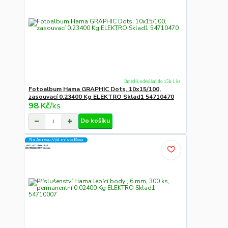
Ihned k odeslání do 15h 1 ks
Fotoalbum Hama GRAPHIC Dots, 10x15/100,
zasouvací 0.23400 Kg ELEKTRO Sklad1 54710470
98 Kč
/
ks
Do košíku
Na Adresu,Výd.místo,Boxu