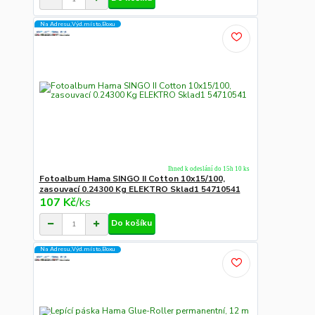
Na Adresu,Výd.místo,Boxu
Ihned k odeslání do 15h 10 ks
Fotoalbum Hama SINGO II Cotton 10x15/100,
zasouvací 0.24300 Kg ELEKTRO Sklad1 54710541
107 Kč
/
ks
Do košíku
Na Adresu,Výd.místo,Boxu