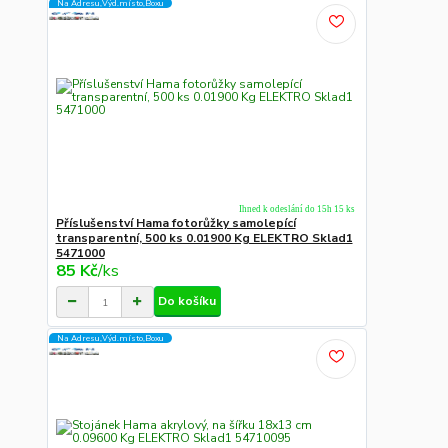
Na Adresu,Výd.místo,Boxu
Ihned k odeslání do 15h 15 ks
Příslušenství Hama fotorůžky samolepící
transparentní, 500 ks 0.01900 Kg ELEKTRO Sklad1
5471000
85 Kč
/
ks
Do košíku
Na Adresu,Výd.místo,Boxu