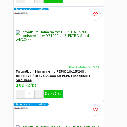
Na Adresu,Výd.místo,Boxu
Ihned k odeslání do 15h 7 ks
Fotoalbum Hama memo PEPIK 10x15/200 ,
popisové štítky 0.71000 Kg ELEKTRO Sklad1
54710444
169 Kč
/
ks
Do košíku
Na Adresu,Výd.místo,Boxu