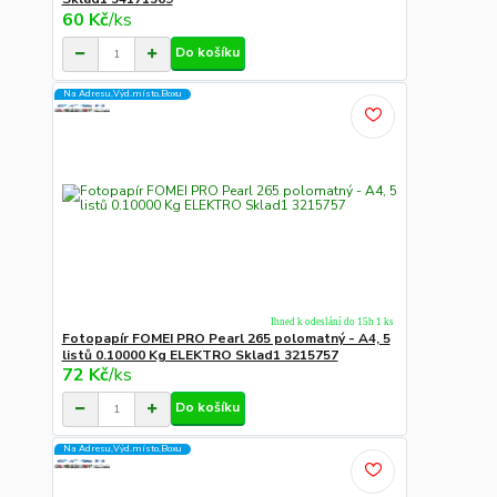
60 Kč
/
ks
Do košíku
Na Adresu,Výd.místo,Boxu
Ihned k odeslání do 15h 1 ks
Fotopapír FOMEI PRO Pearl 265 polomatný - A4, 5
listů 0.10000 Kg ELEKTRO Sklad1 3215757
72 Kč
/
ks
Do košíku
Na Adresu,Výd.místo,Boxu