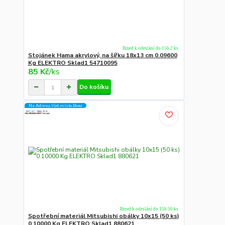
Ihned k odeslání do 15h 2 ks
Stojánek Hama akrylový, na šířku 18x13 cm 0.09600
Kg ELEKTRO Sklad1 54710095
85 Kč
/
ks
Do košíku
Na Adresu,Výd.místo,Boxu
Ihned k odeslání do 15h 50 ks
Spotřební materiál Mitsubishi obálky 10x15 (50 ks)
0.10000 Kg ELEKTRO Sklad1 880621