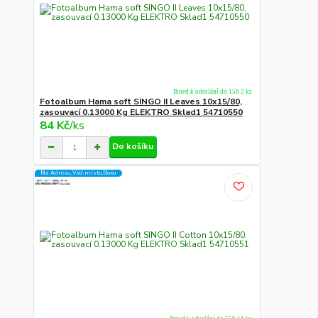
Ihned k odeslání do 15h 2 ks
Fotoalbum Hama soft SINGO II Leaves 10x15/80,
zasouvací 0.13000 Kg ELEKTRO Sklad1 54710550
84 Kč
/
ks
Do košíku
Na Adresu,Výd.místo,Boxu