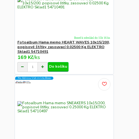
Ihned k odeslání do 15h 16 ks
Fotoalbum Hama memo HEART WAVES 10x15/200,
popisové štítky, zasouvací 0.02500 Kg ELEKTRO
Sklad1 54710491
169 Kč
/
ks
Do košíku
Na Adresu,Výd.místo,Boxu