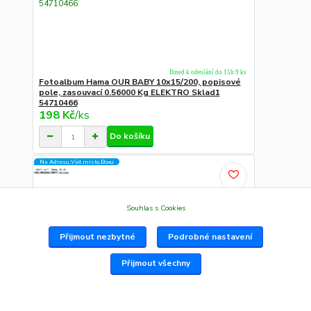
Ihned k odeslání do 15h 9 ks
Fotoalbum Hama OUR BABY 10x15/200, popisové
pole, zasouvací 0.56000 Kg ELEKTRO Sklad1
54710466
198 Kč
/
ks
Do košíku
Na Adresu,Výd.místo,Boxu
Souhlas s Cookies
Přijmout nezbytné
Podrobné nastavení
Přijmout všechny
Ihned k odeslání do 15h 10 ks