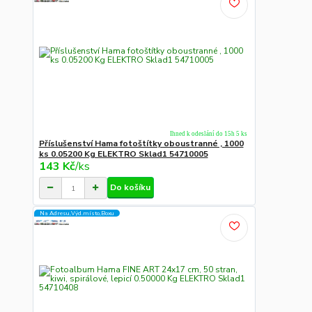
Ihned k odeslání do 15h 5 ks
Příslušenství Hama fotoštítky oboustranné , 1000
ks 0.05200 Kg ELEKTRO Sklad1 54710005
143 Kč
/
ks
Do košíku
Na Adresu,Výd.místo,Boxu