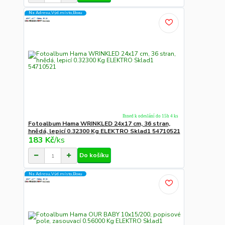
Na Adresu,Výd.místo,Boxu
Ihned k odeslání do 15h 4 ks
Fotoalbum Hama WRINKLED 24x17 cm, 36 stran,
hnědá, lepicí 0.32300 Kg ELEKTRO Sklad1 54710521
183 Kč
/
ks
Do košíku
Na Adresu,Výd.místo,Boxu