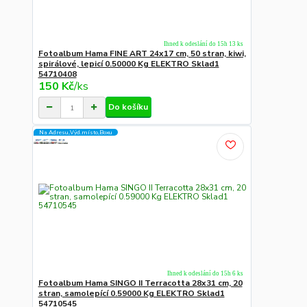
Ihned k odeslání do 15h 13 ks
Fotoalbum Hama FINE ART 24x17 cm, 50 stran, kiwi,
spirálové, lepicí 0.50000 Kg ELEKTRO Sklad1
54710408
150 Kč
/
ks
Do košíku
Na Adresu,Výd.místo,Boxu
Ihned k odeslání do 15h 6 ks
Fotoalbum Hama SINGO II Terracotta 28x31 cm, 20
stran, samolepící 0.59000 Kg ELEKTRO Sklad1
54710545