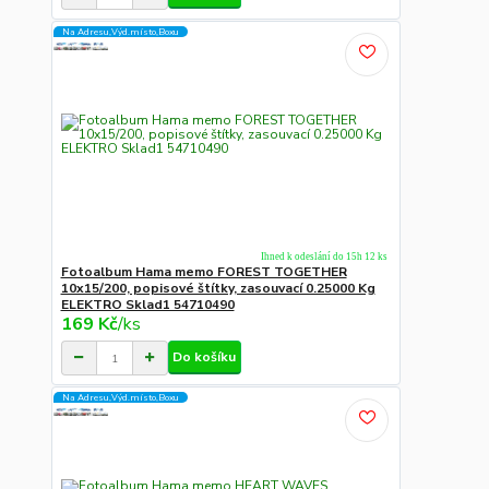
Na Adresu,Výd.místo,Boxu
Ihned k odeslání do 15h 12 ks
Fotoalbum Hama memo FOREST TOGETHER
10x15/200, popisové štítky, zasouvací 0.25000 Kg
ELEKTRO Sklad1 54710490
169 Kč
/
ks
Do košíku
Na Adresu,Výd.místo,Boxu