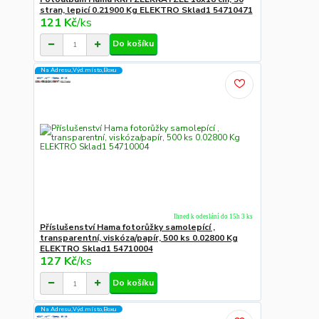
stran, lepicí 0.21900 Kg ELEKTRO Sklad1 54710471
121 Kč
/
ks
Do košíku
Na Adresu,Výd.místo,Boxu
Ihned k odeslání do 15h 3 ks
Příslušenství Hama fotorůžky samolepící ,
transparentní, viskóza/papír, 500 ks 0.02800 Kg
ELEKTRO Sklad1 54710004
127 Kč
/
ks
Do košíku
Na Adresu,Výd.místo,Boxu