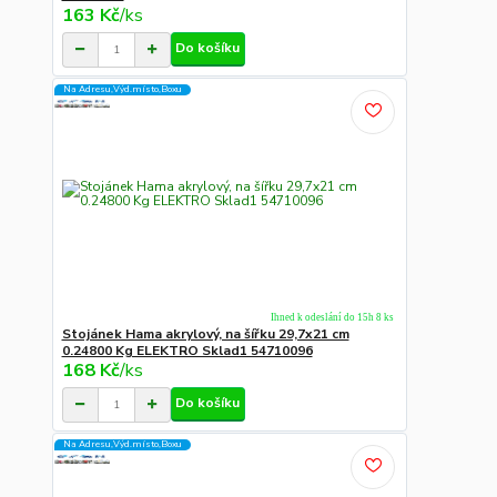
163 Kč
/
ks
Do košíku
Na Adresu,Výd.místo,Boxu
Ihned k odeslání do 15h 8 ks
Stojánek Hama akrylový, na šířku 29,7x21 cm
0.24800 Kg ELEKTRO Sklad1 54710096
168 Kč
/
ks
Do košíku
Na Adresu,Výd.místo,Boxu