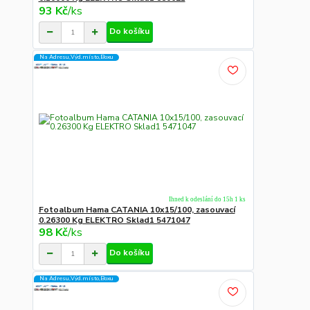
93 Kč
/
ks
Do košíku
Na Adresu,Výd.místo,Boxu
Ihned k odeslání do 15h 1 ks
Fotoalbum Hama CATANIA 10x15/100, zasouvací
0.26300 Kg ELEKTRO Sklad1 5471047
98 Kč
/
ks
Do košíku
Na Adresu,Výd.místo,Boxu