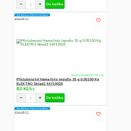
Do košíku
Na Adresu,Výd.místo,Boxu
Ihned k odeslání do 15h 1 ks
Příslušenství Hama foto lepidlo 35 g 0.05100 Kg
ELEKTRO Sklad1 54710025
83 Kč
/
ks
Do košíku
Na Adresu,Výd.místo,Boxu