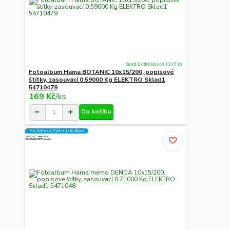
Ihned k odeslání do 15h 9 ks
Fotoalbum Hama BOTANIC 10x15/200, popisové
štítky, zasouvací 0.59000 Kg ELEKTRO Sklad1
54710479
169 Kč
/
ks
Do košíku
Na Adresu,Výd.místo,Boxu