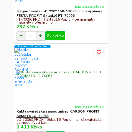
Ihned-24h k odeslání 3 ks
Magnet svářecí 45°/90° 150x130x30mm s vypínači
FESTA PROFIT Sklad16 FT-70096
FT-70096 PROFIT Sklad16 Popis: - permanentní
magnety v přesných o...
737 Kč
/
ks
Do košíku
Na Adresu,Výd.místo,Boxu
Ihned-24h k odeslání 1 ks
Kukla svářečská samostmívací CARBON PROFIT
Sklad16 LO-70063
LO-70063 PROFIT Sklad16 Popis: - lehká svářečská
samostmívací kuk...
1 411 Kč
/
ks