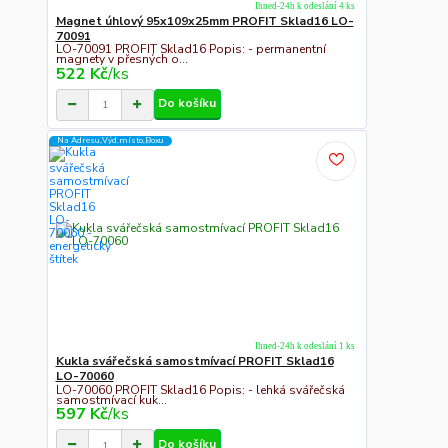
Ihned-24h k odeslání 4 ks
Magnet úhlový 95x109x25mm PROFIT Sklad16 LO-
70091
LO-70091 PROFIT Sklad16 Popis: - permanentní
magnety v přesných o...
522 Kč
/
ks
Do košíku
Na Adresu,Výd.místo,Boxu
Ihned-24h k odeslání 1 ks
Kukla svářečská samostmívací PROFIT Sklad16
LO-70060
LO-70060 PROFIT Sklad16 Popis: - lehká svářečská
samostmívací kuk...
597 Kč
/
ks
Do košíku