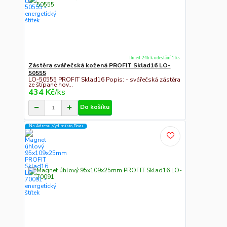
Ihned-24h k odeslání 1 ks
Zástěra svářečská kožená PROFIT Sklad16 LO-
50555
LO-50555 PROFIT Sklad16 Popis: - svářečská zástěra
ze štípané hov...
434 Kč
/
ks
Do košíku
Na Adresu,Výd.místo,Boxu