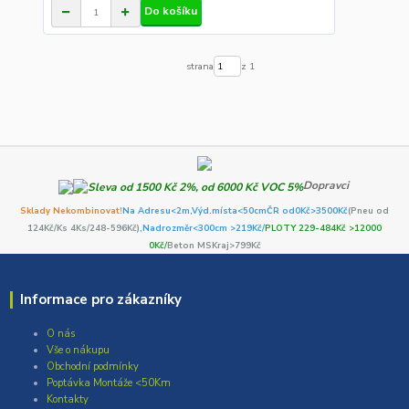
Do košíku
strana
z 1
Dopravci
Sklady Nekombinovat!
Na Adresu<2m,
Výd.místa<50cm
ČR od0Kč
>3500Kč
(Pneu od
124Kč/Ks 4Ks/248-596Kč)
,Nadrozměr<300cm >219Kč/
PLOTY 229-484Kč >12000
0Kč/
Beton MSKraj>799Kč
Informace pro zákazníky
O nás
Vše o nákupu
Obchodní podmínky
Poptávka Montáže <50Km
Kontakty