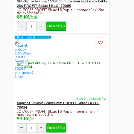
Sklíčko ochranné 113x80mm do svářečské do kukly
2ks PROFIT Sklad16 LO-70065
LO-70065 PROFIT Sklad16 Popis: - náhradní sklíčko
do svářečské ku...
85 Kč
/
bal
Do košíku
Na Adresu,Výd.místo,Boxu
Ihned-24h k odeslání 7 ks
Magnet úhlový 120x90mm PROFIT Sklad16 LO-
70094
LO-70094 PROFIT Sklad16 Popis: - permanentní
magnety v přesných o...
93 Kč
/
ks
Do košíku