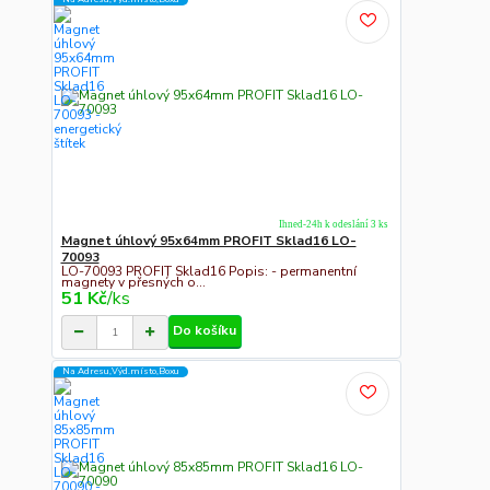
Ihned-24h k odeslání 3 ks
Magnet úhlový 95x64mm PROFIT Sklad16 LO-
70093
LO-70093 PROFIT Sklad16 Popis: - permanentní
magnety v přesných o...
51 Kč
/
ks
Do košíku
Na Adresu,Výd.místo,Boxu