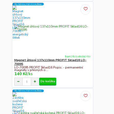
Na Adresu,Výd.místo,Boxu
Ihned-24h k odeslání 4 ks
Magnet úhlový 137x110mm PROFIT Sklad16 LO-
70095
LO-70095 PROFIT Sklad16 Popis: - permanentní
magnety v přesných o...
140 Kč
/
ks
Do košíku
Na Adresu,Výd.místo,Boxu