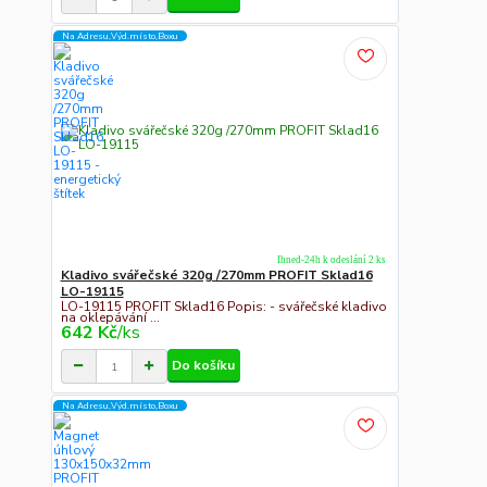
Na Adresu,Výd.místo,Boxu
Ihned-24h k odeslání 2 ks
Kladivo svářečské 320g /270mm PROFIT Sklad16
LO-19115
LO-19115 PROFIT Sklad16 Popis: - svářečské kladivo
na oklepávání ...
642 Kč
/
ks
Do košíku
Na Adresu,Výd.místo,Boxu