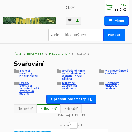
0
ks
CZK
za
0 Kč
Menu
Hledat
Úvod
PROFIT S16
Dílenské nářadí
Svařování
Svařování
Svářecí
Svářečské kukly
Magnety úhlové
invertory,
samostmívací -
svařovací
příslušenství
ostatní, brýle,
sklíčka
Držáky
Rukavice,
Elektrody
elektrod,
zástěry na
rutilové,
zemnící kleště,
svařování
bazické
svářečská
kladiva
Upřesnit parametry
Nejnovější
Nejlevnější
Nejdražší
Zobrazuji 1-12 z 12
strana
z 1
Na Adresu,Výd.místo,Boxu