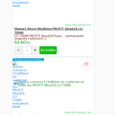
Ihned-24h k odeslání 4 ks
Magnet úhlový 85x85mm PROFIT Sklad16 LO-
70090
LO-70090 PROFIT Sklad16 Popis: - permanentní
magnety v přesných o...
52 Kč
/
ks
Do košíku
Na Adresu,Výd.místo,Boxu
Ihned-24h k odeslání 1 bal