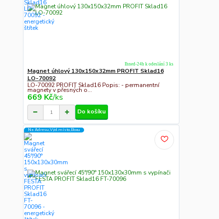
Ihned-24h k odeslání 3 ks
Magnet úhlový 130x150x32mm PROFIT Sklad16
LO-70092
LO-70092 PROFIT Sklad16 Popis: - permanentní
magnety v přesných o...
669 Kč
/
ks
Do košíku
Na Adresu,Výd.místo,Boxu