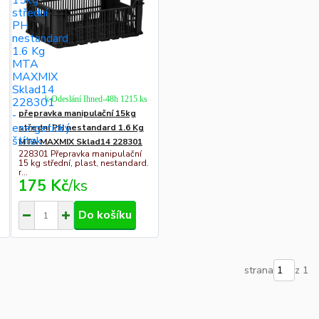
k Odeslání Ihned-48h 1215 ks
přepravka manipulační 15kg
střední PH nestandard 1.6 Kg
MTA MAXMIX Sklad14 228301
228301 Přepravka manipulační
15 kg střední, plast, nestandard.
r...
175 Kč
/
ks
Do košíku
strana
z 1