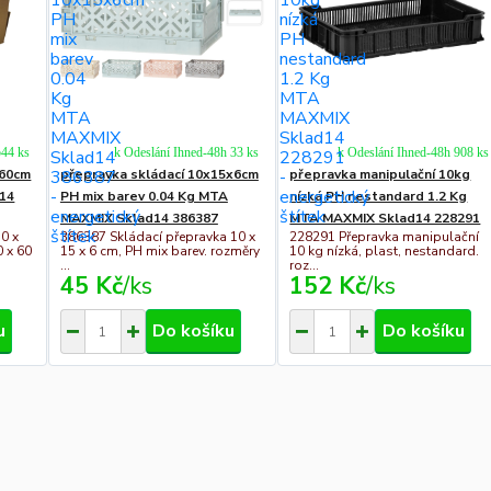
544 ks
k Odeslání Ihned-48h 33 ks
k Odeslání Ihned-48h 908 ks
x60cm
přepravka skládací 10x15x6cm
přepravka manipulační 10kg
14
PH mix barev 0.04 Kg MTA
nízká PH nestandard 1.2 Kg
MAXMIX Sklad14 386387
MTA MAXMIX Sklad14 228291
0 x
386387 Skládací přepravka 10 x
228291 Přepravka manipulační
0 x 60
15 x 6 cm, PH mix barev. rozměry
10 kg nízká, plast, nestandard.
...
roz...
45 Kč
/
ks
152 Kč
/
ks
u
Do košíku
Do košíku