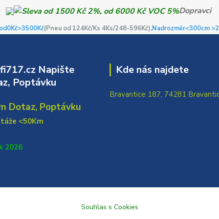
Dopravci
od0Kč
>3500Kč
(Pneu od 124Kč/Ks 4Ks/248-596Kč)
,Nadrozměr<300cm >2
i717.cz Napište
Kde nás najdete
z, Poptávku
Bravantice 187, 74281 Bravanti
m Dotaz, Poptávku
ntáže <50Km
k 2026
Souhlas s Cookies