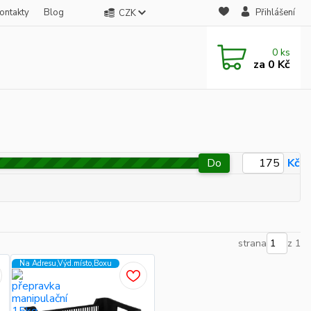
ontakty
Blog
Přihlášení
CZK
0
ks
za
0 Kč
Do
Kč
strana
z 1
Na Adresu,Výd.místo,Boxu