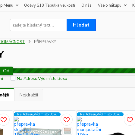
op Menu
Oděvy S18 Tabulka velikostí
O nás
Vše o nákupu
K
Hledat
DOMÁCNOST
PŘEPRAVKY
Y
Od
ní
Na Adresu,Výd.místo,Boxu
nější
Nejdražší
Na Adresu,Výd.místo,Boxu
Na Adresu,Výd.místo,Boxu