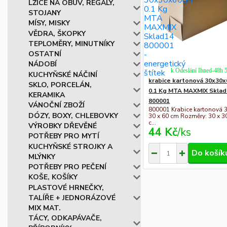
LŽÍCE NA OBUV, REGÁLY,
STOJANY
MÍSY, MISKY
VĚDRA, ŠKOPKY
TEPLOMĚRY, MINUTNÍKY
OSTATNÍ
NÁDOBÍ
k Odeslání Ihned-48h 
KUCHYŇSKÉ NÁČINÍ
krabice kartonová 30x30
SKLO, PORCELÁN,
0.1 Kg MTA MAXMIX Sklad
KERAMIKA
800001
VÁNOČNÍ ZBOŽÍ
800001 Krabice kartonová 3
DÓZY, BOXY, CHLEBOVKY
30 x 60 cm Rozměry: 30 x 3
c...
VÝROBKY DŘEVĚNÉ
44 Kč
/
ks
POTŘEBY PRO MYTÍ
KUCHYŇSKÉ STROJKY A
Do košík
MLÝNKY
POTŘEBY PRO PEČENÍ
KOŠE, KOŠÍKY
PLASTOVÉ HRNEČKY,
TALÍŘE + JEDNORÁZOVÉ
MIX MAT.
TÁCY, ODKAPÁVAČE,