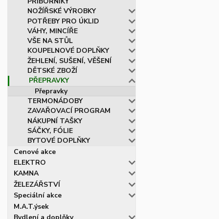
PŘÍBORNÍKY
NOŽÍŘSKÉ VÝROBKY
POTŘEBY PRO ÚKLID
VÁHY, MINCÍŘE
VŠE NA STŮL
KOUPELNOVÉ DOPLŇKY
ŽEHLENÍ, SUŠENÍ, VĚŠENÍ
DĚTSKÉ ZBOŽÍ
PŘEPRAVKY
Přepravky
TERMONÁDOBY
ZAVAŘOVACÍ PROGRAM
NÁKUPNÍ TAŠKY
SÁČKY, FÓLIE
BYTOVÉ DOPLŇKY
Cenové akce
ELEKTRO
KAMNA
ŽELEZÁŘSTVÍ
Speciální akce
M.A.T.ýsek
Bydlení a doplňky