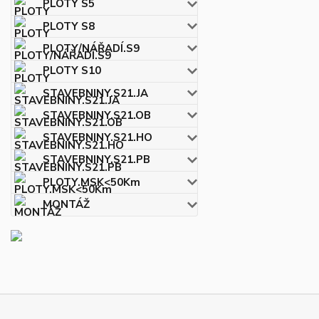
PLOTY S5
PLOTY S8
PLOTY/NÁŘADÍ.S9
PLOTY S10
STAVEBNINY.S21.JA
STAVEBNINY.S21.OB
STAVEBNINY.S21.HO
STAVEBNINY.S21.PB
PLOTY.MSK<50Km
MONTÁŽ