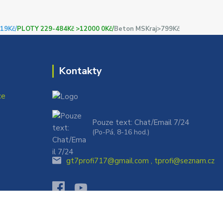
19Kč/
PLOTY 229-484Kč >12000 0Kč/
Beton MSKraj>799Kč
Kontakty
ce
Pouze text: Chat/Email 7/24
(Po-Pá, 8-16 hod.)
gt7profi717@gmail.com , tprofi@seznam.cz