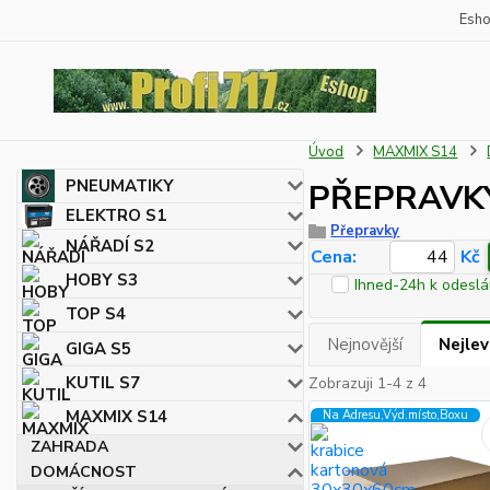
Esh
Úvod
MAXMIX S14
PNEUMATIKY
PŘEPRAVK
ELEKTRO S1
Přepravky
NÁŘADÍ S2
Cena:
Kč
HOBY S3
Ihned-24h k odeslá
TOP S4
Nejnovější
Nejlev
GIGA S5
KUTIL S7
Zobrazuji 1-4 z 4
MAXMIX S14
Na Adresu,Výd.místo,Boxu
ZAHRADA
DOMÁCNOST