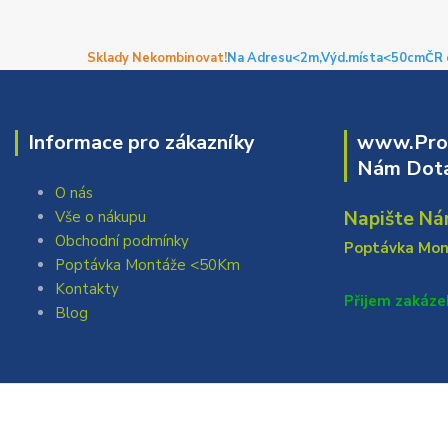
Sklady Nekombinovat!
Na Adresu<2m,
Výd.místa<50cm
ČR 
Informace pro zákazníky
www.Prof
Nám Dota
O nás
Napište Ná
Vše o nákupu
Obchodní podmínky
Poptávka Mo
Poptávka Montáže <50Km
Kontakty
Přijem zakáze
Blog