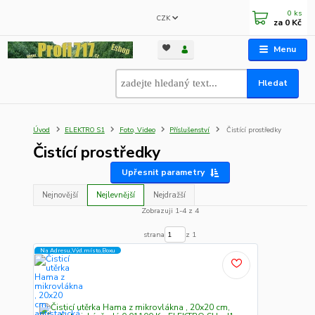
0
ks
CZK
za
0 Kč
Menu
Hledat
Úvod
ELEKTRO S1
Foto, Video
Příslušenství
Čistící prostředky
Čistící prostředky
Upřesnit parametry
Nejnovější
Nejlevnější
Nejdražší
Zobrazuji 1-4 z 4
strana
z 1
Na Adresu,Výd.místo,Boxu