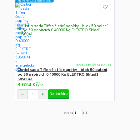
Na Adresu,Výd.místo,Boxu
Ihned k odeslání do 15h 7 ks
Čisticí sada Tiffen čistící papírky - blok 50 balení
po 50 papírcích 0.40000 Kg ELEKTRO Sklad1
5850041
3 624 Kč
/
ks
Do košíku
strana
z 1