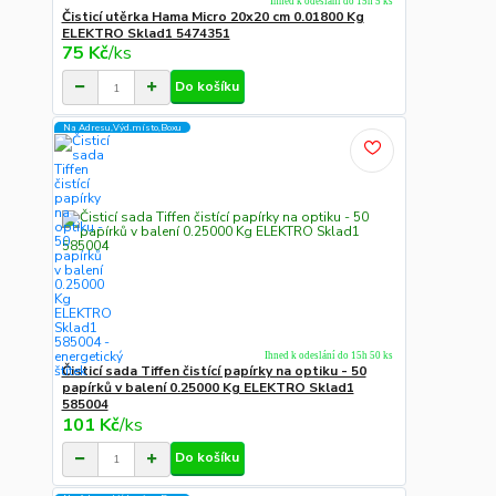
Ihned k odeslání do 15h 5 ks
Čisticí utěrka Hama Micro 20x20 cm 0.01800 Kg
ELEKTRO Sklad1 5474351
75 Kč
/
ks
Do košíku
Na Adresu,Výd.místo,Boxu
Ihned k odeslání do 15h 50 ks
Čisticí sada Tiffen čistící papírky na optiku - 50
papírků v balení 0.25000 Kg ELEKTRO Sklad1
585004
101 Kč
/
ks
Do košíku