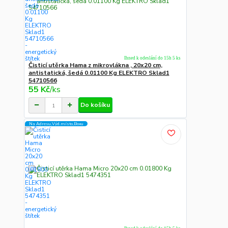
Ihned k odeslání do 15h 5 ks
Čisticí utěrka Hama z mikrovlákna , 20x20 cm,
antistatická, šedá 0.01100 Kg ELEKTRO Sklad1
54710566
55 Kč
/
ks
Do košíku
Na Adresu,Výd.místo,Boxu