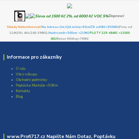
Dopravci
Sklady Nekombinovat!
Na Adresu<2m,
Výd.místa<50cm
ČR od0Kč
>3500Kč
(Pneu od
124Kč/Ks 4Ks/248-596Kč)
,Nadrozměr<300cm >219Kč/
PLOTY 229-484Kč >12000
0Kč/
Beton MSKraj>799Kč
Informace pro zákazníky
O nás
Vše o nákupu
Obchodní podmínky
Poptávka Montáže <50Km
Kontakty
Blog
www.Profi717.cz Napište Nám Dotaz, Poptávku