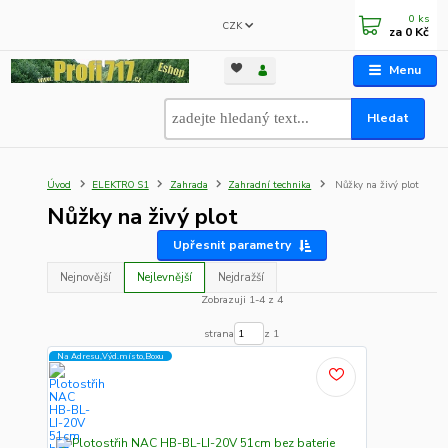
0
ks
CZK
za
0 Kč
Menu
Hledat
Úvod
ELEKTRO S1
Zahrada
Zahradní technika
Nůžky na živý plot
Nůžky na živý plot
Upřesnit parametry
Nejnovější
Nejlevnější
Nejdražší
Zobrazuji 1-4 z 4
strana
z 1
Na Adresu,Výd.místo,Boxu