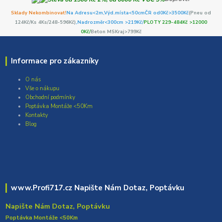
Sklady Nekombinovat!
Na Adresu<2m,
Výd.místa<50cm
ČR od0Kč
>3500Kč
(Pneu od
124Kč/Ks 4Ks/248-596Kč)
,Nadrozměr<300cm >219Kč/
PLOTY 229-484Kč >12000
0Kč/
Beton MSKraj>799Kč
Informace pro zákazníky
O nás
Vše o nákupu
Obchodní podmínky
Poptávka Montáže <50Km
Kontakty
Blog
www.Profi717.cz Napište Nám Dotaz, Poptávku
Napište Nám Dotaz, Poptávku
Poptávka Montáže <50Km