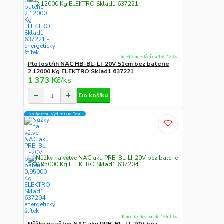
Ihned k odeslání do 15h 13 ks
Plotostřih NAC HB-BL-LI-20V 51cm bez baterie
2.12000 Kg ELEKTRO Sklad1 637221
1 373 Kč
/
ks
Do košíku
Na Adresu,Výd.místo,Boxu
Ihned k odeslání do 15h 1 ks