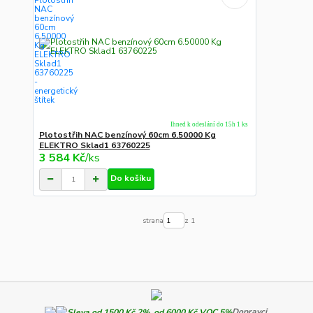
Ihned k odeslání do 15h 1 ks
Plotostřih NAC benzínový 60cm 6.50000 Kg
ELEKTRO Sklad1 63760225
3 584 Kč
/
ks
Do košíku
strana
z 1
Dopravci