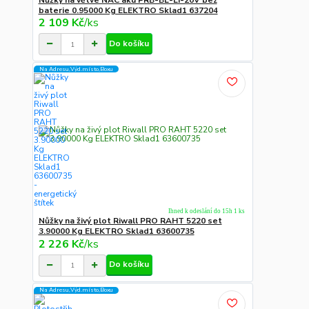
Nůžky na větve NAC aku PRB-BL-LI-20V bez
baterie 0.95000 Kg ELEKTRO Sklad1 637204
2 109 Kč
/
ks
Do košíku
Na Adresu,Výd.místo,Boxu
Ihned k odeslání do 15h 1 ks
Nůžky na živý plot Riwall PRO RAHT 5220 set
3.90000 Kg ELEKTRO Sklad1 63600735
2 226 Kč
/
ks
Do košíku
Na Adresu,Výd.místo,Boxu