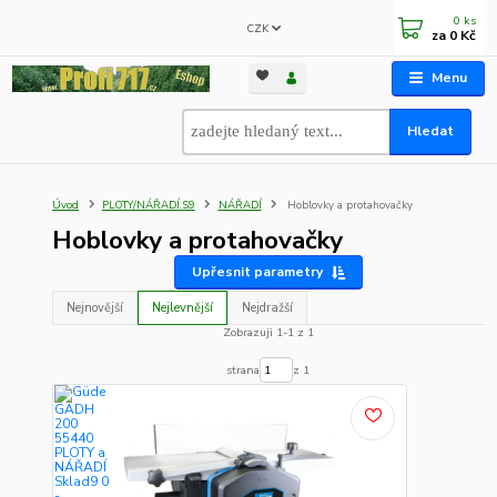
0
ks
CZK
za
0 Kč
Menu
Hledat
Úvod
PLOTY/NÁŘADÍ.S9
NÁŘADÍ
Hoblovky a protahovačky
Hoblovky a protahovačky
Upřesnit parametry
Nejnovější
Nejlevnější
Nejdražší
Zobrazuji 1-1 z 1
strana
z 1