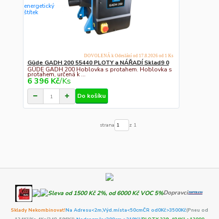
DOVOLENÁ k Odeslání od 17.8.2026 od 1 Ks
Güde GADH 200 55440 PLOTY a NÁŘADÍ Sklad9 0
GÜDE GADH 200 Hoblovka s protahem. Hoblovka s
protahem, určená k ...
6 396 Kč
/
Ks
Do košíku
strana
z 1
Dopravci
Sklady Nekombinovat!
Na Adresu<2m,
Výd.místa<50cm
ČR od0Kč
>3500Kč
(Pneu od