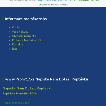
124Kč/Ks 4Ks/248-596Kč)
,Nadrozměr<300cm >219Kč/
PLOTY 229-484Kč >12000
0Kč/
Beton MSKraj>799Kč
Informace pro zákazníky
O nás
Vše o nákupu
Obchodní podmínky
Poptávka Montáže <50Km
Kontakty
Blog
www.Profi717.cz Napište Nám Dotaz, Poptávku
Napište Nám Dotaz, Poptávku
Poptávka Montáže <50Km
Přijem zakázek 2026