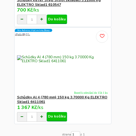
Schůdky Keter Step Stool skládací 3.12000 Kg
ELEKTRO Sklad1 610547
700 Kč
/
ks
Do košíku
Na Adresu,Výd.místo,Boxu
Ihned k odeslání do 15h 1 ks
Schůdky Al 4 (780 mm) 150 kg 3.70000 Kg ELEKTRO
Sklad1 6411061
1 367 Kč
/
ks
Do košíku
strana
z 1