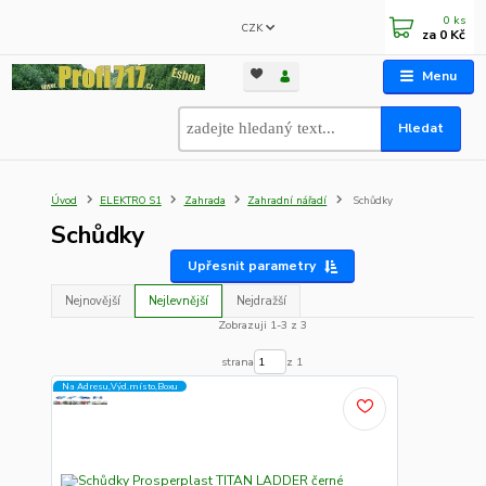
0
ks
CZK
za
0 Kč
Menu
Hledat
Úvod
ELEKTRO S1
Zahrada
Zahradní nářadí
Schůdky
Schůdky
Upřesnit parametry
Nejnovější
Nejlevnější
Nejdražší
Zobrazuji 1-3 z 3
strana
z 1
Na Adresu,Výd.místo,Boxu