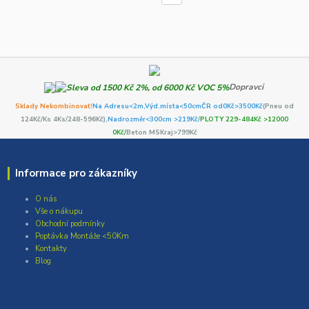
Dopravci
Sklady Nekombinovat!
Na Adresu<2m,
Výd.místa<50cm
ČR od0Kč
>3500Kč
(Pneu od
124Kč/Ks 4Ks/248-596Kč)
,Nadrozměr<300cm >219Kč/
PLOTY 229-484Kč >12000
0Kč/
Beton MSKraj>799Kč
Informace pro zákazníky
O nás
Vše o nákupu
Obchodní podmínky
Poptávka Montáže <50Km
Kontakty
Blog