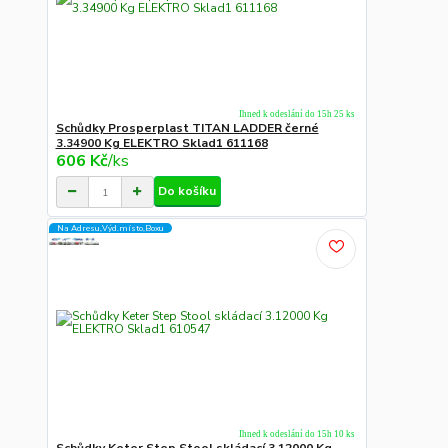
Ihned k odeslání do 15h 25 ks
Schůdky Prosperplast TITAN LADDER černé
3.34900 Kg ELEKTRO Sklad1 611168
606 Kč
/
ks
Do košíku
Na Adresu,Výd.místo,Boxu
Ihned k odeslání do 15h 10 ks