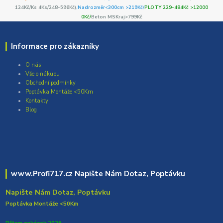
124Kč/Ks 4Ks/248-596Kč)
,Nadrozměr<300cm >219Kč/
PLOTY 229-484Kč >12000
0Kč/
Beton MSKraj>799Kč
Informace pro zákazníky
O nás
Vše o nákupu
Obchodní podmínky
Poptávka Montáže <50Km
Kontakty
Blog
www.Profi717.cz Napište Nám Dotaz, Poptávku
Napište Nám Dotaz, Poptávku
Poptávka Montáže <50Km