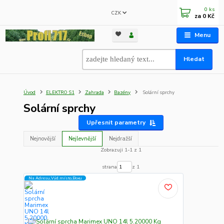
0
ks
CZK
za
0 Kč
Menu
Hledat
Úvod
ELEKTRO S1
Zahrada
Bazény
Solární sprchy
Solární sprchy
Upřesnit parametry
Nejnovější
Nejlevnější
Nejdražší
Zobrazuji 1-1 z 1
strana
z 1
Na Adresu,Výd.místo,Boxu