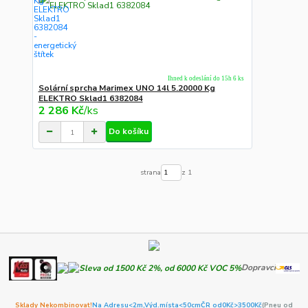
Ihned k odeslání do 15h 6 ks
Solární sprcha Marimex UNO 14l 5.20000 Kg
ELEKTRO Sklad1 6382084
2 286 Kč
/
ks
Do košíku
strana
z 1
Dopravci
Sklady Nekombinovat!
Na Adresu<2m,
Výd.místa<50cm
ČR od0Kč
>3500Kč
(Pneu od