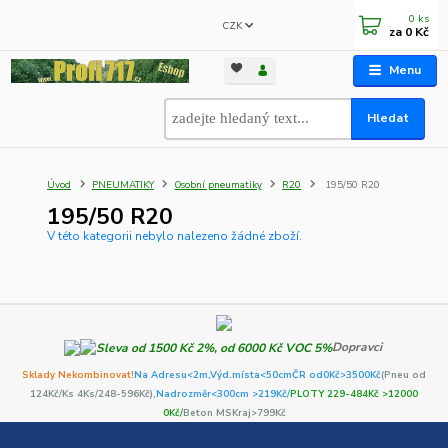
0
ks
CZK
za
0 Kč
Menu
Hledat
Úvod
PNEUMATIKY
Osobní pneumatiky
R20
195/50 R20
195/50 R20
V této kategorii nebylo nalezeno žádné zboží.
Dopravci
Sklady Nekombinovat!
Na Adresu<2m,
Výd.místa<50cm
ČR od0Kč
>3500Kč
(Pneu od
124Kč/Ks 4Ks/248-596Kč)
,Nadrozměr<300cm >219Kč/
PLOTY 229-484Kč >12000
0Kč/
Beton MSKraj>799Kč