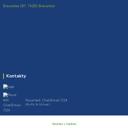
Bravantice 187, 74281 Bravantice
Kontakty
Pouze text: Chat/Email 7/24
(Po-Pá, 8-16 hod.)
gt7profi717@gmail.com , tprofi@seznam.cz
Souhlas s Cookies