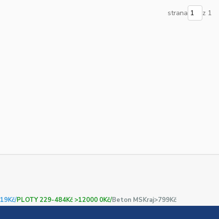
strana
z 1
19Kč/
PLOTY 229-484Kč >12000 0Kč/
Beton MSKraj>799Kč