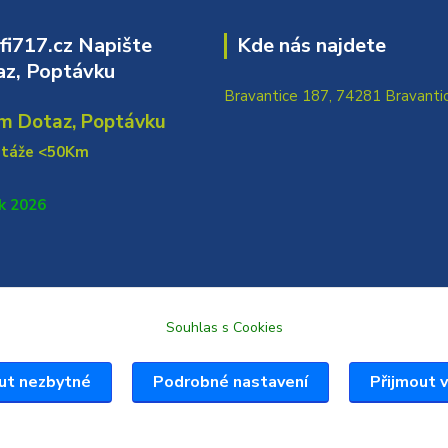
i717.cz Napište
Kde nás najdete
z, Poptávku
Bravantice 187, 74281 Bravanti
m Dotaz, Poptávku
ntáže <50Km
k 2026
Souhlas s Cookies
ut nezbytné
Podrobné nastavení
Přijmout 