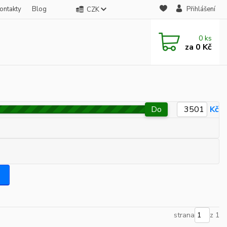
ontakty
Blog
Přihlášení
CZK
0
ks
za
0 Kč
Do
Kč
strana
z 1