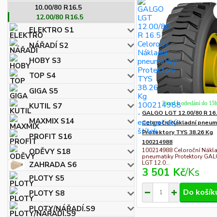
10.00/80 R16.5
12.00/80 R16.5
ELEKTRO S1
NÁŘADÍ S2
HOBY S3
TOP S4
GIGA S5
Ihned k odeslání do 15
KUTIL S7
GALGO LGT 12.00/80 R 16
MAXMIX S14
Celoroční Nákladní pneum
Protektory TYS 38.26 Kg
PROFIT S16
100214988
100214988 Celoroční Nákl
ODĚVY S18
pneumatiky Protektory GA
LGT 12.0...
ZAHRADA S6
3 501 Kč
/
Ks
PLOTY S5
Do košík
PLOTY S8
PLOTY/NÁŘADÍ.S9