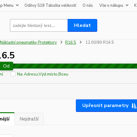
op Menu
Oděvy S18 Tabulka velikostí
O nás
Vše o nákupu
K
Hledat
Nákladní pneumatiky Protektory
R16.5
12.00/80 R16.5
16.5
Od
ní
Na Adresu,Výd.místo,Boxu
Upřesnit parametry
nější
Nejdražší