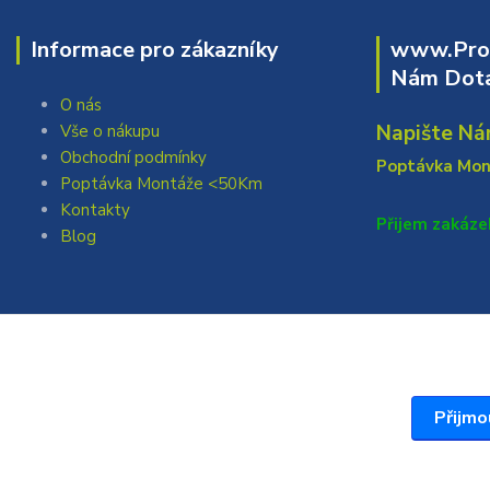
Informace pro zákazníky
www.Prof
Nám Dota
O nás
Napište Ná
Vše o nákupu
Obchodní podmínky
Poptávka Mo
Poptávka Montáže <50Km
Kontakty
Přijem zakáze
Blog
Přijmo
Vytvořil: Antonín Grygar Thiel 2025 www.Profi717.cz