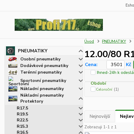
Esh
Úvod
PNEUMATIKY
PNEUMATIKY
12.00/80 R
Osobní pneumatiky
Cena:
Kč
Dodávkové pneumatiky
Terénní pneumatiky
Ihned-24h k odeslá
Sportovní pneumatiky
Období
Nákladní pneumatiky
(1)
Celoroční
Nákladní pneumatiky
Protektory
R17.5
R19.5
Nejnovější
Nejlev
R22.5
R15.3
Zobrazuji 1-1 z 1
R16.5