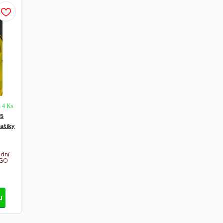
h 4 Ks
.5
atiky
adní
LGO
u