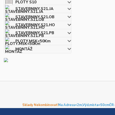
PLOTY S10
STAVEBNINY.S21.JA
STAVEBNINY.S21.OB
STAVEBNINY.S21.HO
STAVEBNINY.S21.PB
PLOTY.MSK<50Km
MONTÁŽ
Sklady Nekombinovat!
Na Adresu<2m,
Výd.místa<50cm
ČR 