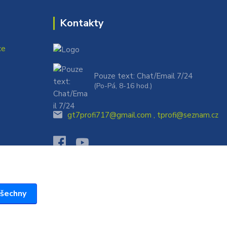
Kontakty
ce
Pouze text: Chat/Email 7/24
(Po-Pá, 8-16 hod.)
gt7profi717@gmail.com , tprofi@seznam.cz
všechny
Vytvořeno na
Eshop-rychle.cz