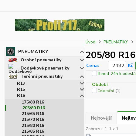
Úvod
PNEUMATIKY
PNEUMATIKY
205/80 R16
Osobní pneumatiky
Cena:
Kč
Dodávkové pneumatiky
Ihned-24h k odeslá
Terénní pneumatiky
R13
Období
R15
(1)
Celoroční
R16
175/80 R16
205/80 R16
215/65 R16
Nejnovější
Nejlev
215/70 R16
215/80 R16
Zobrazuji 1-1 z 1
215/85 R16