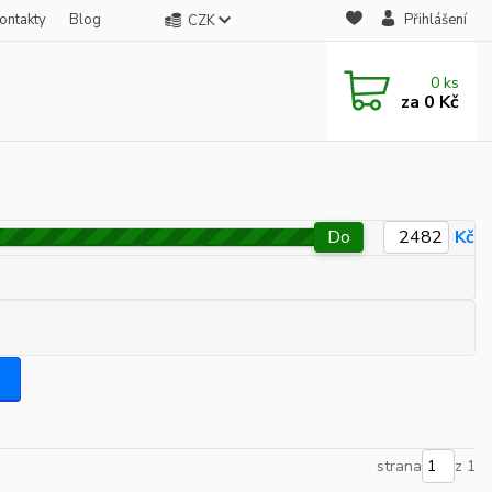
ontakty
Blog
Přihlášení
CZK
0
ks
za
0 Kč
Do
Kč
strana
z 1