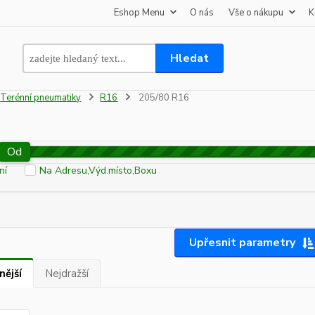
Eshop Menu
O nás
Vše o nákupu
K
Hledat
Terénní pneumatiky
R16
205/80 R16
Od
ní
Na Adresu,Výd.místo,Boxu
Upřesnit parametry
nější
Nejdražší