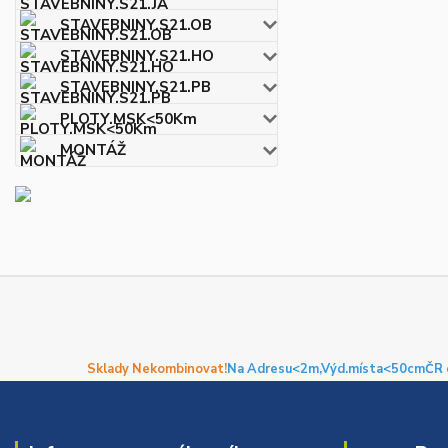
STAVEBNINY.S21.OB
STAVEBNINY.S21.HO
STAVEBNINY.S21.PB
PLOTY.MSK<50Km
MONTÁŽ
Sklady Nekombinovat!
Na Adresu<2m,
Výd.místa<50cm
ČR 