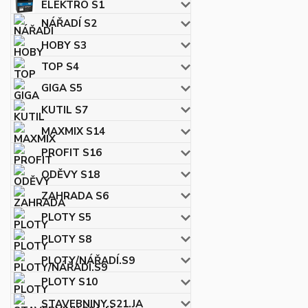
ELEKTRO S1
NÁŘADÍ S2
HOBY S3
TOP S4
GIGA S5
KUTIL S7
MAXMIX S14
PROFIT S16
ODĚVY S18
ZAHRADA S6
PLOTY S5
PLOTY S8
PLOTY/NÁŘADÍ.S9
PLOTY S10
STAVEBNINY.S21.JA