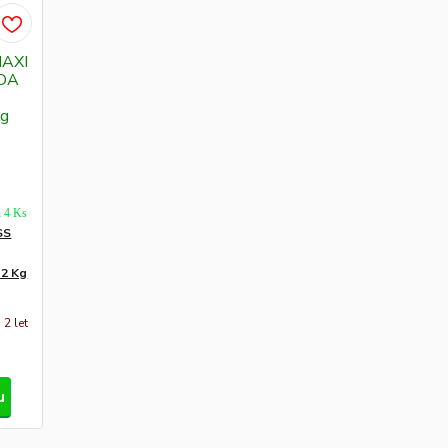
h 4 Ks
SS
12 Kg
2 let
u