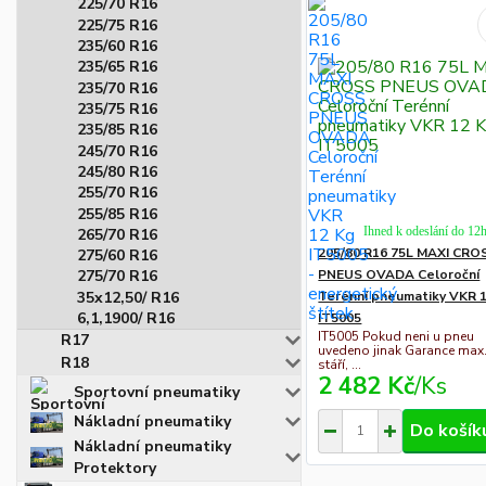
225/70 R16
225/75 R16
235/60 R16
235/65 R16
235/70 R16
235/75 R16
235/85 R16
245/70 R16
245/80 R16
255/70 R16
255/85 R16
Ihned k odeslání do 12
265/70 R16
205/80 R16 75L MAXI CRO
275/60 R16
PNEUS OVADA Celoroční
275/70 R16
35x12,50/ R16
Terénní pneumatiky VKR 
6,1,1900/ R16
IT5005
IT5005 Pokud neni u pneu
R17
uvedeno jinak Garance max. 
R18
stáří, ...
2 482 Kč
/
Ks
Sportovní pneumatiky
Nákladní pneumatiky
Do košík
Nákladní pneumatiky
Protektory