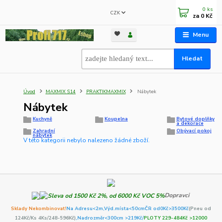
0
ks
CZK
za
0 Kč
Menu
Hledat
Úvod
MAXMIX S14
PRAKTIKMAXMIX
Nábytek
Nábytek
Kuchyně
Koupelna
Bytové doplňky
a dekorace
Zahradní
Obývací pokoj
nábytek
V této kategorii nebylo nalezeno žádné zboží.
Dopravci
Sklady Nekombinovat!
Na Adresu<2m,
Výd.místa<50cm
ČR od0Kč
>3500Kč
(Pneu od
124Kč/Ks 4Ks/248-596Kč)
,Nadrozměr<300cm >219Kč/
PLOTY 229-484Kč >12000