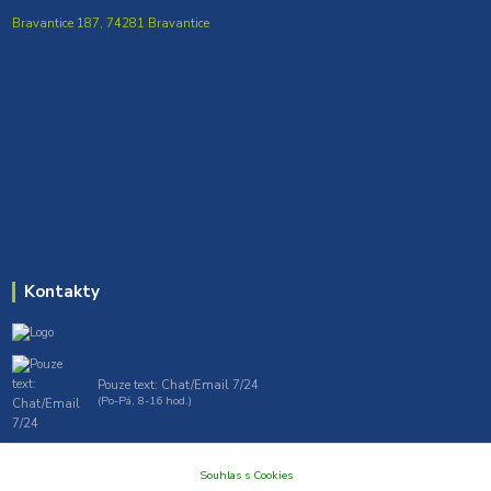
Bravantice 187, 74281 Bravantice
Kontakty
Pouze text: Chat/Email 7/24
(Po-Pá, 8-16 hod.)
gt7profi717@gmail.com , tprofi@seznam.cz
Souhlas s Cookies