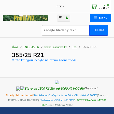
0
ks
CZK
za
0 Kč
Menu
Hledat
Úvod
PNEUMATIKY
Osobní pneumatiky
R21
355/25 R21
355/25 R21
V této kategorii nebylo nalezeno žádné zboží.
Dopravci
Sklady Nekombinovat!
Na Adresu<2m,
Výd.místa<50cm
ČR od0Kč
>3500Kč
(Pneu od
124Kč/Ks 4Ks/248-596Kč)
,Nadrozměr<300cm >219Kč/
PLOTY 229-484Kč >12000
0Kč/
Beton MSKraj>799Kč